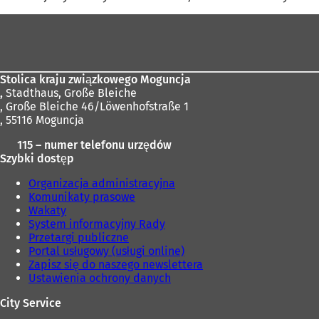
i
Obszar
ę
w
stóp
n
o
w
Stolica kraju związkowego Moguncja
e
,
Stadthaus, Große Bleiche
j
, Große Bleiche 46/Löwenhofstraße 1
k
, 55116 Moguncja
a
115 – numer telefonu urzędów
r
Szybki dostęp
c
i
Organizacja administracyjna
e
Komunikaty prasowe
)
Wakaty
System informacyjny Rady
Przetargi publiczne
Portal usługowy (usługi online)
Zapisz się do naszego newslettera
Ustawienia ochrony danych
City Service