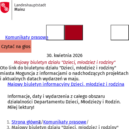
Do
strony
Przejdź do treści
głównej
Komunikaty prasowe
czytać na głos
30. kwietnia 2026
Majowy biuletyn działu "Dzieci, młodzież i rodziny"
Oto link do biuletynu działu "Dzieci, młodzież i rodziny"
miasta Moguncja z informacjami o nadchodzących projektach
i aktualnych datach wydarzeń w maju.
Majowy biuletyn informacyjny Dzieci, młodzież i rodzina
(
O
t
Informacje, daty i wydarzenia z całego obszaru
w
działalności Departamentu Dzieci, Młodzieży i Rodzin.
i
Miłej lektury!
e
r
Jesteś
Strona główna
Komunikaty prasowe
a
tutaj:
Majowy biuletyn działu "Dzieci, młodzież i rodziny"
s