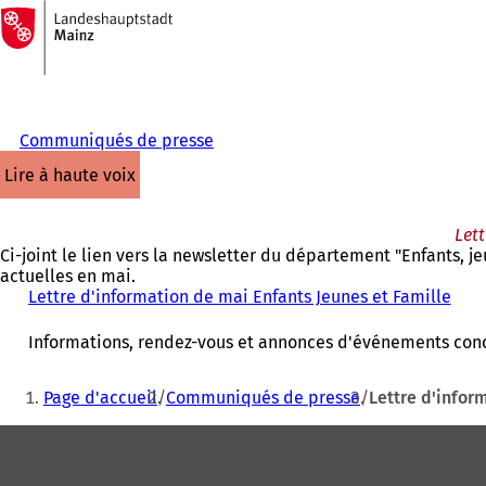
Vers
la
Accéder au contenu
page
d'accueil
Communiqués de presse
lire à haute voix
Lett
Ci-joint le lien vers la newsletter du département "Enfants, j
actuelles en mai.
Lettre d'information de mai Enfants Jeunes et Famille
(
S
'
Informations, rendez-vous et annonces d'événements conc
o
u
Vous
Page d'accueil
Communiqués de presse
Lettre d'infor
v
êtes
r
Pied
ici
e
d
de
:
a