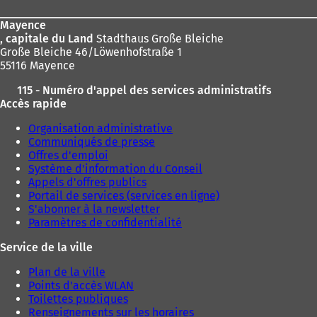
page
n
s
Mayence
u
, capitale du Land
Stadthaus Große Bleiche
n
Große Bleiche 46/Löwenhofstraße 1
n
55116 Mayence
o
115 - Numéro d'appel des services administratifs
u
Accès rapide
v
e
Organisation administrative
l
Communiqués de presse
o
Offres d'emploi
n
Système d'information du Conseil
g
Appels d'offres publics
l
Portail de services (services en ligne)
e
S'abonner à la newsletter
t
Paramètres de confidentialité
)
Service de la ville
Plan de la ville
Points d'accès WLAN
Toilettes publiques
Renseignements sur les horaires