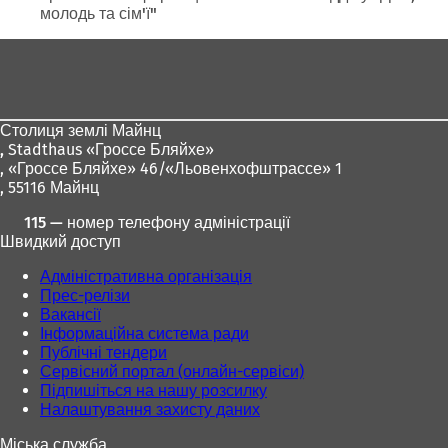
молодь та сім'ї"
а
є
Зона
т
ь
для
с
ніг
я
в
Столиця землі Майнц
н
,
Stadthaus «Гроссе Бляйхе»
о
, «Гроссе Бляйхе» 46/«Льовенхофштрассе» 1
в
, 55116 Майнц
і
115 — номер телефону адміністрації
й
Швидкий доступ
в
к
Адміністративна організація
л
Прес-релізи
а
Вакансії
д
Інформаційна система ради
ц
Публічні тендери
і
Сервісний портал (онлайн-сервіси)
)
Підпишіться на нашу розсилку
Налаштування захисту даних
Міська служба