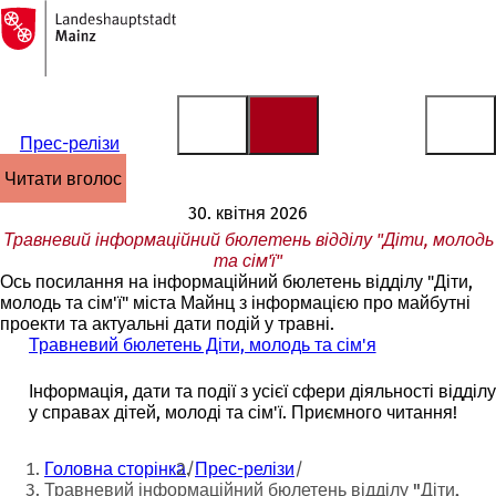
На
головну
Перейти до змісту
сторінку
Прес-релізи
читати вголос
30. квітня 2026
Травневий інформаційний бюлетень відділу "Діти, молодь
та сім'ї"
Ось посилання на інформаційний бюлетень відділу "Діти,
молодь та сім'ї" міста Майнц з інформацією про майбутні
проекти та актуальні дати подій у травні.
Травневий бюлетень Діти, молодь та сім'я
(
В
і
Інформація, дати та події з усієї сфери діяльності відділу
д
у справах дітей, молоді та сім'ї. Приємного читання!
к
р
Ти
Головна сторінка
Прес-релізи
и
тут:
Травневий інформаційний бюлетень відділу "Діти,
в