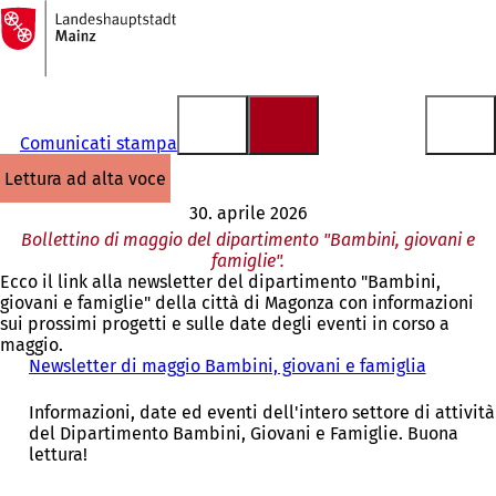
Alla
pagina
Vai al contenuto
iniziale
Comunicati stampa
lettura ad alta voce
30. aprile 2026
Bollettino di maggio del dipartimento "Bambini, giovani e
famiglie".
Ecco il link alla newsletter del dipartimento "Bambini,
giovani e famiglie" della città di Magonza con informazioni
sui prossimi progetti e sulle date degli eventi in corso a
maggio.
Newsletter di maggio Bambini, giovani e famiglia
(
S
i
Informazioni, date ed eventi dell'intero settore di attività
a
del Dipartimento Bambini, Giovani e Famiglie. Buona
p
lettura!
r
e