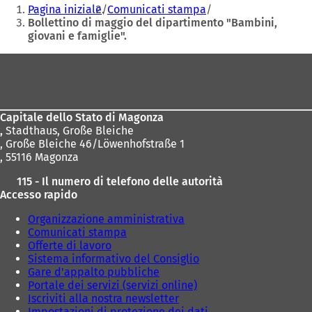
Siete
Pagina iniziale
Comunicati stampa
i
qui:
Bollettino di maggio del dipartimento "Bambini,
n
giovani e famiglie".
u
n
Area
a
n
dei
u
piedi
o
v
Capitale dello Stato di Magonza
a
,
Stadthaus, Große Bleiche
s
, Große Bleiche 46/Löwenhofstraße 1
c
, 55116 Magonza
h
115 - Il numero di telefono delle autorità
e
Accesso rapido
d
a
Organizzazione amministrativa
)
Comunicati stampa
Offerte di lavoro
Sistema informativo del Consiglio
Gare d'appalto pubbliche
Portale dei servizi (servizi online)
Iscriviti alla nostra newsletter
Impostazioni di protezione dei dati