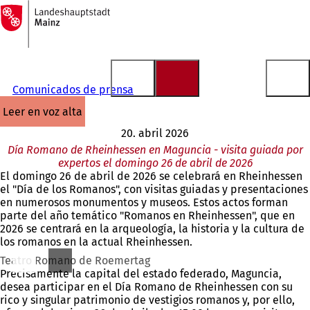
A
la
Saltar al contenido
página
de
inicio
Comunicados de prensa
leer en voz alta
20. abril 2026
Día Romano de Rheinhessen en Maguncia - visita guiada por
expertos el domingo 26 de abril de 2026
El domingo 26 de abril de 2026 se celebrará en Rheinhessen
el "Día de los Romanos", con visitas guiadas y presentaciones
en numerosos monumentos y museos. Estos actos forman
parte del año temático "Romanos en Rheinhessen", que en
2026 se centrará en la arqueología, la historia y la cultura de
los romanos en la actual Rheinhessen.
Teatro Romano de Roemertag
Precisamente la capital del estado federado, Maguncia,
desea participar en el Día Romano de Rheinhessen con su
rico y singular patrimonio de vestigios romanos y, por ello,