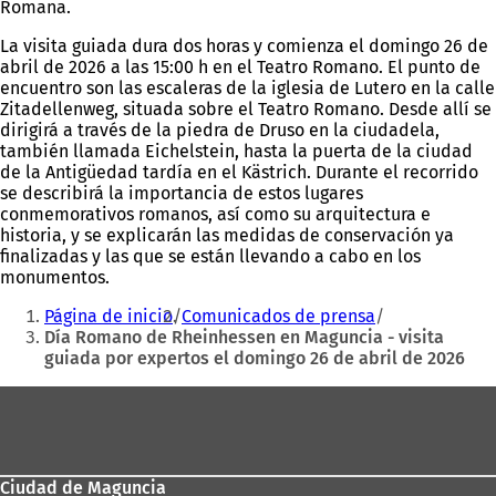
Romana.
La visita guiada dura dos horas y comienza el domingo 26 de
abril de 2026 a las 15:00 h en el Teatro Romano. El punto de
encuentro son las escaleras de la iglesia de Lutero en la calle
Zitadellenweg, situada sobre el Teatro Romano. Desde allí se
dirigirá a través de la piedra de Druso en la ciudadela,
también llamada Eichelstein, hasta la puerta de la ciudad
de la Antigüedad tardía en el Kästrich. Durante el recorrido
se describirá la importancia de estos lugares
conmemorativos romanos, así como su arquitectura e
historia, y se explicarán las medidas de conservación ya
finalizadas y las que se están llevando a cabo en los
monumentos.
Estás
Página de inicio
Comunicados de prensa
aquí:
Día Romano de Rheinhessen en Maguncia - visita
guiada por expertos el domingo 26 de abril de 2026
Zona
de
los
Ciudad de Maguncia
pies