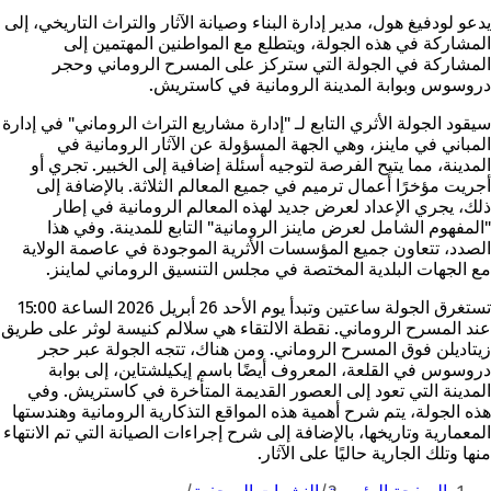
يدعو لودفيغ هول، مدير إدارة البناء وصيانة الآثار والتراث التاريخي، إلى
المشاركة في هذه الجولة، ويتطلع مع المواطنين المهتمين إلى
المشاركة في الجولة التي ستركز على المسرح الروماني وحجر
دروسوس وبوابة المدينة الرومانية في كاستريش.
سيقود الجولة الأثري التابع لـ "إدارة مشاريع التراث الروماني" في إدارة
المباني في ماينز، وهي الجهة المسؤولة عن الآثار الرومانية في
المدينة، مما يتيح الفرصة لتوجيه أسئلة إضافية إلى الخبير. تجري أو
أجريت مؤخرًا أعمال ترميم في جميع المعالم الثلاثة. بالإضافة إلى
ذلك، يجري الإعداد لعرض جديد لهذه المعالم الرومانية في إطار
"المفهوم الشامل لعرض ماينز الرومانية" التابع للمدينة. وفي هذا
الصدد، تتعاون جميع المؤسسات الأثرية الموجودة في عاصمة الولاية
مع الجهات البلدية المختصة في مجلس التنسيق الروماني لماينز.
تستغرق الجولة ساعتين وتبدأ يوم الأحد 26 أبريل 2026 الساعة 15:00
عند المسرح الروماني. نقطة الالتقاء هي سلالم كنيسة لوثر على طريق
زيتاديلن فوق المسرح الروماني. ومن هناك، تتجه الجولة عبر حجر
دروسوس في القلعة، المعروف أيضًا باسم إيكيلشتاين، إلى بوابة
المدينة التي تعود إلى العصور القديمة المتأخرة في كاستريش. وفي
هذه الجولة، يتم شرح أهمية هذه المواقع التذكارية الرومانية وهندستها
المعمارية وتاريخها، بالإضافة إلى شرح إجراءات الصيانة التي تم الانتهاء
منها وتلك الجارية حاليًا على الآثار.
أنت