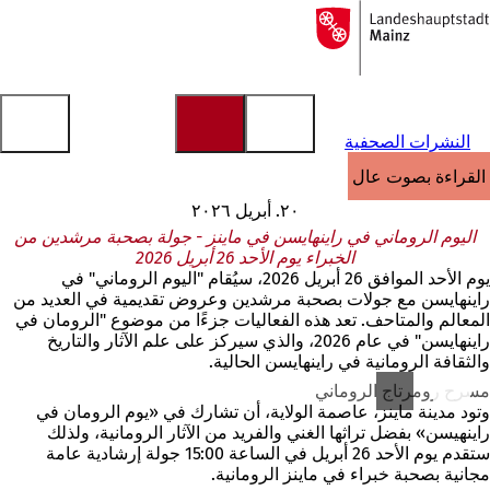
إلى
الصفحة
الانتقال إلى المحتوى
الرئيسية
النشرات الصحفية
القراءة بصوت عالٍ
٢٠. أبريل ٢٠٢٦
اليوم الروماني في راينهايسن في ماينز - جولة بصحبة مرشدين من
الخبراء يوم الأحد 26 أبريل 2026
يوم الأحد الموافق 26 أبريل 2026، سيُقام "اليوم الروماني" في
راينهايسن مع جولات بصحبة مرشدين وعروض تقديمية في العديد من
المعالم والمتاحف. تعد هذه الفعاليات جزءًا من موضوع "الرومان في
راينهايسن" في عام 2026، والذي سيركز على علم الآثار والتاريخ
والثقافة الرومانية في راينهايسن الحالية.
مسرح رومرتاج الروماني
وتود مدينة ماينز، عاصمة الولاية، أن تشارك في «يوم الرومان في
راينهيسن» بفضل تراثها الغني والفريد من الآثار الرومانية، ولذلك
ستقدم يوم الأحد 26 أبريل في الساعة 15:00 جولة إرشادية عامة
مجانية بصحبة خبراء في ماينز الرومانية.