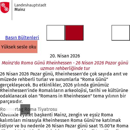
Ana
sayfaya
İçeriğe atla
Basın Bültenleri
yüksek sesle oku
20. Nisan 2026
Mainz'da Roma Günü Rheinhessen - 26 Nisan 2026 Pazar günü
uzman rehberliğinde tur
26 Nisan 2026 Pazar günü, Rheinhessen'de çok sayıda anıt ve
müzede rehberli turlar ve sunumlarla "Roma Günü"
gerçekleşecek. Bu etkinlikler, 2026 yılında günümüz
Rheinhessen'inde Romalıların arkeolojisi, tarihi ve kültürüne
odaklanacak olan "Romans in Rheinhessen" tema yılının bir
parçasıdır.
Roemertag Roma Tiyatrosu
Özellikle eyalet başkenti Mainz, zengin ve eşsiz Roma
kalıntıları mirasıyla Rheinhessen Roma Günü’ne katılmak
istiyor ve bu nedenle 26 Nisan Pazar günü saat 15.00’te Roma