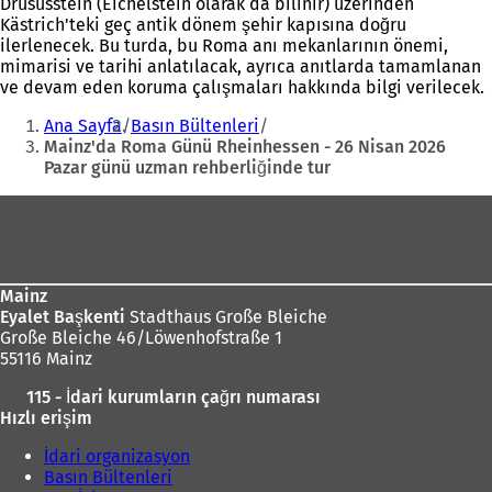
Drususstein (Eichelstein olarak da bilinir) üzerinden
Kästrich'teki geç antik dönem şehir kapısına doğru
ilerlenecek. Bu turda, bu Roma anı mekanlarının önemi,
mimarisi ve tarihi anlatılacak, ayrıca anıtlarda tamamlanan
ve devam eden koruma çalışmaları hakkında bilgi verilecek.
Buradasınız:
Ana Sayfa
Basın Bültenleri
Mainz'da Roma Günü Rheinhessen - 26 Nisan 2026
Pazar günü uzman rehberliğinde tur
Ayak
bölgesi
Mainz
Eyalet Başkenti
Stadthaus Große Bleiche
Große Bleiche 46/Löwenhofstraße 1
55116 Mainz
115 - İdari kurumların çağrı numarası
Hızlı erişim
İdari organizasyon
Basın Bültenleri