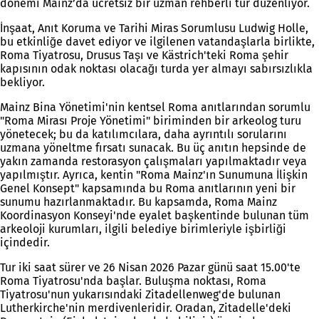
dönemi Mainz’da ücretsiz bir uzman rehberli tur düzenliyor.
İnşaat, Anıt Koruma ve Tarihi Miras Sorumlusu Ludwig Holle,
bu etkinliğe davet ediyor ve ilgilenen vatandaşlarla birlikte,
Roma Tiyatrosu, Drusus Taşı ve Kästrich'teki Roma şehir
kapısının odak noktası olacağı turda yer almayı sabırsızlıkla
bekliyor.
Mainz Bina Yönetimi'nin kentsel Roma anıtlarından sorumlu
"Roma Mirası Proje Yönetimi" biriminden bir arkeolog turu
yönetecek; bu da katılımcılara, daha ayrıntılı sorularını
uzmana yöneltme fırsatı sunacak. Bu üç anıtın hepsinde de
yakın zamanda restorasyon çalışmaları yapılmaktadır veya
yapılmıştır. Ayrıca, kentin "Roma Mainz'ın Sunumuna İlişkin
Genel Konsept" kapsamında bu Roma anıtlarının yeni bir
sunumu hazırlanmaktadır. Bu kapsamda, Roma Mainz
Koordinasyon Konseyi'nde eyalet başkentinde bulunan tüm
arkeoloji kurumları, ilgili belediye birimleriyle işbirliği
içindedir.
Tur iki saat sürer ve 26 Nisan 2026 Pazar günü saat 15.00'te
Roma Tiyatrosu'nda başlar. Buluşma noktası, Roma
Tiyatrosu'nun yukarısındaki Zitadellenweg'de bulunan
Lutherkirche'nin merdivenleridir. Oradan, Zitadelle'deki