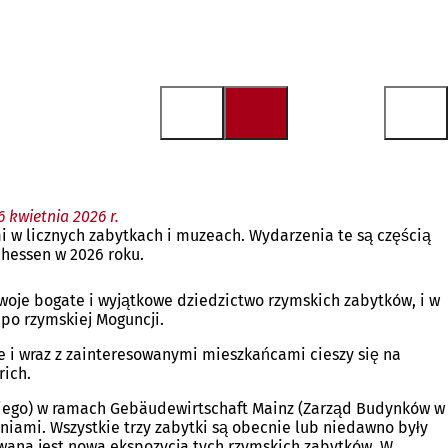
 kwietnia 2026 r.
i w licznych zabytkach i muzeach. Wydarzenia te są częścią
nhessen w 2026 roku.
woje bogate i wyjątkowe dziedzictwo rzymskich zabytków, i w
po rzymskiej Moguncji.
e i wraz z zainteresowanymi mieszkańcami cieszy się na
rich.
iego) w ramach Gebäudewirtschaft Mainz (Zarząd Budynków w
niami. Wszystkie trzy zabytki są obecnie lub niedawno były
ana jest nowa ekspozycja tych rzymskich zabytków. W