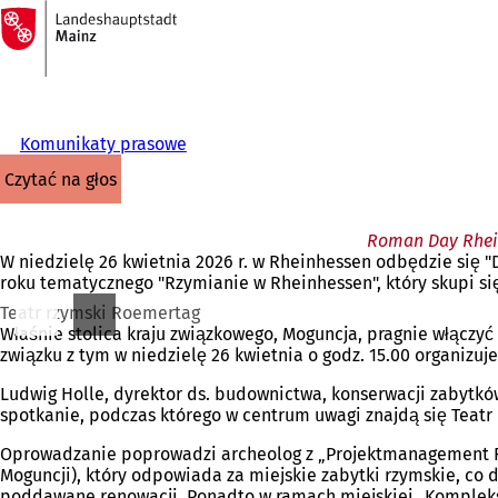
Do
strony
Przejdź do treści
głównej
Komunikaty prasowe
czytać na głos
Roman Day Rheinh
W niedzielę 26 kwietnia 2026 r. w Rheinhessen odbędzie się 
roku tematycznego "Rzymianie w Rheinhessen", który skupi się 
Teatr rzymski Roemertag
Właśnie stolica kraju związkowego, Moguncja, pragnie włączy
związku z tym w niedzielę 26 kwietnia o godz. 15.00 organizu
Ludwig Holle, dyrektor ds. budownictwa, konserwacji zabytków
spotkanie, podczas którego w centrum uwagi znajdą się Teatr
Oprowadzanie poprowadzi archeolog z „Projektmanagement R
Moguncji), który odpowiada za miejskie zabytki rzymskie, co
poddawane renowacji. Ponadto w ramach miejskiej „Komplekso