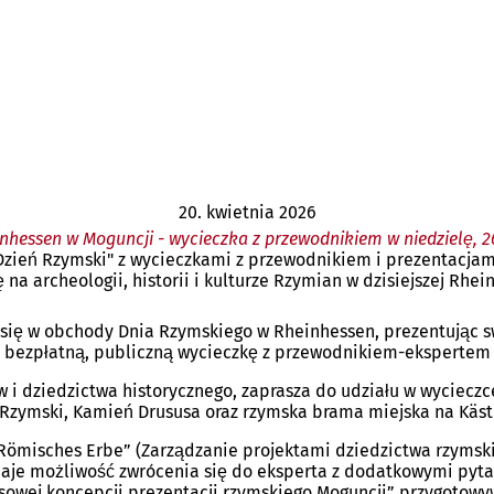
20. kwietnia 2026
essen w Moguncji - wycieczka z przewodnikiem w niedzielę, 26
"Dzień Rzymski" z wycieczkami z przewodnikiem i prezentacjam
na archeologii, historii i kulturze Rzymian w dzisiejszej Rhei
ć się w obchody Dnia Rzymskiego w Rheinhessen, prezentując s
je bezpłatną, publiczną wycieczkę z przewodnikiem-ekspertem 
 i dziedzictwa historycznego, zaprasza do udziału w wycieczc
 Rzymski, Kamień Drususa oraz rzymska brama miejska na Käst
ömisches Erbe” (Zarządzanie projektami dziedzictwa rzymsk
 daje możliwość zwrócenia się do eksperta z dodatkowymi pyta
wej koncepcji prezentacji rzymskiego Moguncji” przygotowyw