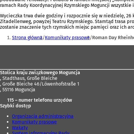
ramach Rady Koordynacyjnej Rzymskiego Moguncji wszystkie in
Wycieczka trwa dwie godziny i rozpocznie się w niedzielę, 26 
Zitadellenweg, powyżej Teatru Rzymskiego. Stamtąd trasa pro
zostanie znaczenie tych rzymskich miejsc pamięci oraz ich arc
Jesteś
Strona główna
Komunikaty prasowe
Roman Day Rheinhes
tutaj:
Obszar
stóp
Stolica kraju związkowego Moguncja
,
Stadthaus, Große Bleiche
, Große Bleiche 46/Löwenhofstraße 1
, 55116 Moguncja
115 – numer telefonu urzędów
Szybki dostęp
Organizacja administracyjna
Komunikaty prasowe
Wakaty
System informacyjny Rady