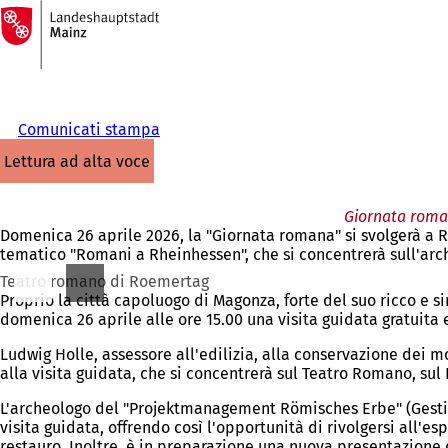
Alla
pagina
Vai al contenuto
iniziale
Comunicati stampa
lettura ad alta voce
Giornata roman
Domenica 26 aprile 2026, la "Giornata romana" si svolgerà a 
tematico "Romani a Rheinhessen", che si concentrerà sull'arch
Teatro romano di Roemertag
Proprio la città capoluogo di Magonza, forte del suo ricco e 
domenica 26 aprile alle ore 15.00 una visita guidata gratuita
Ludwig Holle, assessore all'edilizia, alla conservazione dei m
alla visita guidata, che si concentrerà sul Teatro Romano, sul
L'archeologo del "Projektmanagement Römisches Erbe" (Gesti
visita guidata, offrendo così l'opportunità di rivolgersi all'
restauro. Inoltre, è in preparazione una nuova presentazione