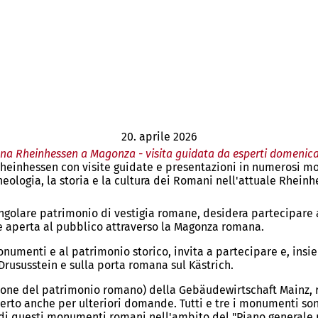
20. aprile 2026
a Rheinhessen a Magonza - visita guidata da esperti domenica
Rheinhessen con visite guidate e presentazioni in numerosi m
eologia, la storia e la cultura dei Romani nell'attuale Rheinh
singolare patrimonio di vestigia romane, desidera partecipare
 e aperta al pubblico attraverso la Magonza romana.
onumenti e al patrimonio storico, invita a partecipare e, insie
 Drususstein e sulla porta romana sul Kästrich.
one del patrimonio romano) della Gebäudewirtschaft Mainz, r
esperto anche per ulteriori domande. Tutti e tre i monumenti s
 di questi monumenti romani nell'ambito del "Piano generale p