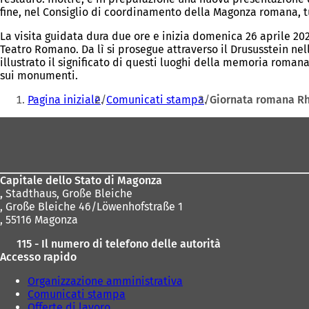
fine, nel Consiglio di coordinamento della Magonza romana, tu
La visita guidata dura due ore e inizia domenica 26 aprile 2026
Teatro Romano. Da lì si prosegue attraverso il Drususstein nel
illustrato il significato di questi luoghi della memoria romana,
sui monumenti.
Siete
Pagina iniziale
Comunicati stampa
Giornata romana Rh
qui:
Area
dei
piedi
Capitale dello Stato di Magonza
,
Stadthaus, Große Bleiche
, Große Bleiche 46/Löwenhofstraße 1
, 55116 Magonza
115 - Il numero di telefono delle autorità
Accesso rapido
Organizzazione amministrativa
Comunicati stampa
Offerte di lavoro