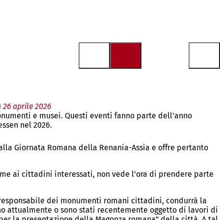
 26 aprile 2026
onumenti e musei. Questi eventi fanno parte dell'anno
essen nel 2026.
 alla Giornata Romana della Renania-Assia e offre pertanto
me ai cittadini interessati, non vede l'ora di prendere parte
esponsabile dei monumenti romani cittadini, condurrà la
ono attualmente o sono stati recentemente oggetto di lavori di
er la presentazione della Magonza romana" della città. A tal