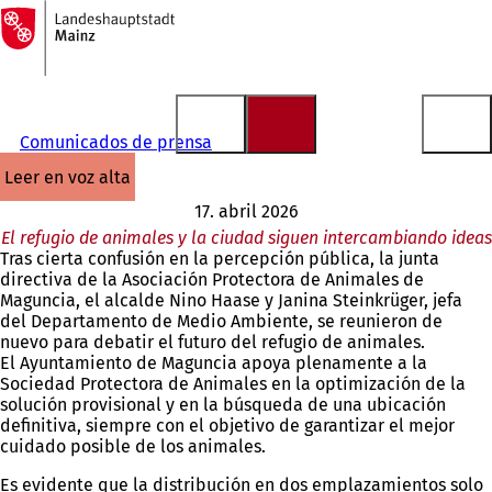
A
la
Saltar al contenido
página
de
inicio
Comunicados de prensa
leer en voz alta
17. abril 2026
El refugio de animales y la ciudad siguen intercambiando ideas
Tras cierta confusión en la percepción pública, la junta
directiva de la Asociación Protectora de Animales de
Maguncia, el alcalde Nino Haase y Janina Steinkrüger, jefa
del Departamento de Medio Ambiente, se reunieron de
nuevo para debatir el futuro del refugio de animales.
El Ayuntamiento de Maguncia apoya plenamente a la
Sociedad Protectora de Animales en la optimización de la
solución provisional y en la búsqueda de una ubicación
definitiva, siempre con el objetivo de garantizar el mejor
cuidado posible de los animales.
Es evidente que la distribución en dos emplazamientos solo