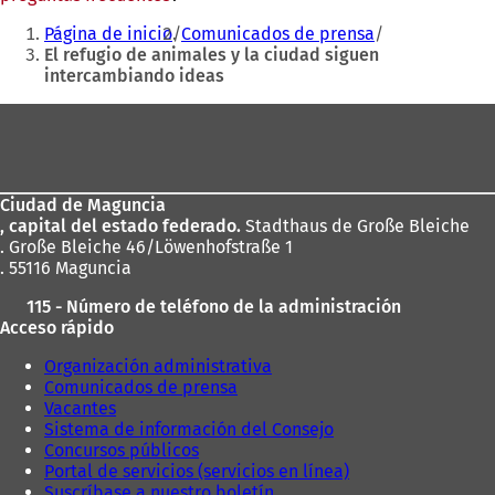
Estás
abre
Página de inicio
Comunicados de prensa
en
aquí:
El refugio de animales y la ciudad siguen
una
intercambiando ideas
nueva
pestaña)
Zona
de
los
Ciudad de Maguncia
pies
, capital del estado federado.
Stadthaus de Große Bleiche
. Große Bleiche 46/Löwenhofstraße 1
. 55116 Maguncia
115 - Número de teléfono de la administración
Acceso rápido
Organización administrativa
Comunicados de prensa
Vacantes
Sistema de información del Consejo
Concursos públicos
Portal de servicios (servicios en línea)
Suscríbase a nuestro boletín