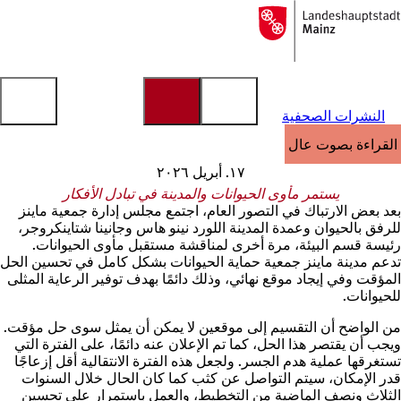
إلى
الصفحة
الانتقال إلى المحتوى
الرئيسية
النشرات الصحفية
القراءة بصوت عالٍ
١٧. أبريل ٢٠٢٦
يستمر مأوى الحيوانات والمدينة في تبادل الأفكار
بعد بعض الارتباك في التصور العام، اجتمع مجلس إدارة جمعية ماينز
للرفق بالحيوان وعمدة المدينة اللورد نينو هاس وجانينا شتاينكروجر،
رئيسة قسم البيئة، مرة أخرى لمناقشة مستقبل مأوى الحيوانات.
تدعم مدينة ماينز جمعية حماية الحيوانات بشكل كامل في تحسين الحل
المؤقت وفي إيجاد موقع نهائي، وذلك دائمًا بهدف توفير الرعاية المثلى
للحيوانات.
من الواضح أن التقسيم إلى موقعين لا يمكن أن يمثل سوى حل مؤقت.
ويجب أن يقتصر هذا الحل، كما تم الإعلان عنه دائمًا، على الفترة التي
تستغرقها عملية هدم الجسر. ولجعل هذه الفترة الانتقالية أقل إزعاجًا
قدر الإمكان، سيتم التواصل عن كثب كما كان الحال خلال السنوات
الثلاث ونصف الماضية من التخطيط، والعمل باستمرار على تحسين