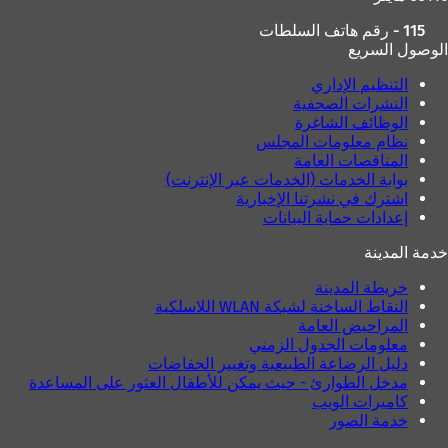
115 - رقم هاتف السلطات
الوصول السريع
التنظيم الإداري
النشرات الصحفية
الوظائف الشاغرة
نظام معلومات المجلس
المناقصات العامة
بوابة الخدمات (الخدمات عبر الإنترنت)
اشترك في نشرتنا الإخبارية
إعدادات حماية البيانات
خدمة المدينة
خريطة المدينة
النقاط الساخنة لشبكة WLAN اللاسلكية
المراحيض العامة
معلومات الجدول الزمني
دليل الرضاعة الطبيعية وتغيير الحفاضات
مدخل الطوارئ - حيث يمكن للأطفال العثور على المساعدة
كاميرات الويب
خدمة الصور