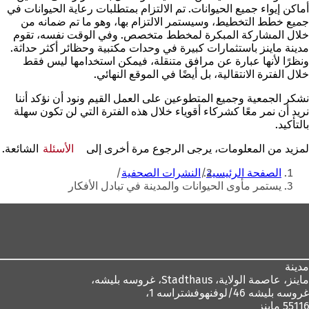
أماكن إيواء جميع الحيوانات. تم الالتزام بمتطلبات رعاية الحيوانات في
جميع خطط التخطيط، وسيستمر الالتزام بها، وهو ما تم ضمانه من
خلال المشاركة المبكرة لمخطط متخصص. وفي الوقت نفسه، تقوم
مدينة ماينز باستثمارات كبيرة في وحدات مكتبية وحظائر أكثر حداثة.
ونظرًا لأنها عبارة عن مرافق متنقلة، فيمكن استخدامها ليس فقط
خلال الفترة الانتقالية، بل أيضًا في الموقع النهائي.
نشكر الجمعية وجميع المتطوعين على العمل القيم ونود أن نؤكد أننا
نريد أن نمر معًا كشركاء أقوياء خلال هذه الفترة التي لن تكون سهلة
بالتأكيد.
لمزيد من المعلومات، يرجى الرجوع مرة أخرى إلى
الأسئلة
(يفتح
الشائعة.
أنت
في
الصفحة الرئيسية
النشرات الصحفية
علامة
هنا
يستمر مأوى الحيوانات والمدينة في تبادل الأفكار
تبويب
جديدة)
منطقة
القدم
مدينة
ماينز، عاصمة الولاية،
Stadthaus، غروسه بليشه،
غروسه بليشه 46/لوفنهوفشتراسه 1،
55116 ماينز