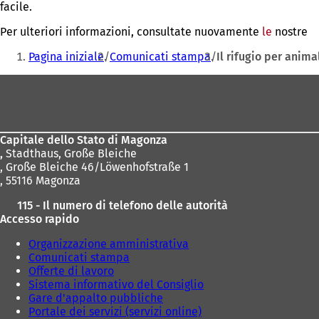
facile.
Per ulteriori informazioni, consultate nuovamente
le
nostre
Siete
Pagina iniziale
Comunicati stampa
Il rifugio per anima
qui:
Area
dei
piedi
Capitale dello Stato di Magonza
,
Stadthaus, Große Bleiche
, Große Bleiche 46/Löwenhofstraße 1
, 55116 Magonza
115 - Il numero di telefono delle autorità
Accesso rapido
Organizzazione amministrativa
Comunicati stampa
Offerte di lavoro
Sistema informativo del Consiglio
Gare d'appalto pubbliche
Portale dei servizi (servizi online)