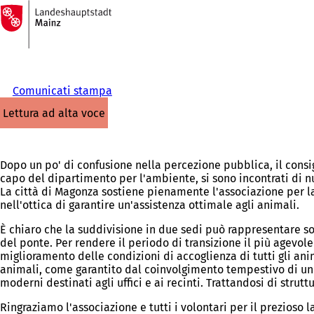
Alla
pagina
Vai al contenuto
iniziale
Comunicati stampa
lettura ad alta voce
Dopo un po' di confusione nella percezione pubblica, il consig
capo del dipartimento per l'ambiente, si sono incontrati di nu
La città di Magonza sostiene pienamente l'associazione per la
nell'ottica di garantire un'assistenza ottimale agli animali.
È chiaro che la suddivisione in due sedi può rappresentare s
del ponte. Per rendere il periodo di transizione il più agevole
miglioramento delle condizioni di accoglienza di tutti gli anim
animali, come garantito dal coinvolgimento tempestivo di un p
moderni destinati agli uffici e ai recinti. Trattandosi di stru
Ringraziamo l'associazione e tutti i volontari per il prezios