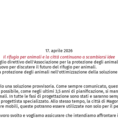
17. aprile 2026
Il rifugio per animali e la città continuano a scambiarsi idee
lio direttivo dell'Associazione per la protezione degli animal
ovo per discutere il futuro del rifugio per animali.
 protezione degli animali nell'ottimizzazione della soluzione 
olo una soluzione provvisoria. Come sempre comunicato, quest
 possibile, come negli ultimi 3,5 anni di pianificazione, si ma
ali. In tutte le fasi di progettazione sono stati e saranno sem
rogettista specializzato. Allo stesso tempo, la città di Mago
tture mobili, queste potranno essere utilizzate non solo per il 
o lavoro svolto e vogliamo assicurare che intendiamo affrontar