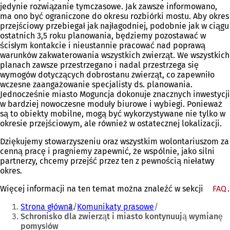
jedynie rozwiązanie tymczasowe. Jak zawsze informowano,
ma ono być ograniczone do okresu rozbiórki mostu. Aby okres
przejściowy przebiegał jak najłagodniej, podobnie jak w ciągu
ostatnich 3,5 roku planowania, będziemy pozostawać w
ścisłym kontakcie i nieustannie pracować nad poprawą
warunków zakwaterowania wszystkich zwierząt. We wszystkich
planach zawsze przestrzegano i nadal przestrzega się
wymogów dotyczących dobrostanu zwierząt, co zapewniło
wczesne zaangażowanie specjalisty ds. planowania.
Jednocześnie miasto Moguncja dokonuje znacznych inwestycji
w bardziej nowoczesne moduły biurowe i wybiegi. Ponieważ
są to obiekty mobilne, mogą być wykorzystywane nie tylko w
okresie przejściowym, ale również w ostatecznej lokalizacji.
Dziękujemy stowarzyszeniu oraz wszystkim wolontariuszom za
cenną pracę i pragniemy zapewnić, że wspólnie, jako silni
partnerzy, chcemy przejść przez ten z pewnością niełatwy
okres.
Więcej informacji na ten temat można znaleźć w sekcji
FAQ
.
Jesteś
Strona główna
Komunikaty prasowe
tutaj:
Schronisko dla zwierząt i miasto kontynuują wymianę
pomysłów