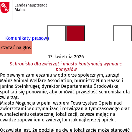
Do
strony
Przejdź do treści
głównej
Komunikaty prasowe
czytać na głos
17. kwietnia 2026
Schronisko dla zwierząt i miasto kontynuują wymianę
pomysłów
Po pewnym zamieszaniu w odbiorze społecznym, zarząd
Mainz Animal Welfare Association, burmistrz Nino Haase i
Janina Steinkrüger, dyrektor Departamentu Środowiska,
spotkali się ponownie, aby omówić przyszłość schroniska dla
zwierząt.
Miasto Moguncja w pełni wspiera Towarzystwo Opieki nad
Zwierzętami w optymalizacji rozwiązania tymczasowego oraz
w znalezieniu ostatecznej lokalizacji, zawsze mając na
uwadze zapewnienie zwierzętom jak najlepszej opieki.
Oczywiste jest, że podział na dwie lokalizacje może stanowić