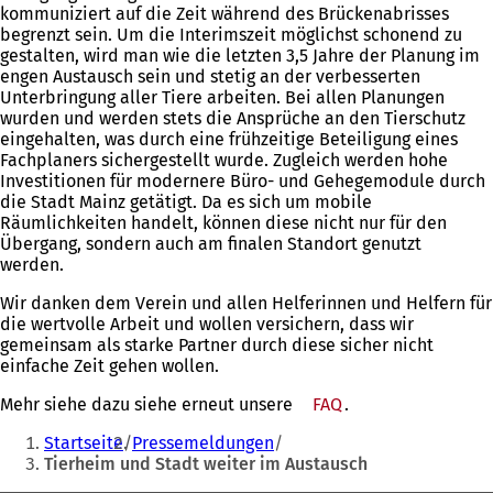
kommuniziert auf die Zeit während des Brückenabrisses
begrenzt sein. Um die Interimszeit möglichst schonend zu
gestalten, wird man wie die letzten 3,5 Jahre der Planung im
engen Austausch sein und stetig an der verbesserten
Unterbringung aller Tiere arbeiten. Bei allen Planungen
wurden und werden stets die Ansprüche an den Tierschutz
eingehalten, was durch eine frühzeitige Beteiligung eines
Fachplaners sichergestellt wurde. Zugleich werden hohe
Investitionen für modernere Büro- und Gehegemodule durch
die Stadt Mainz getätigt. Da es sich um mobile
Räumlichkeiten handelt, können diese nicht nur für den
Übergang, sondern auch am finalen Standort genutzt
werden.
Wir danken dem Verein und allen Helferinnen und Helfern für
die wertvolle Arbeit und wollen versichern, dass wir
gemeinsam als starke Partner durch diese sicher nicht
einfache Zeit gehen wollen.
Mehr siehe dazu siehe erneut unsere
FAQ
(Öffnet
.
Sie
in
Startseite
Pressemeldungen
einem
befinden
Tierheim und Stadt weiter im Austausch
neuen
sich
Tab)