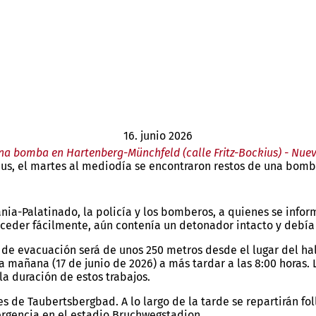
16. junio 2026
na bomba en Hartenberg-Münchfeld (calle Fritz-Bockius) - Nuev
ckius, el martes al mediodía se encontraron restos de una b
ania-Palatinado, la policía y los bomberos, a quienes se info
ceder fácilmente, aún contenía un detonador intacto y debía
 de evacuación será de unos 250 metros desde el lugar del hal
 mañana (17 de junio de 2026) a más tardar a las 8:00 horas.
la duración de estos trabajos.
s de Taubertsbergbad. A lo largo de la tarde se repartirán fo
rgencia en el estadio Bruchwegstadion.