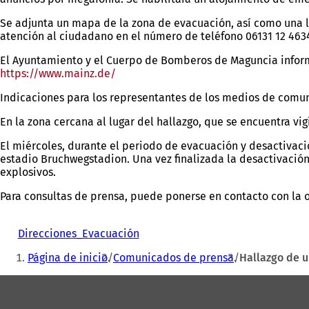
Se adjunta un mapa de la zona de evacuación, así como una li
atención al ciudadano en el número de teléfono 06131 12 463
El Ayuntamiento y el Cuerpo de Bomberos de Maguncia inform
https://www.mainz.de/
(Se
abre
Indicaciones para los representantes de los medios de comu
en
una
En la zona cercana al lugar del hallazgo, que se encuentra vig
nueva
pestaña)
El miércoles, durante el periodo de evacuación y desactivació
estadio Bruchwegstadion. Una vez finalizada la desactivación
explosivos.
Para consultas de prensa, puede ponerse en contacto con la 
Direcciones_Evacuación
Estás
Página de inicio
Comunicados de prensa
Hallazgo de u
aquí:
Zona
de