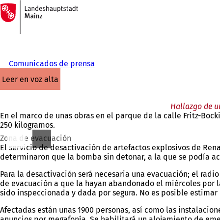
A
la
Saltar al contenido
página
de
inicio
Comunicados de prensa
leer en voz alta
Hallazgo de u
En el marco de unas obras en el parque de la calle Fritz-Bo
250 kilogramos.
Zona de evacuación
El servicio de desactivación de artefactos explosivos de Ren
determinaron que la bomba sin detonar, a la que se podía ac
Para la desactivación será necesaria una evacuación; el radio
de evacuación a que la hayan abandonado el miércoles por la
sido inspeccionada y dada por segura. No es posible estimar 
Afectadas están unas 1900 personas, así como las instalacione
anuncios por megafonía. Se habilitará un alojamiento de eme