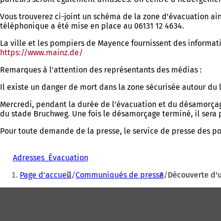
Vous trouverez ci-joint un schéma de la zone d’évacuation ain
téléphonique a été mise en place au 06131 12 4634.
La ville et les pompiers de Mayence fournissent des informat
https://www.mainz.de/
(S'ouvre
dans
Remarques à l'attention des représentants des médias :
un
nouvel
Il existe un danger de mort dans la zone sécurisée autour du 
onglet)
Mercredi, pendant la durée de l’évacuation et du désamorçage,
du stade Bruchweg. Une fois le désamorçage terminé, il ser
Pour toute demande de la presse, le service de presse des p
Adresses_Évacuation
Vous
Page d'accueil
Communiqués de presse
Découverte d'
êtes
Pied
ici
de
: