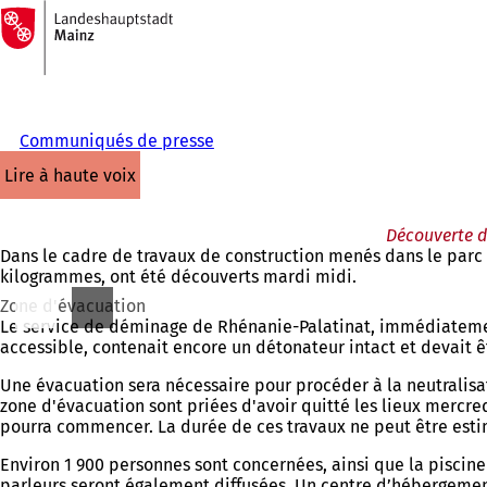
Vers
la
Accéder au contenu
page
d'accueil
Communiqués de presse
lire à haute voix
Découverte d
Dans le cadre de travaux de construction menés dans le parc
kilogrammes, ont été découverts mardi midi.
Zone d'évacuation
Le service de déminage de Rhénanie-Palatinat, immédiatement 
accessible, contenait encore un détonateur intact et devait 
Une évacuation sera nécessaire pour procéder à la neutralisat
zone d'évacuation sont priées d'avoir quitté les lieux mercre
pourra commencer. La durée de ces travaux ne peut être est
Environ 1 900 personnes sont concernées, ainsi que la piscine
parleurs seront également diffusées. Un centre d’hébergemen