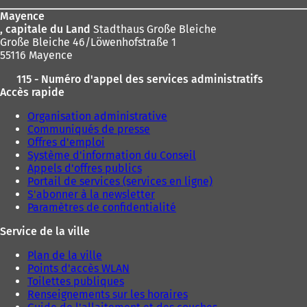
page
Mayence
, capitale du Land
Stadthaus Große Bleiche
Große Bleiche 46/Löwenhofstraße 1
55116 Mayence
115 - Numéro d'appel des services administratifs
Accès rapide
Organisation administrative
Communiqués de presse
Offres d'emploi
Système d'information du Conseil
Appels d'offres publics
Portail de services (services en ligne)
S'abonner à la newsletter
Paramètres de confidentialité
Service de la ville
Plan de la ville
Points d'accès WLAN
Toilettes publiques
Renseignements sur les horaires