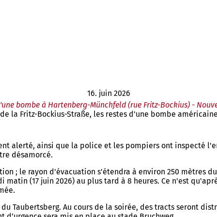
16. juin 2026
'une bombe à Hartenberg-Münchfeld (rue Fritz-Bockius) - Nouve
 de la Fritz-Bockius-Straße, les restes d'une bombe américai
alerté, ainsi que la police et les pompiers ont inspecté l'en
être désamorcé.
ion ; le rayon d'évacuation s'étendra à environ 250 mètres du
di matin (17 juin 2026) au plus tard à 8 heures. Ce n'est qu'a
imée.
 du Taubertsberg. Au cours de la soirée, des tracts seront dis
t d’urgence sera mis en place au stade Bruchweg.