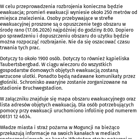
W celu przeprowadzenia rozbrojenia konieczna będzie
ewakuacja; promień ewakuacji wyniesie około 250 metrów od
miejsca znalezienia. Osoby przebywające w strefie
ewakuacyjnej proszone są o opuszczenie tego obszaru w
środę rano (17.06.2026) najpóźniej do godziny 8:00. Dopiero
po sprawdzeniu i dopuszczeniu obszaru do użytku będzie
można rozpocząć rozbrajanie. Nie da się oszacować czasu
trwania tych prac.
Dotyczy to około 1900 osób. Dotyczy to również kąpieliska
Taubertsbergbad. W ciągu wieczoru do wszystkich
gospodarstw domowych objętych ewakuacją zostaną
wrzucone ulotki. Ponadto będą nadawane komunikaty przez
głośniki. Schronisko awaryjne zostanie zorganizowane na
stadionie Bruchwegstadion.
W załączniku znajduje się mapa obszaru ewakuacyjnego oraz
lista adresów objętych ewakuacją. Dla osób potrzebujących
pomocy przy ewakuacji uruchomiono infolinię pod numerem
06131 12 4634.
Władze miasta i straż pożarna w Moguncji na bieżąco
przekazują informacje na swoich kanałach w mediach