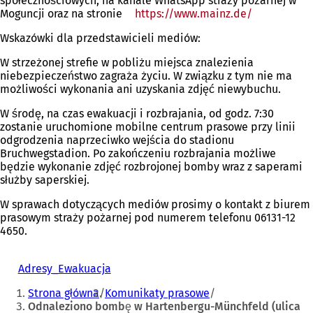
społecznościowych, na kanale WhatsApp straży pożarnej w
Moguncji oraz na stronie
https://www.mainz.de/
(Otwiera
się
Wskazówki dla przedstawicieli mediów:
w
nowej
W strzeżonej strefie w pobliżu miejsca znalezienia
karcie)
niebezpieczeństwo zagraża życiu. W związku z tym nie ma
możliwości wykonania ani uzyskania zdjęć niewybuchu.
W środę, na czas ewakuacji i rozbrajania, od godz. 7:30
zostanie uruchomione mobilne centrum prasowe przy linii
odgrodzenia naprzeciwko wejścia do stadionu
Bruchwegstadion. Po zakończeniu rozbrajania możliwe
będzie wykonanie zdjęć rozbrojonej bomby wraz z saperami
służby saperskiej.
W sprawach dotyczących mediów prosimy o kontakt z biurem
prasowym straży pożarnej pod numerem telefonu 06131-12
4650.
Adresy_Ewakuacja
Jesteś
Strona główna
Komunikaty prasowe
tutaj:
Odnaleziono bombę w Hartenbergu-Münchfeld (ulica