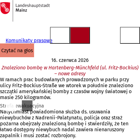
Do
strony
Przejdź do treści
głównej
Komunikaty prasowe
czytać na głos
16. czerwca 2026
Znaleziono bombę w Hartenberg-Münchfeld (ul. Fritz-Bockius)
– nowe adresy
W ramach prac budowlanych prowadzonych w parku przy
ulicy Fritz-Bockius-Straße we wtorek w południe znaleziono
szczątki amerykańskiej bomby z czasów wojny światowej o
masie 250 kilogramów.
Strefa ewakuacyjna
Natychmiast powiadomiona służba ds. usuwania
niewybuchów z Nadrenii-Palatynatu, policja oraz straż
pożarna obejrzały znalezioną bombę i stwierdziły, że ten
łatwo dostępny niewybuch nadal zawiera nienaruszony
zapalnik i musi zostać rozbrojony.