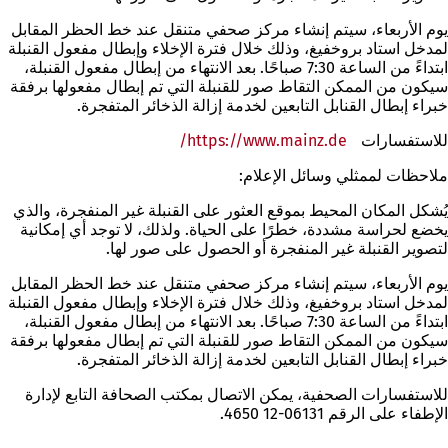
يوم الأربعاء، سيتم إنشاء مركز صحفي متنقل عند خط الحظر المقابل
لمدخل استاد بروخفيغ، وذلك خلال فترة الإخلاء وإبطال مفعول القنبلة
ابتداءً من الساعة 7:30 صباحًا. بعد الانتهاء من إبطال مفعول القنبلة،
سيكون من الممكن التقاط صور للقنبلة التي تم إبطال مفعولها برفقة
خبراء إبطال القنابل التابعين لخدمة إزالة الذخائر المتفجرة.
للاستفسارات
https://www.mainz.de/
(يفتح
في
ملاحظات لممثلي وسائل الإعلام:
علامة
تبويب
يُشكل المكان المحيط بموقع العثور على القنبلة غير المنفجرة، والذي
جديدة)
يخضع لحراسة مشددة، خطرًا على الحياة. ولذلك، لا توجد أي إمكانية
لتصوير القنبلة غير المنفجرة أو الحصول على صور لها.
يوم الأربعاء، سيتم إنشاء مركز صحفي متنقل عند خط الحظر المقابل
لمدخل استاد بروخفيغ، وذلك خلال فترة الإخلاء وإبطال مفعول القنبلة
ابتداءً من الساعة 7:30 صباحًا. بعد الانتهاء من إبطال مفعول القنبلة،
سيكون من الممكن التقاط صور للقنبلة التي تم إبطال مفعولها برفقة
خبراء إبطال القنابل التابعين لخدمة إزالة الذخائر المتفجرة.
للاستفسارات الصحفية، يمكن الاتصال بمكتب الصحافة التابع لإدارة
الإطفاء على الرقم 06131-12 4650.