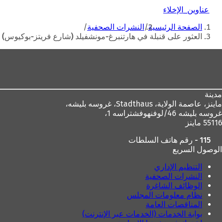
عناوين_الإخلاء
أنت
الصفحة الرئيسية
النشرات الصحفية
هنا
العثور على قنبلة في هارتنبرغ-مونشفيلد (شارع فريتز-بوكيوس)
منطقة
القدم
مدينة
ماينز، عاصمة الولاية،
Stadthaus، غروسه بليشه،
غروسه بليشه 46/لوفنهوفشتراسه 1،
55116 ماينز
115 - رقم هاتف السلطات
الوصول السريع
التنظيم الإداري
النشرات الصحفية
الوظائف الشاغرة
نظام معلومات المجلس
المناقصات العامة
بوابة الخدمات (الخدمات عبر الإنترنت)