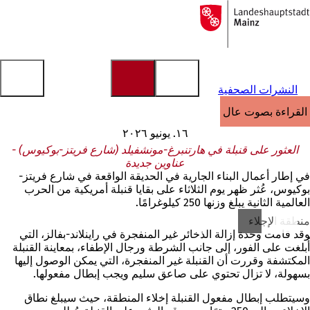
إلى
الصفحة
الانتقال إلى المحتوى
الرئيسية
النشرات الصحفية
القراءة بصوت عالٍ
١٦. يونيو ٢٠٢٦
العثور على قنبلة في هارتنبرغ-مونشفيلد (شارع فريتز-بوكيوس) -
عناوين جديدة
في إطار أعمال البناء الجارية في الحديقة الواقعة في شارع فريتز-
بوكيوس، عُثر ظهر يوم الثلاثاء على بقايا قنبلة أمريكية من الحرب
العالمية الثانية يبلغ وزنها 250 كيلوغرامًا.
منطقة الإجلاء
وقد قامت وحدة إزالة الذخائر غير المنفجرة في راينلاند-بفالز، التي
أُبلغت على الفور، إلى جانب الشرطة ورجال الإطفاء، بمعاينة القنبلة
المكتشفة وقررت أن القنبلة غير المنفجرة، التي يمكن الوصول إليها
بسهولة، لا تزال تحتوي على صاعق سليم ويجب إبطال مفعولها.
وسيتطلب إبطال مفعول القنبلة إخلاء المنطقة، حيث سيبلغ نطاق