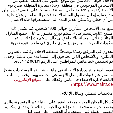
الإخلاء حوالي 250 مترًا من موقع العثور على القنبلة. يُطلب من
الأشخاص الموجودين في منطقة الإخلاء مغادرة المنطقة صباح يوم
الأربعاء (17 يونيو 2026) بحلول الساعة 8 صباحًا على أقصى تقدير. ولن
تبدأ عملية إبطال مفعول القنبلة إلا بعد فحص المنطقة وإعلان خلوها
من أي خطر. ولا يمكن تقدير المدة التي ستستغرقها هذه الأعمال.
يبلغ عدد الأشخاص المتأثرين حوالي 1900 شخص. كما يشمل ذلك
مسبح «تاوبيرتسبيرغباد». سيتم توزيع منشورات على جميع المنازل
المتأثرة خلال المساء. بالإضافة إلى ذلك، سيتم بث إعلانات عبر
مكبرات الصوت. سيتم تجهيز مأوى طارئ في ملعب «بروخفيغ».
تجدون في المرفق رسمًا توضيحيًّا لمنطقة الإخلاء وقائمة بالعناوين
المتأثرة. وللأشخاص الذين يحتاجون إلى المساعدة في عملية الإخلاء،
تم تخصيص خط هاتفي للمواطنين على الرقم 06131 12 4634.
تقوم بلدية ماينز وإدارة الإطفاء في ماينز بنشر آخر المستجدات بشكل
مستمر عبر قنوات التواصل الاجتماعي الخاصة بهما، وقناة واتساب
التابعة لإدارة الإطفاء في ماينز، وكذلك على
الموقع الإلكتروني
https://www.mainz.de/
(يفتح
في
ملاحظات لممثلي وسائل الإعلام:
علامة
تبويب
يُشكل المكان المحيط بموقع العثور على القنبلة غير المنفجرة، والذي
جديدة)
يخضع لحراسة مشددة، خطرًا على الحياة. ولذلك، لا توجد أي إمكانية
لتصوير القنبلة غير المنفجرة أو الحصول على صور لها.