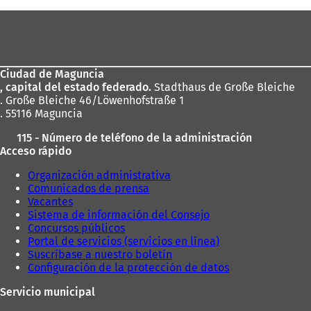
aquí:
Zona
de
los
Ciudad de Maguncia
pies
, capital del estado federado.
Stadthaus de Große Bleiche
. Große Bleiche 46/Löwenhofstraße 1
. 55116 Maguncia
115 - Número de teléfono de la administración
Acceso rápido
Organización administrativa
Comunicados de prensa
Vacantes
Sistema de información del Consejo
Concursos públicos
Portal de servicios (servicios en línea)
Suscríbase a nuestro boletín
Configuración de la protección de datos
Servicio municipal