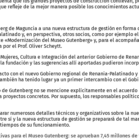
enta que los grandes proyectos de construcción conllevan, por
e refleje de la mejor manera posible los conocimientos actu
nberg de Maguncia a una nueva estructura de gestión en forma
atinado y, en perspectiva, otros socios, como por ejemplo el
nce «Modernización del Museo Gutenberg» y, para el acompañ
por el Prof. Oliver Scheytt.
, Mujeres, Cultura e Integración del anterior Gobierno de Ren
e la fundación y las sugerencias allí aportadas pudieron incorp
acto con el nuevo Gobierno regional de Renania-Palatinado y
mbién ha tenido lugar ya un primer intercambio con el Gobi
o de Gutenberg no se mencione explícitamente en el acuerdo 
 proyectos concretos. Por supuesto, los responsables político
arar numerosos detalles técnicos y organizativos sobre la nu
re sí y la nueva estructura de gestión se preparará de tal ma
ratiempos de su funcionamiento.
tivas para el Museo Gutenberg: se aprueban 7,45 millones de 