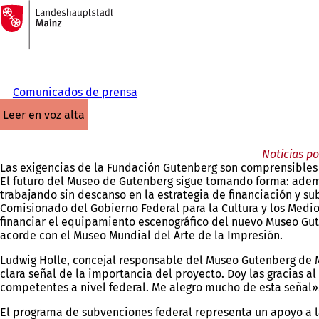
A
la
Saltar al contenido
página
de
inicio
Comunicados de prensa
leer en voz alta
Noticias po
Las exigencias de la Fundación Gutenberg son comprensibles 
El futuro del Museo de Gutenberg sigue tomando forma: ademá
trabajando sin descanso en la estrategia de financiación y su
Comisionado del Gobierno Federal para la Cultura y los Medi
financiar el equipamiento escenográfico del nuevo Museo Gut
acorde con el Museo Mundial del Arte de la Impresión.
Ludwig Holle, concejal responsable del Museo Gutenberg de Ma
clara señal de la importancia del proyecto. Doy las gracias 
competentes a nivel federal. Me alegro mucho de esta señal»
El programa de subvenciones federal representa un apoyo a la 