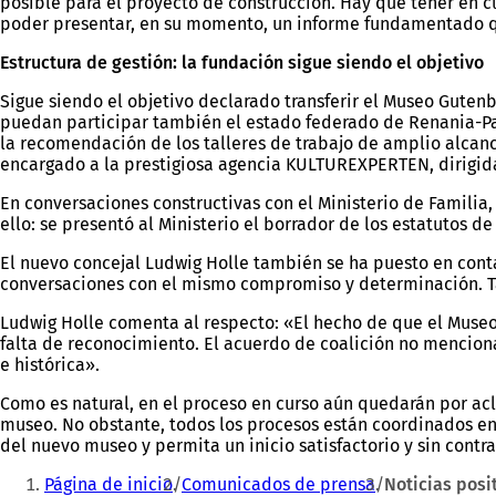
posible para el proyecto de construcción. Hay que tener en cu
poder presentar, en su momento, un informe fundamentado qu
Estructura de gestión: la fundación sigue siendo el objetivo
Sigue siendo el objetivo declarado transferir el Museo Gute
puedan participar también el estado federado de Renania-Pal
la recomendación de los talleres de trabajo de amplio alca
encargado a la prestigiosa agencia KULTUREXPERTEN, dirigida 
En conversaciones constructivas con el Ministerio de Familia
ello: se presentó al Ministerio el borrador de los estatutos d
El nuevo concejal Ludwig Holle también se ha puesto en cont
conversaciones con el mismo compromiso y determinación. Ta
Ludwig Holle comenta al respecto: «El hecho de que el Muse
falta de reconocimiento. El acuerdo de coalición no menciona
e histórica».
Como es natural, en el proceso en curso aún quedarán por acl
museo. No obstante, todos los procesos están coordinados ent
del nuevo museo y permita un inicio satisfactorio y sin cont
Estás
Página de inicio
Comunicados de prensa
Noticias posi