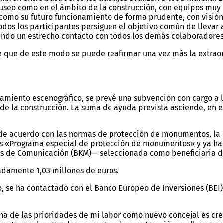
 museo como en el ámbito de la construcción, con equipos m
como su futuro funcionamiento de forma prudente, con visión
odos los participantes persiguen el objetivo común de llevar
iendo un estrecho contacto con todos los demás colaboradore
e que de este modo se puede reafirmar una vez más la extraor
miento escenográfico, se prevé una subvención con cargo a la
de la construcción. La suma de ayuda prevista asciende, en es
» de acuerdo con las normas de protección de monumentos, la 
as «Programa especial de protección de monumentos» y ya ha
ios de Comunicación (BKM)— seleccionada como beneficiaria d
adamente 1,03 millones de euros.
, se ha contactado con el Banco Europeo de Inversiones (BEI).
na de las prioridades de mi labor como nuevo concejal es cre