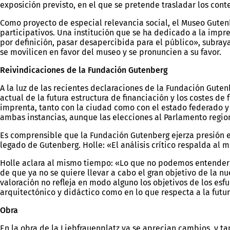
exposición previsto, en el que se pretende trasladar los cont
Como proyecto de especial relevancia social, el Museo Guten
participativos. Una institución que se ha dedicado a la imp
por definición, pasar desapercibida para el público», subra
se movilicen en favor del museo y se pronuncien a su favor.
Reivindicaciones de la Fundación Gutenberg
A la luz de las recientes declaraciones de la Fundación Gute
actual de la futura estructura de financiación y los costes
imprenta, tanto con la ciudad como con el estado federado y e
ambas instancias, aunque las elecciones al Parlamento regio
Es comprensible que la Fundación Gutenberg ejerza presión e
legado de Gutenberg. Holle: «El análisis crítico respalda al
Holle aclara al mismo tiempo: «Lo que no podemos entender es
de que ya no se quiere llevar a cabo el gran objetivo de la n
valoración no refleja en modo alguno los objetivos de los esf
arquitectónico y didáctico como en lo que respecta a la futur
Obra
En la obra de la Liebfrauenplatz ya se aprecian cambios, y 