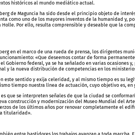
extos históricos al mundo mediático actual.
berg de Maguncia ha sido desde el principio objeto de interé
renta como uno de los mayores inventos de la humanidad y, po
ya Holle. Por ello, resulta comprensible y deseable que la c
nberg en el marco de una rueda de prensa, los dirigentes mun
 de funcionamiento: «Que deseemos contar de forma permanent
l Gobierno federal, ya se ha señalado en varias ocasiones y, 
nal y la nueva distribución de competencias en los ministeri
n este sentido y exija celeridad, y al mismo tiempo es su l
 mismo tiempo nuestra línea de actuación, cuyo objetivo es, e
 que se interpreten señales de que la ciudad se conformaría 
ueva construcción y modernización del Museo Mundial del Arte 
uerzos de los últimos años por renovar completamente el edific
a titularidad».
también entre bastidores los trabajos avanzan a toda marcha.