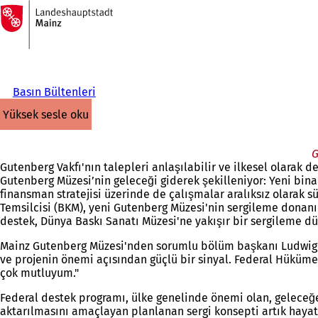
Ana
sayfaya
İçeriğe atla
Basın Bültenleri
yüksek sesle oku
G
Gutenberg Vakfı'nın talepleri anlaşılabilir ve ilkesel olarak 
Gutenberg Müzesi’nin geleceği giderek şekilleniyor: Yeni bina
finansman stratejisi üzerinde de çalışmalar aralıksız olarak
Temsilcisi (BKM), yeni Gutenberg Müzesi'nin sergileme donanı
destek, Dünya Baskı Sanatı Müzesi'ne yakışır bir sergileme d
Mainz Gutenberg Müzesi'nden sorumlu bölüm başkanı Ludwig H
ve projenin önemi açısından güçlü bir sinyal. Federal Hüküme
çok mutluyum."
Federal destek programı, ülke genelinde önemi olan, geleceğ
aktarılmasını amaçlayan planlanan sergi konsepti artık hayat