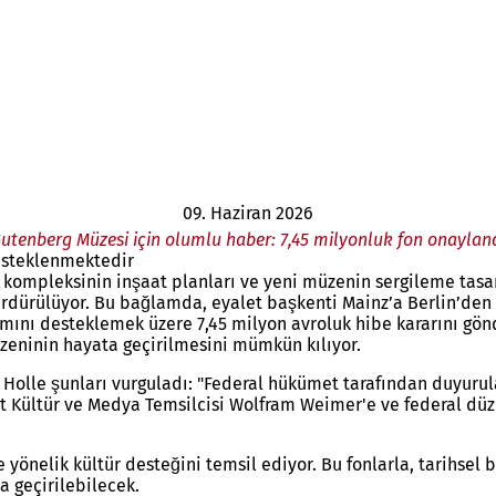
09. Haziran 2026
utenberg Müzesi için olumlu haber: 7,45 milyonluk fon onaylan
desteklenmektedir
 kompleksinin inşaat planları ve yeni müzenin sergileme tasar
 sürdürülüyor. Bu bağlamda, eyalet başkenti Mainz’a Berlin’de
mını desteklemek üzere 7,45 milyon avroluk hibe kararını gönd
üzeninin hayata geçirilmesini mümkün kılıyor.
olle şunları vurguladı: "Federal hükümet tarafından duyurul
t Kültür ve Medya Temsilcisi Wolfram Weimer'e ve federal düz
e yönelik kültür desteğini temsil ediyor. Bu fonlarla, tarih
a geçirilebilecek.