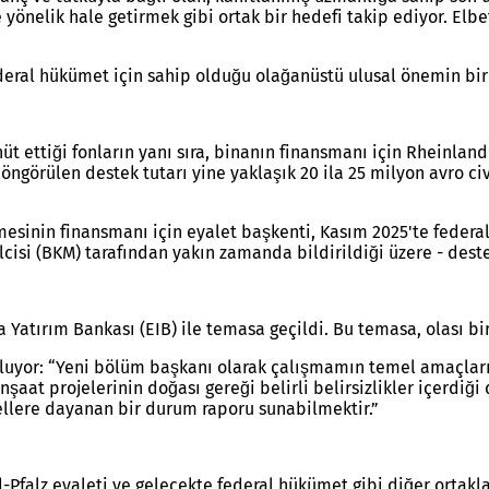
önelik hale getirmek gibi ortak bir hedefi takip ediyor. Elbet
deral hükümet için sahip olduğu olağanüstü ulusal önemin bir
 ettiği fonların yanı sıra, binanın finansmanı için Rheinland-
görülen destek tutarı yine yaklaşık 20 ila 25 milyon avro ci
enmesinin finansmanı için eyalet başkenti, Kasım 2025'te fed
lcisi (BKM) tarafından yakın zamanda bildirildiği üzere - des
atırım Bankası (EIB) ile temasa geçildi. Bu temasa, olası bir
uyor: “Yeni bölüm başkanı olarak çalışmamın temel amaçların
nşaat projelerinin doğası gereği belirli belirsizlikler içerdiğ
mellere dayanan bir durum raporu sunabilmektir.”
-Pfalz eyaleti ve gelecekte federal hükümet gibi diğer ortakla