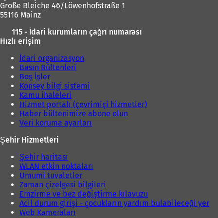
Große Bleiche 46/Löwenhofstraße 1
55116 Mainz
115 - İdari kurumların çağrı numarası
Hızlı erişim
İdari organizasyon
Basın Bültenleri
Boş İşler
Konsey bilgi sistemi
Kamu ihaleleri
Hizmet portalı (çevrimiçi hizmetler)
Haber bültenimize abone olun
Veri koruma ayarları
Şehir Hizmetleri
Şehir haritası
WLAN etkin noktaları
Umumi tuvaletler
Zaman çizelgesi bilgileri
Emzirme ve bez değiştirme kılavuzu
Acil durum girişi - çocukların yardım bulabileceği yer
Web Kameraları