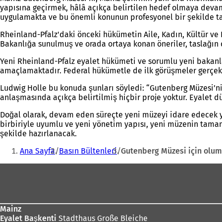
yapısına geçirmek, hâlâ açıkça belirtilen hedef olmaya deva
uygulamakta ve bu önemli konunun profesyonel bir şekilde ta
Rheinland-Pfalz'daki önceki hükümetin Aile, Kadın, Kültür ve 
Bakanlığa sunulmuş ve orada ortaya konan öneriler, taslağın 
Yeni Rheinland-Pfalz eyalet hükümeti ve sorumlu yeni bakanl
amaçlamaktadır. Federal hükümetle de ilk görüşmeler gerçekle
Ludwig Holle bu konuda şunları söyledi: “Gutenberg Müzesi’n
anlaşmasında açıkça belirtilmiş hiçbir proje yoktur. Eyalet dü
Doğal olarak, devam eden süreçte yeni müzeyi idare edecek yap
birbiriyle uyumlu ve yeni yönetim yapısı, yeni müzenin tamam
şekilde hazırlanacak.
Buradasınız:
Ana Sayfa
Basın Bültenleri
Gutenberg Müzesi için oluml
Ayak
bölgesi
Mainz
Eyalet Başkenti
Stadthaus Große Bleiche