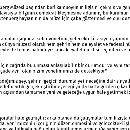
berg Müzesi başından beri kamuoyunun ilgisini çekmiş ve geni
 dolayısıyla bilginin demokratikleşmesine adanmış bir kuru
Gutenberg hayranının da müze için çaba göstermesi ve onu dest
ıklamalar ışığında, şehir yönetimi, gelecekteki taşıyıcı yapın
ın dünya müzesi olarak hem şehrin hem de eyalet ve federal h
 düzeyle de temas halindeyiz, ancak eyalet meclisi seçimleri v
 için çağrıda bulunması anlaşılabilir bir durumdur ve aynı z
ölçüde aynı olan bizim yönelimimizi de destekliyor.”
ığımız şey, şehrin 'geçici' durumla yetineceğine dair sinyall
defin artık gerçekleştirilmeyeceği ya da hatta gözden çıkarıl
açısından tamamen yeni ve geleceğe uygun hale getirmek için 
örülür hale gelmiştir; arka planda da çalışmalar tüm hızıyla 
yeni müzenin içeriğinin düzenlenmesini ve gelecekteki işleyiş
nanç ve tutkuyla bağlı olan, kanıtlanmış uzmanlığa sahip son 