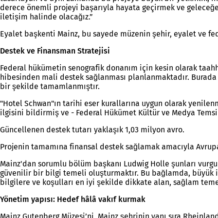
derece önemli projeyi başarıyla hayata geçirmek ve geleceğe y
iletişim halinde olacağız.”
Eyalet başkenti Mainz, bu sayede müzenin şehir, eyalet ve fe
Destek ve Finansman Stratejisi
Federal hükümetin senografik donanım için kesin olarak taahhüt
hibesinden mali destek sağlanması planlanmaktadır. Burada ön
bir şekilde tamamlanmıştır.
"Hotel Schwan"ın tarihi eser kurallarına uygun olarak yenil
ilgisini bildirmiş ve - Federal Hükümet Kültür ve Medya Temsi
Güncellenen destek tutarı yaklaşık 1,03 milyon avro.
Projenin tamamına finansal destek sağlamak amacıyla Avrupa Y
Mainz'dan sorumlu bölüm başkanı Ludwig Holle şunları vurgul
güvenilir bir bilgi temeli oluşturmaktır. Bu bağlamda, büyük i
bilgilere ve koşulları en iyi şekilde dikkate alan, sağlam te
Yönetim yapısı: Hedef hâlâ vakıf kurmak
Mainz Gutenberg Müzesi’ni, Mainz şehrinin yanı sıra Rheinland