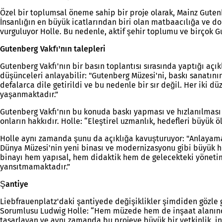
Özel bir toplumsal öneme sahip bir proje olarak, Mainz Guten
İnsanlığın en büyük icatlarından biri olan matbaacılığa ve
vurguluyor Holle. Bu nedenle, aktif şehir toplumu ve birçok 
Gutenberg Vakfı'nın talepleri
Gutenberg Vakfı'nın bir basın toplantısı sırasında yaptığı aç
düşünceleri anlayabilir: "Gutenberg Müzesi'ni, baskı sanatın
defalarca dile getirildi ve bu nedenle bir sır değil. Her iki
yaşanmaktadır.”
Gutenberg Vakfı'nın bu konuda baskı yapması ve hızlanılması
onların hakkıdır. Holle: “Eleştirel uzmanlık, hedefleri büyük 
Holle aynı zamanda şunu da açıklığa kavuşturuyor: "Anlayamad
Dünya Müzesi'nin yeni binası ve modernizasyonu gibi büyük he
binayı hem yapısal, hem didaktik hem de gelecekteki yönetim 
yansıtmamaktadır.”
Şantiye
Liebfrauenplatz'daki şantiyede değişiklikler şimdiden gözle g
Sorumlusu Ludwig Holle: “Hem müzede hem de inşaat alanında, 
tasarlayan ve aynı zamanda bu projeye büyük bir yetkinlik, i