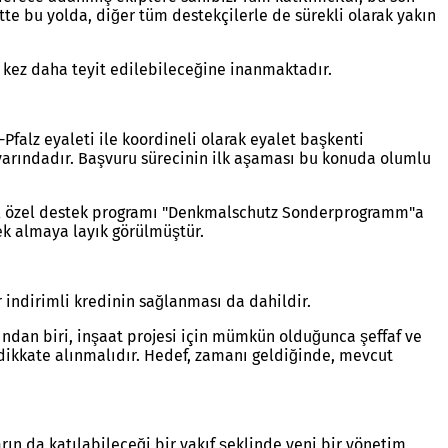
te bu yolda, diğer tüm destekçilerle de sürekli olarak yakın
 kez daha teyit edilebileceğine inanmaktadır.
Pfalz eyaleti ile koordineli olarak eyalet başkenti
varındadır. Başvuru sürecinin ilk aşaması bu konuda olumlu
eral özel destek programı "Denkmalschutz Sonderprogramm"a
tek almaya layık görülmüştür.
 indirimli kredinin sağlanması da dahildir.
dan biri, inşaat projesi için mümkün olduğunca şeffaf ve
i dikkate alınmalıdır. Hedef, zamanı geldiğinde, mevcut
rın da katılabileceği bir vakıf şeklinde yeni bir yönetim