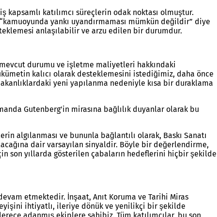
ş kapsamlı katılımcı süreçlerin odak noktası olmuştur.
mun “kamuoyunda yankı uyandırmaması mümkün değildir” diye
eklemesi anlaşılabilir ve arzu edilen bir durumdur.
ın mevcut durumu ve işletme maliyetleri hakkındaki
ükümetin kalıcı olarak desteklemesini istediğimiz, daha önce
e bakanlıklardaki yeni yapılanma nedeniyle kısa bir duraklama
amanda Gutenberg'in mirasına bağlılık duyanlar olarak bu
erin algılanması ve bununla bağlantılı olarak, Baskı Sanatı
acağına dair varsayılan sinyaldir. Böyle bir değerlendirme,
son yıllarda gösterilen çabaların hedeflerini hiçbir şekilde
devam etmektedir. İnşaat, Anıt Koruma ve Tarihi Miras
ini ihtiyatlı, ileriye dönük ve yenilikçi bir şekilde
derece adanmış ekiplere sahibiz. Tüm katılımcılar, bu son