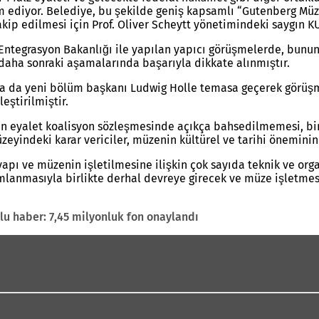
m ediyor. Belediye, bu şekilde geniş kapsamlı “Gutenberg Müz
kip edilmesi için Prof. Oliver Scheytt yönetimindeki saygın 
Entegrasyon Bakanlığı ile yapılan yapıcı görüşmelerde, bunun i
daha sonraki aşamalarında başarıyla dikkate alınmıştır.
a da yeni bölüm başkanı Ludwig Holle temasa geçerek görüşme
ştirilmiştir.
in eyalet koalisyon sözleşmesinde açıkça bahsedilmemesi, bi
zeyindeki karar vericiler, müzenin kültürel ve tarihi öneminin
ı ve müzenin işletilmesine ilişkin çok sayıda teknik ve organ
lanmasıyla birlikte derhal devreye girecek ve müze işletmesi
u haber: 7,45 milyonluk fon onaylandı