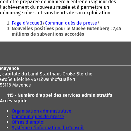
doit être préparée de manière à entrer en vigueur dès
l’achèvement du nouveau musée et à permettre un
démarrage réussi et sans heurts de son exploitation.
Vous
Page d'accueil
Communiqués de presse
êtes
Nouvelles positives pour le Musée Gutenberg : 7,45
millions de subventions accordés
ici
:
Pied
de
page
Mayence
, capitale du Land
Stadthaus Große Bleiche
Große Bleiche 46/Löwenhofstraße 1
55116 Mayence
115 - Numéro d'appel des services administratifs
Accès rapide
Organisation administrative
Communiqués de presse
Offres d'emploi
Système d'information du Conseil