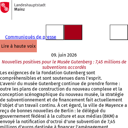
Vers
la
Accéder au contenu
page
d'accueil
Communiqués de presse
lire à haute voix
09. juin 2026
Nouvelles positives pour le Musée Gutenberg : 7,45 millions de
subventions accordés
Les exigences de la Fondation Gutenberg sont
compréhensibles et sont soutenues dans l'esprit.
L'avenir du musée Gutenberg continue de prendre forme :
outre les plans de construction du nouveau complexe et la
conception scénographique du nouveau musée, la stratégie
de subventionnement et de financement fait actuellement
l'objet d'un travail continu. À cet égard, la ville de Mayence a
reçu de bonnes nouvelles de Berlin : le délégué du
gouvernement fédéral à la culture et aux médias (BKM) a
envoyé la notification d’octroi d’une subvention de 7,45
millions d’euros destinée à financer l’aménagement