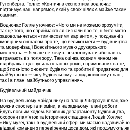
Гутенберга. Голле: «Критична експертиза водночас
підтримує наш напрямок, який у своїх цілях є майже таким
самим».
Водночас Голле уточнює: «Чого ми не можемо зрозуміти,
так це того, що сприймаються сигнали про те, нібито місто
задовольняється «тимчасовим» варіантом, у поєднанні з
імовірним сигналом про те, що великої мети — будівництва
та модернізації Всесвітнього музею друкарського
мистецтва — більше не хочуть реалізовувати або навіть
втрачають її з поля зору. Така оцінка жодним чином не
відображає цілі зусиль останніх років, спрямованих на те,
щоб повністю оновити будівлю та зробити її придатною для
майбутнього — як у будівельному та дидактичному плані,
так і в плані майбутнього управління».
Будівельний майданчик
На будівельному майданчику на площі Лібфрауенплац вже
можна спостерігати зміни, а на задньому плані роботи
йдуть повним ходом. Керівник департаменту будівництва,
охорони пам’яток та історичної спадщини Людвіг Холле:
«Як у музеї, так і в будівельній сфері ми маємо надзвичайно
віддані команди з перевіреним досвідом, які продумують як