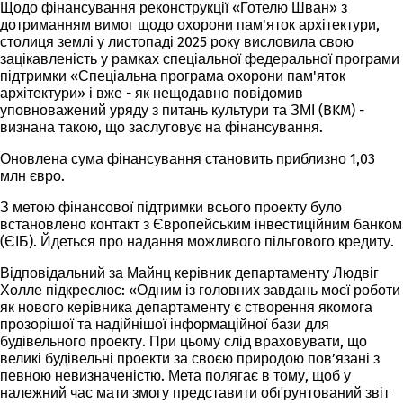
Щодо фінансування реконструкції «Готелю Шван» з
дотриманням вимог щодо охорони пам'яток архітектури,
столиця землі у листопаді 2025 року висловила свою
зацікавленість у рамках спеціальної федеральної програми
підтримки «Спеціальна програма охорони пам'яток
архітектури» і вже - як нещодавно повідомив
уповноважений уряду з питань культури та ЗМІ (BKM) -
визнана такою, що заслуговує на фінансування.
Оновлена сума фінансування становить приблизно 1,03
млн євро.
З метою фінансової підтримки всього проекту було
встановлено контакт з Європейським інвестиційним банком
(ЄІБ). Йдеться про надання можливого пільгового кредиту.
Відповідальний за Майнц керівник департаменту Людвіг
Холле підкреслює: «Одним із головних завдань моєї роботи
як нового керівника департаменту є створення якомога
прозорішої та надійнішої інформаційної бази для
будівельного проекту. При цьому слід враховувати, що
великі будівельні проекти за своєю природою пов’язані з
певною невизначеністю. Мета полягає в тому, щоб у
належний час мати змогу представити обґрунтований звіт