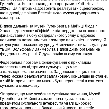
Гутенберга. Кошти надходять з програми «KulturInvest
2024». Ця підтримка дозволить реалізувати сценографію,
що відповідає рівню Всесвітнього музею друкарського
мистецтва.
Відповідальний за Музей Гутенберга в Майнці Людвіг
Холле підкреслює: «Офіційне підтвердження оголошеного
фінансування з боку федерального уряду є чудовою
новиною та потужним сигналом про важливість проекту. Я
дякую уповноваженому уряду Німеччини з питань культури
та ЗМІ Вольфраму Ваймеру та відповідним органам на
федеральному рівні. Я дуже радію цьому сигналу».
Федеральна програма фінансування є прикладом
перспективної підтримки культури, що має
загальнодержавне значення. За допомогою цих коштів
тепер можна реалізувати заплановану концепцію виставки,
в якій історичні зв’язки мають бути перенесені в контекст
сучасного медіа-світу.
Як проект, що має особливе суспільне значення, Музей
Гутенберга в Майнці з самого початку залишається
предметом суспільного інтересу та уваги широких
громадських процесів. Заклад, який присвятив себе