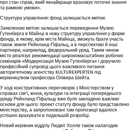
про стан справ, який якнайкраще враховує поточні знання
та рамкові умови».
Структура управління: фонд залишається метою
Заявленою метою залишається переведення Музею
Гутенберга в Майнці в нову структуру управління у формі
фонду, в якому, крім міста Майнца, зможуть брати участь
також земля Рейнланд-Пфальц, а в перспективі й інші
партнери, наприклад, федеральний уряд. Таким чином
місто реалізує рекомендації широкомасштабних робочих
семінарів «Модернізація Музею Гутенберга» і доручило
професійний супровід цього важливого питання
авторитетному агентству KULTUREXPERTEN під
керівництвом професора Олівера Шейта.
У ході конструктивних переговорів з Міністерством у
справах сім’ї, жінок, культури та інтеграції попереднього
уряду Рейнланд-Пфальцу вже було закладено важливі
основи для цього: проект статуту фонду було представлено
міністерству, а запропоновані там пропозиції вдалося
успішно врахувати в подальшій розробці.
Новий керівник відділу Людвіг Холле також налагодив