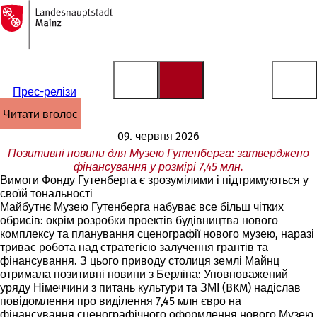
На
головну
Перейти до змісту
сторінку
Прес-релізи
читати вголос
09. червня 2026
Позитивні новини для Музею Гутенберга: затверджено
фінансування у розмірі 7,45 млн.
Вимоги Фонду Гутенберга є зрозумілими і підтримуються у
своїй тональності
Майбутнє Музею Гутенберга набуває все більш чітких
обрисів: окрім розробки проектів будівництва нового
комплексу та планування сценографії нового музею, наразі
триває робота над стратегією залучення грантів та
фінансування. З цього приводу столиця землі Майнц
отримала позитивні новини з Берліна: Уповноважений
уряду Німеччини з питань культури та ЗМІ (BKM) надіслав
повідомлення про виділення 7,45 млн євро на
фінансування сценографічного оформлення нового Музею