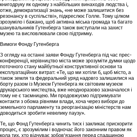
книгодруку як одному з найбільших винаходів людства і,
отже, демократизації знань, «не може залишитися без
резонансу в суспільстві», підкреслює Голле. Тому цілком
зрозуміло і бажано, щоб активна міська громада та багато
шанувальників Гутенберга також виступали на захист
музею та висловлювали свою підтримку.
Вимоги Фонду Гутенберга
З огляду на останні заяви Фонду Гутенберга під час прес-
конференції, керівництво міста може зрозуміти думки щодо
поточного стану майбутньої конструктивної основи та
експлуатаційних витрат: «Те, що ми хотіли б, щоб місто, а
також земля та федеральний уряд надовго залишилися на
борту разом із Музеєм Гутенберга як світовим музеєм
друкарського мистецтва, вже неодноразово зазначалося і
тому не є таємницею. Ми продовжуємо підтримувати
контакти з обома рівнями влади, хоча через вибори до
земельного парламенту та реорганізацію міністерств нам
доводиться зробити невелику паузу».
Те, що Фонд Гутенберга чинить тиск і закликає прискорити
процес, є зрозумілим і водночас його законним правом як
кола тих, хто відчуває зобов’язання перед спадщиною