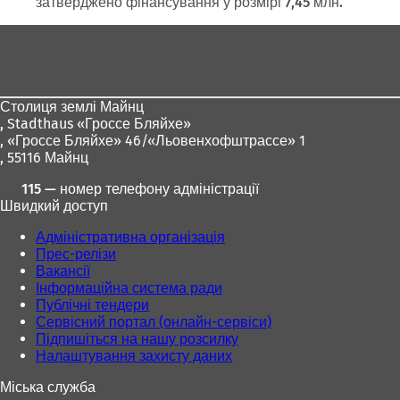
затверджено фінансування у розмірі 7,45 млн.
Зона
для
ніг
Столиця землі Майнц
,
Stadthaus «Гроссе Бляйхе»
, «Гроссе Бляйхе» 46/«Льовенхофштрассе» 1
, 55116 Майнц
115 — номер телефону адміністрації
Швидкий доступ
Адміністративна організація
Прес-релізи
Вакансії
Інформаційна система ради
Публічні тендери
Сервісний портал (онлайн-сервіси)
Підпишіться на нашу розсилку
Налаштування захисту даних
Міська служба