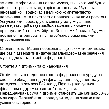
змістовне оформлення нового музею, так і його майбутню
діяльність розважливо, з орієнтацією на майбутнє та
інноваційно, і водночас з великою компетентністю,
переконанням та пристрастю працюють над цим проєктом.
Усі учасники переслідують спільну мету — успішно
реалізувати цей надзвичайно важливий проект та
орієнтувати його на майбутнє. Звісно, ми й надалі будемо
постійно підтримувати тісний зв’язок з усіма іншими
прихильниками».
Столиця землі Майнц переконана, що таким чином можна
ще раз підтвердити видатне загальнодержавне значення
музею для міста, землі та федерації.
Стратегія підтримки та фінансування
Окрім вже затверджених коштів федерального уряду на
сценічне обладнання, для фінансування будівництва у
погодженні з землею Рейнланд-Пфальц планується
фінансова підтримка з дотації столиці землі.
Передбачувана сума підтримки становить ще близько 20–25
млн євро. Перший етап процедури подання заявки вже
успішно завершено.