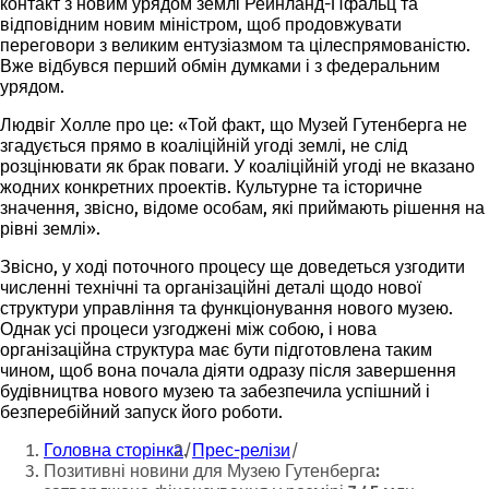
контакт з новим урядом землі Рейнланд-Пфальц та
відповідним новим міністром, щоб продовжувати
переговори з великим ентузіазмом та цілеспрямованістю.
Вже відбувся перший обмін думками і з федеральним
урядом.
Людвіг Холле про це: «Той факт, що Музей Гутенберга не
згадується прямо в коаліційній угоді землі, не слід
розцінювати як брак поваги. У коаліційній угоді не вказано
жодних конкретних проектів. Культурне та історичне
значення, звісно, відоме особам, які приймають рішення на
рівні землі».
Звісно, у ході поточного процесу ще доведеться узгодити
численні технічні та організаційні деталі щодо нової
структури управління та функціонування нового музею.
Однак усі процеси узгоджені між собою, і нова
організаційна структура має бути підготовлена таким
чином, щоб вона почала діяти одразу після завершення
будівництва нового музею та забезпечила успішний і
безперебійний запуск його роботи.
Ти
Головна сторінка
Прес-релізи
тут:
Позитивні новини для Музею Гутенберга: