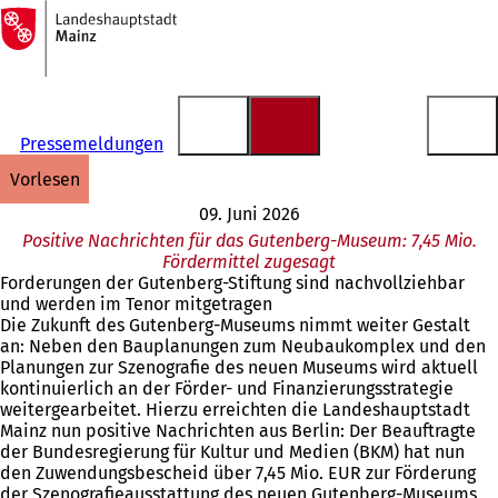
Zur
Startseite
Inhalt anspringen
Pressemeldungen
vorlesen
09. Juni 2026
Positive Nachrichten für das Gutenberg-Museum: 7,45 Mio.
Fördermittel zugesagt
Forderungen der Gutenberg-Stiftung sind nachvollziehbar
und werden im Tenor mitgetragen
Die Zukunft des Gutenberg-Museums nimmt weiter Gestalt
an: Neben den Bauplanungen zum Neubaukomplex und den
Planungen zur Szenografie des neuen Museums wird aktuell
kontinuierlich an der Förder- und Finanzierungsstrategie
weitergearbeitet. Hierzu erreichten die Landeshauptstadt
Mainz nun positive Nachrichten aus Berlin: Der Beauftragte
der Bundesregierung für Kultur und Medien (BKM) hat nun
den Zuwendungsbescheid über 7,45 Mio. EUR zur Förderung
der Szenografieausstattung des neuen Gutenberg-Museums