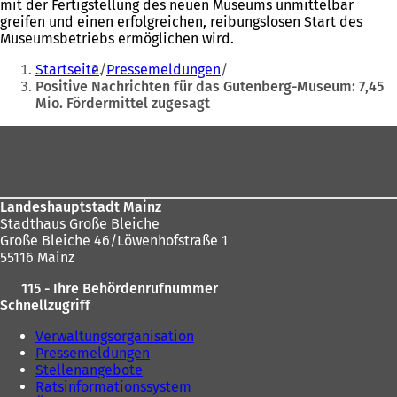
mit der Fertigstellung des neuen Museums unmittelbar
greifen und einen erfolgreichen, reibungslosen Start des
Museumsbetriebs ermöglichen wird.
Sie
Startseite
Pressemeldungen
befinden
Positive Nachrichten für das Gutenberg-Museum: 7,45
Mio. Fördermittel zugesagt
sich
hier:
Fußbereich
Landeshauptstadt Mainz
Stadthaus Große Bleiche
Große Bleiche 46/Löwenhofstraße 1
55116 Mainz
115 - Ihre Behördenrufnummer
Schnellzugriff
Verwaltungsorganisation
Pressemeldungen
Stellenangebote
Ratsinformationssystem