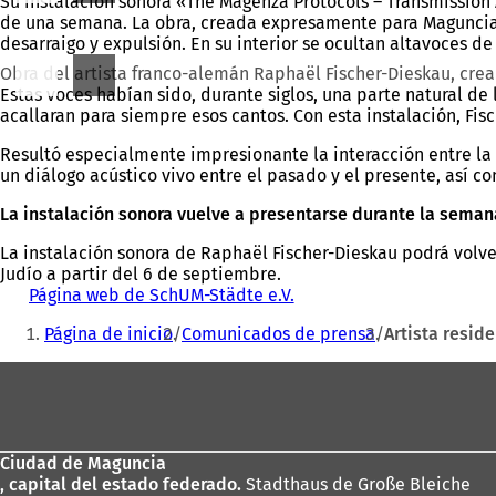
Su instalación sonora «The Magenza Protocols – Transmission Af
de una semana. La obra, creada expresamente para Maguncia, 
desarraigo y expulsión. En su interior se ocultan altavoces d
Obra del artista franco-alemán Raphaël Fischer-Dieskau, cr
Estas voces habían sido, durante siglos, una parte natural de 
acallaran para siempre esos cantos. Con esta instalación, Fis
Resultó especialmente impresionante la interacción entre la 
un diálogo acústico vivo entre el pasado y el presente, así c
La instalación sonora vuelve a presentarse durante la seman
La instalación sonora de Raphaël Fischer-Dieskau podrá volv
Judío a partir del 6 de septiembre.
Página web de SchUM-Städte e.V.
(
Estás
S
Página de inicio
Comunicados de prensa
Artista resid
e
aquí:
a
Zona
b
r
de
e
los
e
n
Ciudad de Maguncia
pies
u
, capital del estado federado.
Stadthaus de Große Bleiche