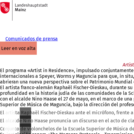
A
la
Saltar al contenido
página
de
inicio
Comunicados de prensa
leer en voz alta
Artis
El programa «Artist in Residence», impulsado conjuntamente p
internacionales a Speyer, Worms y Maguncia para que, in situ,
abrieran una nueva perspectiva sobre el Patrimonio Mundial
El artista franco-alemán Raphaël Fischer-Dieskau, durante s
profundidad en la historia judía de las comunidades de la Sc
con el alcalde Nino Haase el 27 de mayo, en el marco de una 
Superior de Música de Maguncia, bajo la dirección del profes
El artista Raphaël Fischer-Dieskau ante el micrófono, frente 
El alcalde Nino Haase pronuncia un discurso en el acto de cl
Conjunto de violonchelos de la Escuela Superior de Música de 