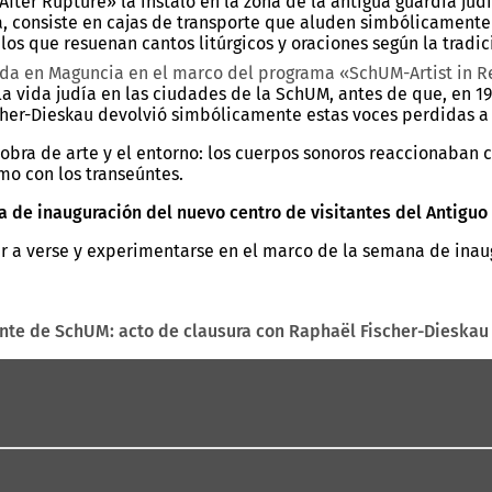
ter Rupture» la instaló en la zona de la antigua guardia judía
consiste en cajas de transporte que aluden simbólicamente a
e los que resuenan cantos litúrgicos y oraciones según la trad
eada en Maguncia en el marco del programa «SchUM-Artist in 
la vida judía en las ciudades de la SchUM, antes de que, en 193
cher-Dieskau devolvió simbólicamente estas voces perdidas a s
obra de arte y el entorno: los cuerpos sonoros reaccionaban c
omo con los transeúntes.
a de inauguración del nuevo centro de visitantes del Antiguo
er a verse y experimentarse en el marco de la semana de inau
ente de SchUM: acto de clausura con Raphaël Fischer-Dieskau