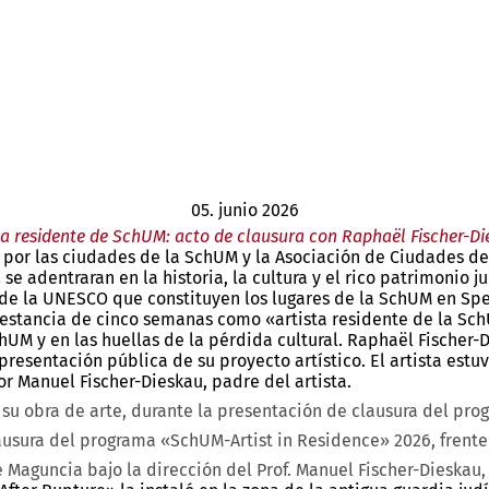
05. junio 2026
ta residente de SchUM: acto de clausura con Raphaël Fischer-D
or las ciudades de la SchUM y la Asociación de Ciudades de la
 se adentraran en la historia, la cultura y el rico patrimonio
 de la UNESCO que constituyen los lugares de la SchUM en Sp
u estancia de cinco semanas como «artista residente de la Sc
hUM y en las huellas de la pérdida cultural. Raphaël Fischer-
presentación pública de su proyecto artístico. El artista es
or Manuel Fischer-Dieskau, padre del artista.
a su obra de arte, durante la presentación de clausura del pr
ausura del programa «SchUM-Artist in Residence» 2026, frente 
Maguncia bajo la dirección del Prof. Manuel Fischer-Dieskau, 