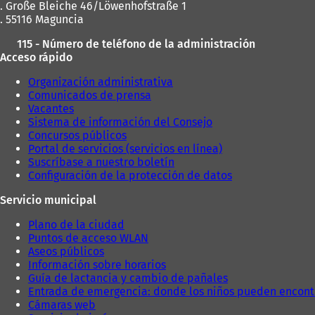
n
. Große Bleiche 46/Löwenhofstraße 1
a
. 55116 Maguncia
n
115 - Número de teléfono de la administración
u
Acceso rápido
e
v
Organización administrativa
a
Comunicados de prensa
p
Vacantes
e
Sistema de información del Consejo
s
Concursos públicos
t
Portal de servicios (servicios en línea)
a
Suscríbase a nuestro boletín
ñ
Configuración de la protección de datos
a
)
Servicio municipal
Plano de la ciudad
Puntos de acceso WLAN
Aseos públicos
Información sobre horarios
Guía de lactancia y cambio de pañales
Entrada de emergencia: donde los niños pueden encont
Cámaras web