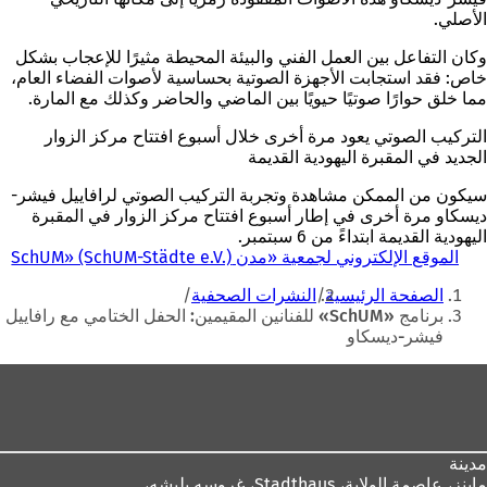
الأصلي.
وكان التفاعل بين العمل الفني والبيئة المحيطة مثيرًا للإعجاب بشكل
خاص: فقد استجابت الأجهزة الصوتية بحساسية لأصوات الفضاء العام،
مما خلق حوارًا صوتيًا حيويًا بين الماضي والحاضر وكذلك مع المارة.
التركيب الصوتي يعود مرة أخرى خلال أسبوع افتتاح مركز الزوار
الجديد في المقبرة اليهودية القديمة
سيكون من الممكن مشاهدة وتجربة التركيب الصوتي لرافاييل فيشر-
ديسكاو مرة أخرى في إطار أسبوع افتتاح مركز الزوار في المقبرة
اليهودية القديمة ابتداءً من 6 سبتمبر.
الموقع الإلكتروني لجمعية «مدن SchUM» (SchUM-Städte e.V.)
(
أنت
ي
الصفحة الرئيسية
النشرات الصحفية
ف
هنا
برنامج «SchUM» للفنانين المقيمين: الحفل الختامي مع رافاييل
ت
فيشر-ديسكاو
ح
ف
منطقة
ي
ع
القدم
ل
ا
م
مدينة
ة
ماينز، عاصمة الولاية،
Stadthaus، غروسه بليشه،