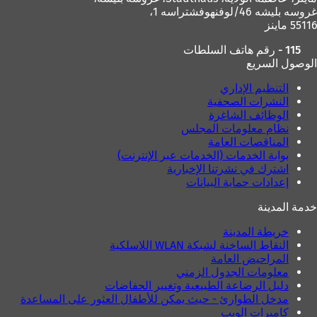
ت
غروسه بليشه 46/لوفنهوفشتراسه 1،
ب
55116 ماينز
و
115 - رقم هاتف السلطات
ي
الوصول السريع
ب
ج
التنظيم الإداري
د
النشرات الصحفية
ي
الوظائف الشاغرة
د
نظام معلومات المجلس
ة
المناقصات العامة
)
بوابة الخدمات (الخدمات عبر الإنترنت)
اشترك في نشرتنا الإخبارية
إعدادات حماية البيانات
خدمة المدينة
خريطة المدينة
النقاط الساخنة لشبكة WLAN اللاسلكية
المراحيض العامة
معلومات الجدول الزمني
دليل الرضاعة الطبيعية وتغيير الحفاضات
مدخل الطوارئ - حيث يمكن للأطفال العثور على المساعدة
كاميرات الويب