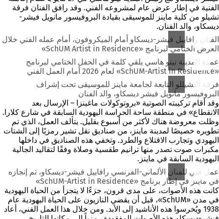
الفنية في إطار عرض عام لمشروعه الفني. وقد رافق الفنان فرقة
تشيلو من كلية ماينز للموسيقى بقيادة البروفيسور مانويل فيشر-
ديسكاو، والد الفنان.
الفنان رافاييل فيشر-ديسكاو أمام الميكروفون، أمام عمله الفني خلال
العرض الختامي لبرنامج «SchUM Artist in Residence»
عمدة المدينة نينو هاسي يلقي كلمة في الحفل الختامي لبرنامج
«SchUM-Artist in Residence» لعام 2026 أمام العمل الفني
فرقة التشيللو التابعة لجامعة ماينز للموسيقى تحت إشراف
البروفيسور مانويل فيشر ديسكاو، والد الفنان
وقد أقام تركيبته الصوتية «بروتوكولات ماغينزا – الإرسال بعد
الانقطاع» في منطقة ساحة الحراسة اليهودية السابقة في شارع كلارا.
وظلت معروضة هناك لأكثر من أسبوع بقليل. يتألف العمل، الذي تم
تطويره خصيصًا لمدينة ماينز، من صناديق نقل تشير رمزيًا إلى الشتات
اليهودي وتجارب الاقتلاع والطرد. وتخفي هذه الصناديق في داخلها
مكبرات صوت تصدر منها ترانيم طقسية وصلاة وفقًا لتقاليد الجالية
اليهودية السابقة في ماينز.
عمل فني للفنان الألماني-الفرنسي رافاييل فيشر-ديسكاو، تم إنجازه
في ماينز في إطار برنامج «SchUM-Artist in Residence»
كانت هذه الأصوات، على مدى قرون، جزءًا لا يتجزأ من الحياة اليهودية
في مدن «SchUM»، قبل أن يقضي النازيون على الحياة اليهودية عام
1938 ويُخرسوا هذه الأناشيد إلى الأبد. ومن خلال هذا العمل الفني، أعاد
فيشر-ديسكاو هذه الأصوات المفقودة رمزياً إلى مكانها التاريخي