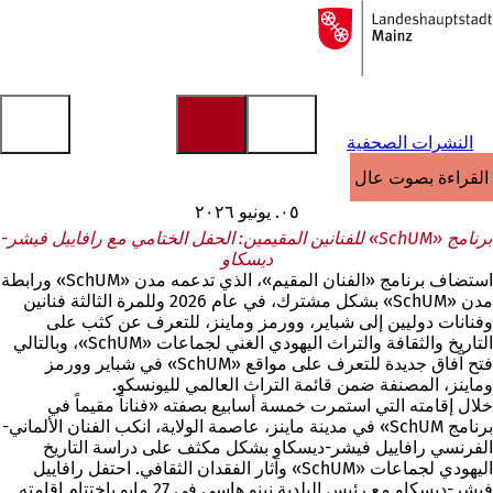
إلى
الصفحة
الانتقال إلى المحتوى
الرئيسية
النشرات الصحفية
القراءة بصوت عالٍ
٠٥. يونيو ٢٠٢٦
برنامج «SchUM» للفنانين المقيمين: الحفل الختامي مع رافاييل فيشر-
ديسكاو
استضاف برنامج «الفنان المقيم»، الذي تدعمه مدن «SchUM» ورابطة
مدن «SchUM» بشكل مشترك، في عام 2026 وللمرة الثالثة فنانين
وفنانات دوليين إلى شباير، وورمز وماينز، للتعرف عن كثب على
التاريخ والثقافة والتراث اليهودي الغني لجماعات «SchUM»، وبالتالي
فتح آفاق جديدة للتعرف على مواقع «SchUM» في شباير وورمز
وماينز، المصنفة ضمن قائمة التراث العالمي لليونسكو.
خلال إقامته التي استمرت خمسة أسابيع بصفته «فناناً مقيماً في
برنامج SchUM» في مدينة ماينز، عاصمة الولاية، انكب الفنان الألماني-
الفرنسي رافاييل فيشر-ديسكاو بشكل مكثف على دراسة التاريخ
اليهودي لجماعات «SchUM» وآثار الفقدان الثقافي. احتفل رافاييل
فيشر-ديسكاو مع رئيس البلدية نينو هاسي في 27 مايو باختتام إقامته