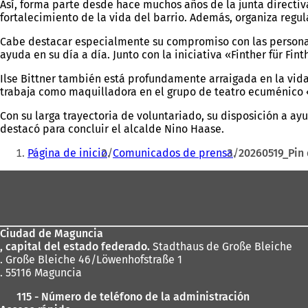
Así, forma parte desde hace muchos años de la junta directiv
fortalecimiento de la vida del barrio. Además, organiza regu
Cabe destacar especialmente su compromiso con las personas 
ayuda en su día a día. Junto con la iniciativa «Finther für F
Ilse Bittner también está profundamente arraigada en la vida
trabaja como maquilladora en el grupo de teatro ecuménico 
Con su larga trayectoria de voluntariado, su disposición a ay
destacó para concluir el alcalde Nino Haase.
Estás
Página de inicio
Comunicados de prensa
20260519_Pin 
aquí:
Zona
de
los
Ciudad de Maguncia
pies
, capital del estado federado.
Stadthaus de Große Bleiche
. Große Bleiche 46/Löwenhofstraße 1
. 55116 Maguncia
115 - Número de teléfono de la administración