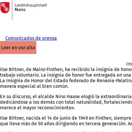
A
la
Saltar al contenido
página
de
inicio
Comunicados de prensa
leer en voz alta
In
Ilse Bittner, de Mainz-Finthen, ha recibido la insignia de h
trabajo voluntario. La insignia de honor fue entregada en un
La Insignia de Honor del Estado federado de Renania-Palati
manera especial al bien común.
En su discurso, el alcalde Nino Haase elogió la extraordinar
dedicándose a los demás con total naturalidad, fortaleciend
merece el mayor reconocimiento».
Ilse Bittner, nacida el 14 de junio de 1949 en Finthen, siemp
que lleva más de 50 años dirigiendo en tercera generación. 