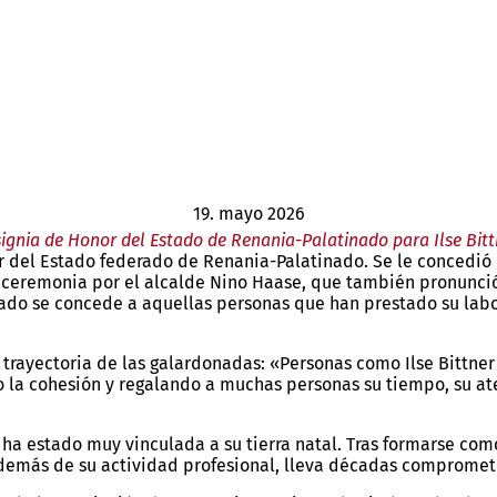
19. mayo 2026
signia de Honor del Estado de Renania-Palatinado para Ilse Bitt
onor del Estado federado de Renania-Palatinado. Se le concedi
a ceremonia por el alcalde Nino Haase, que también pronunció
nado se concede a aquellas personas que han prestado su lab
ia trayectoria de las galardonadas: «Personas como Ilse Bittn
o la cohesión y regalando a muchas personas su tiempo, su at
re ha estado muy vinculada a su tierra natal. Tras formarse co
Además de su actividad profesional, lleva décadas compromet