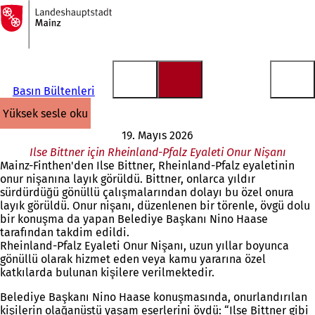
Ana
sayfaya
İçeriğe atla
Basın Bültenleri
yüksek sesle oku
19. Mayıs 2026
Ilse Bittner için Rheinland-Pfalz Eyaleti Onur Nişanı
Mainz-Finthen'den Ilse Bittner, Rheinland-Pfalz eyaletinin
onur nişanına layık görüldü. Bittner, onlarca yıldır
sürdürdüğü gönüllü çalışmalarından dolayı bu özel onura
layık görüldü. Onur nişanı, düzenlenen bir törenle, övgü dolu
bir konuşma da yapan Belediye Başkanı Nino Haase
tarafından takdim edildi.
Rheinland-Pfalz Eyaleti Onur Nişanı, uzun yıllar boyunca
gönüllü olarak hizmet eden veya kamu yararına özel
katkılarda bulunan kişilere verilmektedir.
Belediye Başkanı Nino Haase konuşmasında, onurlandırılan
kişilerin olağanüstü yaşam eserlerini övdü: “Ilse Bittner gibi