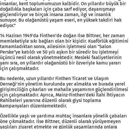
insanlar, kent toplumumuzun kalbidir. On yıllardır büyük bir
doğallıkla başkaları için çaba sarf ediyor, dayanışmayı
güçlendiriyor ve birçok insana zaman, ilgi ve insanlık
sunuyor. Bu olağanüstü yaşam eseri, en yüksek takdiri hak
ediyor.”
14 Haziran 1949'da Finthen'de doğan Ilse Bittner, her zaman
memleketiyle sıkı bağları olan bir kişidir. Kuaförlük eğitimini
tamamladıktan sonra, ailesinin işletmesi olan "Salon
Perske"ye katıldı ve 50 yılı aşkın bir süredir bu işletmeyi
üçüncü nesil olarak yönetmektedir. Mesleki faaliyetlerinin
yanı sıra, on yıllardır olağanüstü bir özveriyle kamu yararı
için çalışmaktadır.
Bu nedenle, uzun yıllardır Finthen Ticaret ve Ulaşım
Derneği’nin yönetim kurulunda yer almakta ve burada yerel
girişimciliğin çıkarları ve mahalle yaşamının güçlendirilmesi
için çalışmaktadır. Ayrıca, Mainz-Finthen’deki İlahi İhtiyacın
Rahibeleri yararına düzenli olarak giysi toplama
kampanyaları düzenlemektedir.
Özellikle yaşlı ve yardıma muhtaç insanlara yönelik çabaları
öne çıkmaktadır. Ilse Bittner, düzenli olarak yürüyemeyen
yaşlıları ziyaret etmekte ve günlük yaşamlarında onlara