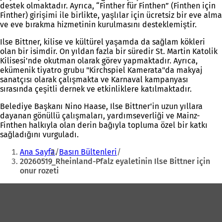
destek olmaktadır. Ayrıca, “Finther für Finthen” (Finthen için
Finther) girişimi ile birlikte, yaşlılar için ücretsiz bir eve alma
ve eve bırakma hizmetinin kurulmasını desteklemiştir.
Ilse Bittner, kilise ve kültürel yaşamda da sağlam kökleri
olan bir isimdir. On yıldan fazla bir süredir St. Martin Katolik
Kilisesi'nde okutman olarak görev yapmaktadır. Ayrıca,
ekümenik tiyatro grubu "Kirchspiel Kamerata"da makyaj
sanatçısı olarak çalışmakta ve Karnaval kampanyası
sırasında çeşitli dernek ve etkinliklere katılmaktadır.
Belediye Başkanı Nino Haase, Ilse Bittner'in uzun yıllara
dayanan gönüllü çalışmaları, yardımseverliği ve Mainz-
Finthen halkıyla olan derin bağıyla topluma özel bir katkı
sağladığını vurguladı.
Buradasınız:
Ana Sayfa
Basın Bültenleri
20260519_Rheinland-Pfalz eyaletinin Ilse Bittner için
onur rozeti
Ayak
bölgesi