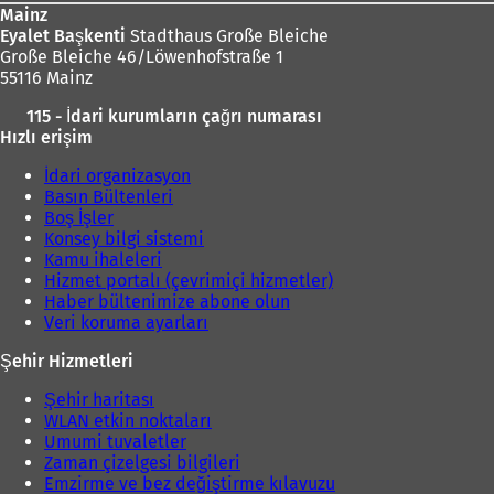
Mainz
Eyalet Başkenti
Stadthaus Große Bleiche
Große Bleiche 46/Löwenhofstraße 1
55116 Mainz
115 - İdari kurumların çağrı numarası
Hızlı erişim
İdari organizasyon
Basın Bültenleri
Boş İşler
Konsey bilgi sistemi
Kamu ihaleleri
Hizmet portalı (çevrimiçi hizmetler)
Haber bültenimize abone olun
Veri koruma ayarları
Şehir Hizmetleri
Şehir haritası
WLAN etkin noktaları
Umumi tuvaletler
Zaman çizelgesi bilgileri
Emzirme ve bez değiştirme kılavuzu