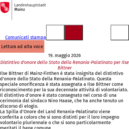
Alla
pagina
Vai al contenuto
iniziale
Comunicati stampa
lettura ad alta voce
19. maggio 2026
Distintivo d'onore dello Stato della Renania-Palatinato per Ilse
Bittner
Ilse Bittner di Mainz-Finthen è stata insignita del distintivo
d'onore dello Stato della Renania-Palatinato. Questa
speciale onorificenza è stata assegnata a Ilse Bittner come
riconoscimento per la sua decennale attività di volontariato.
Il distintivo d'onore è stato consegnato nel corso di una
cerimonia dal sindaco Nino Haase, che ha anche tenuto un
discorso di elogio.
La Spilla d’Onore del Land Renania-Palatinato viene
conferita a coloro che si sono distinti per il loro impegno
volontario pluriennale o che si sono particolarmente
meritati il bene comune.