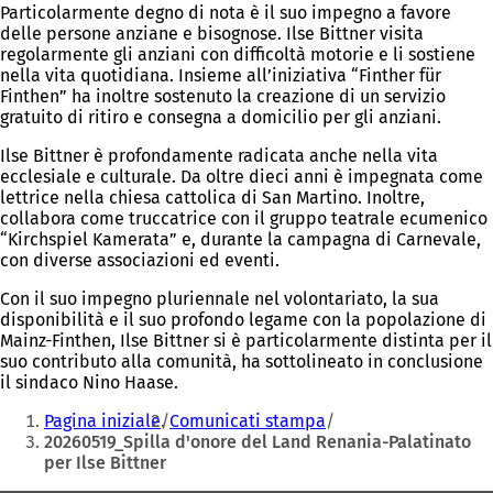
Particolarmente degno di nota è il suo impegno a favore
delle persone anziane e bisognose. Ilse Bittner visita
regolarmente gli anziani con difficoltà motorie e li sostiene
nella vita quotidiana. Insieme all’iniziativa “Finther für
Finthen” ha inoltre sostenuto la creazione di un servizio
gratuito di ritiro e consegna a domicilio per gli anziani.
Ilse Bittner è profondamente radicata anche nella vita
ecclesiale e culturale. Da oltre dieci anni è impegnata come
lettrice nella chiesa cattolica di San Martino. Inoltre,
collabora come truccatrice con il gruppo teatrale ecumenico
“Kirchspiel Kamerata” e, durante la campagna di Carnevale,
con diverse associazioni ed eventi.
Con il suo impegno pluriennale nel volontariato, la sua
disponibilità e il suo profondo legame con la popolazione di
Mainz-Finthen, Ilse Bittner si è particolarmente distinta per il
suo contributo alla comunità, ha sottolineato in conclusione
il sindaco Nino Haase.
Siete
Pagina iniziale
Comunicati stampa
qui:
20260519_Spilla d'onore del Land Renania-Palatinato
per Ilse Bittner