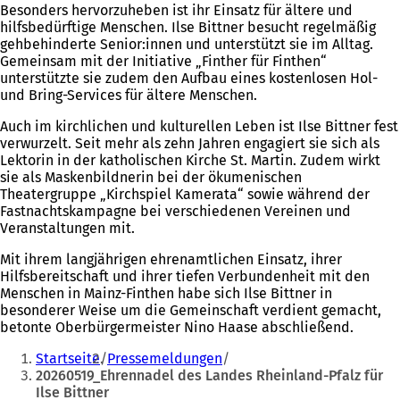
Besonders hervorzuheben ist ihr Einsatz für ältere und
hilfsbedürftige Menschen. Ilse Bittner besucht regelmäßig
gehbehinderte Senior:innen und unterstützt sie im Alltag.
Gemeinsam mit der Initiative „Finther für Finthen“
unterstützte sie zudem den Aufbau eines kostenlosen Hol-
und Bring-Services für ältere Menschen.
Auch im kirchlichen und kulturellen Leben ist Ilse Bittner fest
verwurzelt. Seit mehr als zehn Jahren engagiert sie sich als
Lektorin in der katholischen Kirche St. Martin. Zudem wirkt
sie als Maskenbildnerin bei der ökumenischen
Theatergruppe „Kirchspiel Kamerata“ sowie während der
Fastnachtskampagne bei verschiedenen Vereinen und
Veranstaltungen mit.
Mit ihrem langjährigen ehrenamtlichen Einsatz, ihrer
Hilfsbereitschaft und ihrer tiefen Verbundenheit mit den
Menschen in Mainz-Finthen habe sich Ilse Bittner in
besonderer Weise um die Gemeinschaft verdient gemacht,
betonte Oberbürgermeister Nino Haase abschließend.
Sie
Startseite
Pressemeldungen
befinden
20260519_Ehrennadel des Landes Rheinland-Pfalz für
Ilse Bittner
sich