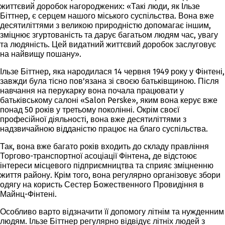
життєвий доробок нагороджених: «Такі люди, як Ільзе
Біттнер, є серцем нашого міського суспільства. Вона вже
десятиліттями з великою природністю допомагає іншим,
зміцнює згуртованість та дарує багатьом людям час, увагу
та людяність. Цей видатний життєвий доробок заслуговує
на найвищу пошану».
Ільзе Біттнер, яка народилася 14 червня 1949 року у Фінтені,
завжди була тісно пов’язана зі своєю батьківщиною. Після
навчання на перукарку вона почала працювати у
батьківському салоні «Salon Perske», яким вона керує вже
понад 50 років у третьому поколінні. Окрім своєї
професійної діяльності, вона вже десятиліттями з
надзвичайною відданістю працює на благо суспільства.
Так, вона вже багато років входить до складу правління
Торгово-транспортної асоціації Фінтена, де відстоює
інтереси місцевого підприємництва та сприяє зміцненню
життя району. Крім того, вона регулярно організовує збори
одягу на користь Сестер Божественного Провидіння в
Майнц-Фінтені.
Особливо варто відзначити її допомогу літнім та нужденним
людям. Ільзе Біттнер регулярно відвідує літніх людей з