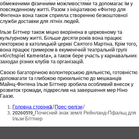
обмеженими фізичними можливостями та допомагає їм у
повсякденному житті. Разом з ініціативою «Фінтер для
Фінтена» вона також сприяла створенню безкоштовної
служби доставки для літніх людей.
Ільзе Біттнер також міцно вкорінена в церковному та
культурному житті. Більше десяти років вона працює
лекторкою в католицькій церкві Святого Мартіна. Крім того,
вона працює гримером в екуменічній театральній групі
«Kirchspiel Kamerata», а також бере участь у карнавальних
заходах різних клубів та організацій.
Своєю багаторічною волонтерською діяльністю, готовністю
допомагати та глибокою прихильністю до мешканців
Майнц-Фінтена Ільзе Біттнер зробила особливий внесок у
розвиток громади, підкреслив на завершення мер Ніно
Гаазе.
Ти
Головна сторінка
Прес-релізи
тут:
20260519_Почесний знак землі Рейнланд-Пфальц для
Ільзи Біттнер
Зона