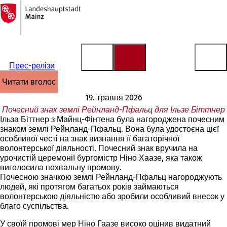
На
головну
Перейти до змісту
сторінку
Прес-релізи
читати вголос
19. травня 2026
Почесний знак землі Рейнланд-Пфальц для Ільзе Біттнер
Ільза Біттнер з Майнц-Фінтена була нагороджена почесним
знаком землі Рейнланд-Пфальц. Вона була удостоєна цієї
особливої честі на знак визнання її багаторічної
волонтерської діяльності. Почесний знак вручила на
урочистій церемонії бургомістр Ніно Хаазе, яка також
виголосила похвальну промову.
Почесною значкою землі Рейнланд-Пфальц нагороджують
людей, які протягом багатьох років займаються
волонтерською діяльністю або зробили особливий внесок у
благо суспільства.
У своїй промові мер Ніно Гаазе високо оцінив видатний