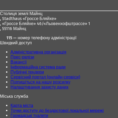
для
ніг
Столиця землі Майнц
,
Stadthaus «Гроссе Бляйхе»
, «Гроссе Бляйхе» 46/«Льовенхофштрассе» 1
, 55116 Майнц
115 — номер телефону адміністрації
Швидкий доступ
Адміністративна організація
Прес-релізи
Вакансії
Інформаційна система ради
Публічні тендери
Сервісний портал (онлайн-сервіси)
Підпишіться на нашу розсилку
Налаштування захисту даних
Міська служба
Карта міста
Точки доступу до бездротової локальної мережі
Громадські туалети