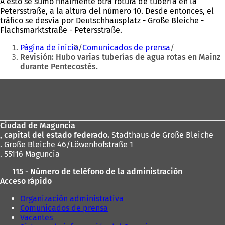
A esto se sumó finalmente otra rotura de tubería en la
Petersstraße, a la altura del número 10. Desde entonces, el
tráfico se desvía por Deutschhausplatz - Große Bleiche -
Flachsmarktstraße - Petersstraße.
Estás
Página de inicio
Comunicados de prensa
aquí:
Revisión: Hubo varias tuberías de agua rotas en Mainz
durante Pentecostés.
Zona
de
los
Ciudad de Maguncia
pies
, capital del estado federado.
Stadthaus de Große Bleiche
. Große Bleiche 46/Löwenhofstraße 1
. 55116 Maguncia
115 - Número de teléfono de la administración
Acceso rápido
Organización administrativa
Comunicados de prensa
Vacantes