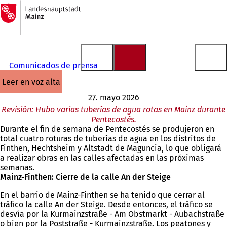
A
la
Saltar al contenido
página
de
inicio
Comunicados de prensa
leer en voz alta
27. mayo 2026
Revisión: Hubo varias tuberías de agua rotas en Mainz durante
Pentecostés.
Durante el fin de semana de Pentecostés se produjeron en
total cuatro roturas de tuberías de agua en los distritos de
Finthen, Hechtsheim y Altstadt de Maguncia, lo que obligará
a realizar obras en las calles afectadas en las próximas
semanas.
Mainz-Finthen: Cierre de la calle An der Steige
En el barrio de Mainz-Finthen se ha tenido que cerrar al
tráfico la calle An der Steige. Desde entonces, el tráfico se
desvía por la Kurmainzstraße - Am Obstmarkt - Aubachstraße
o bien por la Poststraße - Kurmainzstraße. Los peatones y