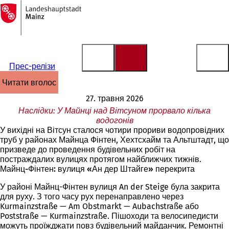
На
головну
Перейти до змісту
сторінку
Прес-релізи
читати вголос
27. травня 2026
Наслідки: У Майнці над Вітсуном прорвало кілька
водогонів
У вихідні на Вітсун сталося чотири прориви водопровідних
труб у районах Майнца Фінтен, Хехтсхайм та Альтштадт, що
призведе до проведення будівельних робіт на
постраждалих вулицях протягом найближчих тижнів.
Майнц-Фінтен: вулиця «Ан дер Штайге» перекрита
У районі Майнц-Фінтен вулиця An der Steige була закрита
для руху. З того часу рух перенаправлено через
Kurmainzstraße — Am Obstmarkt — Aubachstraße або
Poststraße — Kurmainzstraße. Пішоходи та велосипедисти
можуть проїжджати повз будівельний майданчик. Ремонтні