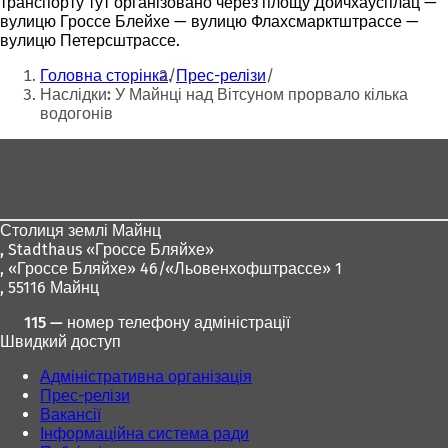
транспорту тут організовано через площу Дойчхаусплац —
вулицю Гроссе Блейхе — вулицю Флахсмарктштрассе —
вулицю Петерсштрассе.
Ти
Головна сторінка
Прес-релізи
тут:
Наслідки: У Майнці над Вітсуном прорвало кілька
водогонів
Зона
для
ніг
Столиця землі Майнц
,
Stadthaus «Гроссе Бляйхе»
, «Гроссе Бляйхе» 46/«Льовенхофштрассе» 1
, 55116 Майнц
115 — номер телефону адміністрації
Швидкий доступ
Адміністративна організація
Прес-релізи
Вакансії
Інформаційна система ради