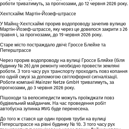
роботи триватимуть, за прогнозами, до 12 червня 2026 року.
Хехтсхайм: Мартін-Йозеф-штрассе
У Майнц-Хехтсхаймі прорив водопроводу зачепив вулицю
Мартін-Йозеф-штрассе, яку через це довелося закрити з 26
травня і, за прогнозами, до 19 червня 2026 року.
Старе місто постраждало двічі: Гроссе Блейхе та
Петерштрассе
Через прорив водопроводу на вулиці Гроссе Бляйхе (біля
будинку № 26) для ремонту необхідно провести земляні
роботи. З того часу рух транспорту проходить повз копання
по одній смузі за допомогою світлофорної сигналізації.
Роботи компанії Mainzer Netze GmbH триватимуть, за
прогнозами, до 3 червня 2026 року.
Пішоходи та велосипедисти можуть проїжджати повз
будівельний майданчик. На час проведення робіт
автобусна зупинка MVG буде перенесена.
До того ж стався ще один прорив труби на вулиці
Петерсштрассе на рівні будинку № 10. З того часу рух