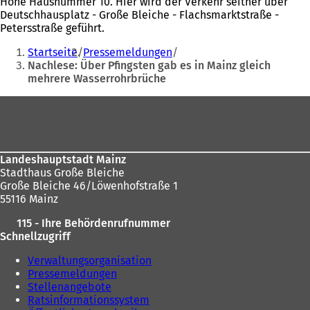
Höhe Hausnummer 10. Hier wird der Verkehr seither über
Deutschhausplatz - Große Bleiche - Flachsmarktstraße -
Petersstraße geführt.
Sie
Startseite
Pressemeldungen
befinden
Nachlese: Über Pfingsten gab es in Mainz gleich
mehrere Wasserrohrbrüche
sich
hier:
Fußbereich
Landeshauptstadt Mainz
Stadthaus Große Bleiche
Große Bleiche 46/Löwenhofstraße 1
55116 Mainz
115 - Ihre Behördenrufnummer
Schnellzugriff
Verwaltungsorganisation
Pressemeldungen
Stellenangebote
Ratsinformationssystem