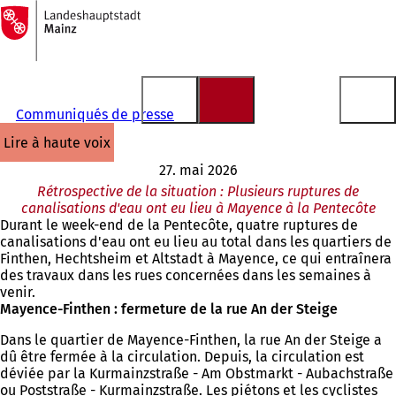
Vers
la
Accéder au contenu
page
d'accueil
Communiqués de presse
lire à haute voix
27. mai 2026
Rétrospective de la situation : Plusieurs ruptures de
canalisations d'eau ont eu lieu à Mayence à la Pentecôte
Durant le week-end de la Pentecôte, quatre ruptures de
canalisations d'eau ont eu lieu au total dans les quartiers de
Finthen, Hechtsheim et Altstadt à Mayence, ce qui entraînera
des travaux dans les rues concernées dans les semaines à
venir.
Mayence-Finthen : fermeture de la rue An der Steige
Dans le quartier de Mayence-Finthen, la rue An der Steige a
dû être fermée à la circulation. Depuis, la circulation est
déviée par la Kurmainzstraße - Am Obstmarkt - Aubachstraße
ou Poststraße - Kurmainzstraße. Les piétons et les cyclistes