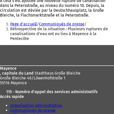
À cela s'est ajoutée une nouvelle rupture de canalisation
dans la Petersstraße, au niveau du numéro 10. Depuis, la
circulation est déviée par la Deutschhausplatz, la Große
Bleiche, la Flachsmarktstraße et la Petersstraße.
Vous
Page d'accueil
Communiqués de presse
êtes
Rétrospective de la situation : Plusieurs ruptures de
canalisations d'eau ont eu lieu à Mayence à la
ici
Pentecôte
:
Pied
de
page
Mayence
, capitale du Land
Stadthaus Große Bleiche
Große Bleiche 46/Löwenhofstraße 1
55116 Mayence
115 - Numéro d'appel des services administratifs
Accès rapide
Organisation administrative
Communiqués de presse