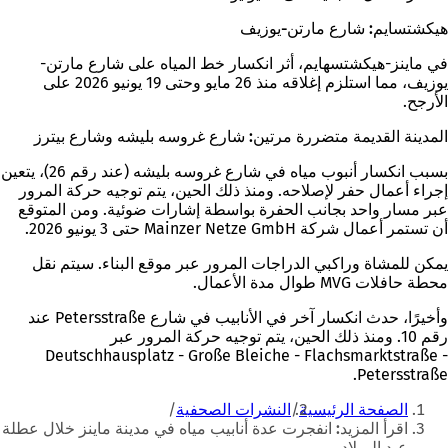
هيكشتسايم: شارع مارتن-يوزيف
في ماينز-هيكشتسهايم، أثر انكسار خط المياه على شارع مارتن-
يوزيف، مما استلزم إغلاقه منذ 26 مايو وحتى 19 يونيو 2026 على
الأرجح.
المدينة القديمة متضررة مرتين: شارع غروسه بليشه وشارع بيترز
بسبب انكسار أنبوب مياه في شارع غروسه بليشه (عند رقم 26)، يتعين
إجراء أعمال حفر لإصلاحه. ومنذ ذلك الحين، يتم توجيه حركة المرور
عبر مسار واحد بجانب الحفرة بواسطة إشارات ضوئية. ومن المتوقع
أن تستمر أعمال شركة Mainzer Netze GmbH حتى 3 يونيو 2026.
يمكن للمشاة وراكبي الدراجات المرور عبر موقع البناء. سيتم نقل
محطة حافلات MVG طوال مدة الأعمال.
وأخيرًا، حدث انكسار آخر في الأنابيب في شارع Petersstraße عند
رقم 10. ومنذ ذلك الحين، يتم توجيه حركة المرور عبر
Deutschhausplatz - Große Bleiche - Flachsmarktstraße -
Petersstraße.
أنت
الصفحة الرئيسية
النشرات الصحفية
هنا
اقرأ المزيد: انفجرت عدة أنابيب مياه في مدينة ماينز خلال عطلة
عيد الميلاد