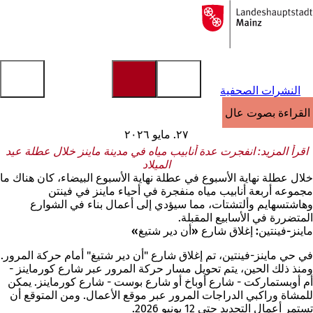
إلى
الصفحة
الانتقال إلى المحتوى
الرئيسية
النشرات الصحفية
القراءة بصوت عالٍ
٢٧. مايو ٢٠٢٦
اقرأ المزيد: انفجرت عدة أنابيب مياه في مدينة ماينز خلال عطلة عيد
الميلاد
خلال عطلة نهاية الأسبوع في عطلة نهاية الأسبوع البيضاء، كان هناك ما
مجموعه أربعة أنابيب مياه منفجرة في أحياء ماينز في فينتن
وهاشتسهايم وألتشتات، مما سيؤدي إلى أعمال بناء في الشوارع
المتضررة في الأسابيع المقبلة.
ماينز-فينتين: إغلاق شارع «أن دير شتيغ»
في حي ماينز-فينتين، تم إغلاق شارع "أن دير شتيغ" أمام حركة المرور.
ومنذ ذلك الحين، يتم تحويل مسار حركة المرور عبر شارع كورماينز -
أم أوبستماركت - شارع أوباخ أو شارع بوست - شارع كورماينز. يمكن
للمشاة وراكبي الدراجات المرور عبر موقع الأعمال. ومن المتوقع أن
تستمر أعمال التجديد حتى 12 يونيو 2026.