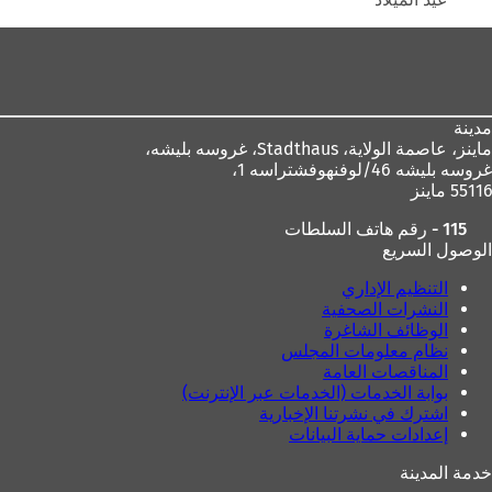
منطقة
القدم
مدينة
ماينز، عاصمة الولاية،
Stadthaus، غروسه بليشه،
غروسه بليشه 46/لوفنهوفشتراسه 1،
55116 ماينز
115 - رقم هاتف السلطات
الوصول السريع
التنظيم الإداري
النشرات الصحفية
الوظائف الشاغرة
نظام معلومات المجلس
المناقصات العامة
بوابة الخدمات (الخدمات عبر الإنترنت)
اشترك في نشرتنا الإخبارية
إعدادات حماية البيانات
خدمة المدينة