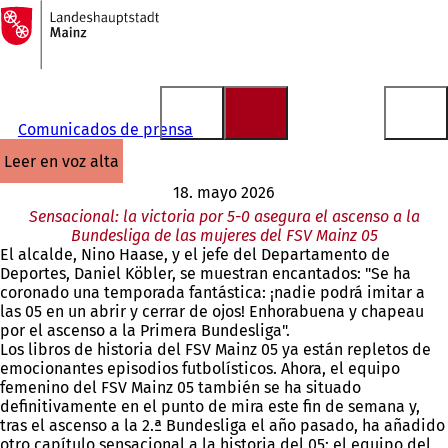
A
la
Saltar al contenido
página
de
inicio
Comunicados de prensa
leer en voz alta
18. mayo 2026
Sensacional: la victoria por 5-0 asegura el ascenso a la
Bundesliga de las mujeres del FSV Mainz 05
El alcalde, Nino Haase, y el jefe del Departamento de
Deportes, Daniel Köbler, se muestran encantados: "Se ha
coronado una temporada fantástica: ¡nadie podrá imitar a
las 05 en un abrir y cerrar de ojos! Enhorabuena y chapeau
por el ascenso a la Primera Bundesliga".
Los libros de historia del FSV Mainz 05 ya están repletos de
emocionantes episodios futbolísticos. Ahora, el equipo
femenino del FSV Mainz 05 también se ha situado
definitivamente en el punto de mira este fin de semana y,
tras el ascenso a la 2.ª Bundesliga el año pasado, ha añadido
otro capítulo sensacional a la historia del 05: el equipo del