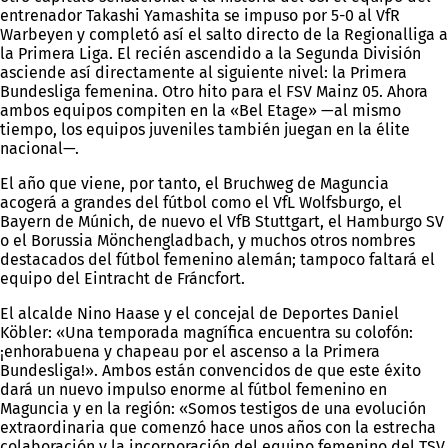
entrenador Takashi Yamashita se impuso por 5-0 al VfR
Warbeyen y completó así el salto directo de la Regionalliga a
la Primera Liga. El recién ascendido a la Segunda División
asciende así directamente al siguiente nivel: la Primera
Bundesliga femenina. Otro hito para el FSV Mainz 05. Ahora
ambos equipos compiten en la «Bel Etage» —al mismo
tiempo, los equipos juveniles también juegan en la élite
nacional—.
El año que viene, por tanto, el Bruchweg de Maguncia
acogerá a grandes del fútbol como el VfL Wolfsburgo, el
Bayern de Múnich, de nuevo el VfB Stuttgart, el Hamburgo SV
o el Borussia Mönchengladbach, y muchos otros nombres
destacados del fútbol femenino alemán; tampoco faltará el
equipo del Eintracht de Fráncfort.
El alcalde Nino Haase y el concejal de Deportes Daniel
Köbler: «Una temporada magnífica encuentra su colofón:
¡enhorabuena y chapeau por el ascenso a la Primera
Bundesliga!». Ambos están convencidos de que este éxito
dará un nuevo impulso enorme al fútbol femenino en
Maguncia y en la región: «Somos testigos de una evolución
extraordinaria que comenzó hace unos años con la estrecha
colaboración y la incorporación del equipo femenino del TSV