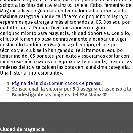
Schott a las filas del FSV Mainz 05. Que el fútbol femenino de
Maguncia haya logrado ascender de forma tan directa a la
máxima categoría puede calificarse de pequeño milagro, y
esperamos que atraiga a más aficionados al 05. Dos equipos
de fútbol en la Primera División suponen un gran
enriquecimiento para Maguncia, ciudad deportiva. Con ello,
el fútbol femenino pasa definitivamente a ocupar un lugar
destacado también en Maguncia; el equipo, el cuerpo
técnico y el club se lo han ganado. Felicitamos al equipo
femenino del 05 por este gran éxito y esperamos contar con
numerosos aficionados en la próxima temporada, cuando las
mujeres del FSV se calcen las botas en la máxima categoría.
Una historia impresionante».
Estás
Página de inicio
Comunicados de prensa
aquí:
Sensacional: la victoria por 5-0 asegura el ascenso a la
Bundesliga de las mujeres del FSV Mainz 05
Zona
de
los
Ciudad de Maguncia
pies