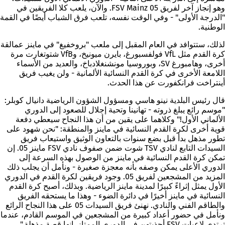
وهو إنجاز آخر لفريق FSV Mainz 05. والآن، يلعب كلا الفريقين في
"الدرجة الأولى" - وفي الوقت نفسه، تلعب فرق الشباب أيضًا في القمة
الوطنية.
لذلك، ستتوافد في العام المقبل إلى ملعب "بروخفيغ" في ماينز عمالقة
كرة القدم مثل VfL فولفسبورغ، بايرن ميونيخ، وVfB شتوتغارت مرة
أخرى، وهامبورغ SV، وبوروسيا مونشنغلادباخ، والعديد من الأسماء
اللامعة الأخرى في كرة القدم النسائية الألمانية - ولن يغيب فريق
أينتراخت فرانكفورت عن هذا الحدث.
قال رئيس البلدية نينو هاسي ومسؤول الشؤون الرياضية دانيال كوبلر:
"موسم رائع يبلغ ذروته - تهانينا وتحية إجلال للصعود إلى الدوري
الألماني الأول!" وكلاهما على يقين من أن هذا النجاح سيعطي دفعة
قوية أخرى لكرة القدم النسائية في ماينز والمنطقة: "نحن شهود على
تطور مذهل بدأ قبل بضع سنوات بالتعاون الوثيق واستيعاب فريق
السيدات التابع لنادي TSV شوت ضمن صفوف نادي FSV ماينز 05. إن
تمكن كرة القدم النسائية في ماينز من الوصول بهذه السرعة إلى
الدوري الأعلى يمكن وصفه بأنه معجزة صغيرة - ونأمل أن يجلب ذلك
المزيد من المشجعين لفريق 05. وجود فريقين لكرة القدم في الدوري
الأول يمثل إثراءً كبيرًا لمدينة ماينز الرياضية. وبذلك، أصبح كرة القدم
النسائية في ماينز أخيرًا في دائرة الضوء - وهذا ما يستحقه الفريق
والطاقم الفني والنادي. نهنئ فريق السيدات 05 على هذا النجاح الرائع
ونأمل في حضور أعداد كبيرة من المشجعين في الموسم القادم، عندما
ترتدي لاعبات FSV أحذيتهن في الدوري الممتاز. إنها قصة مذهلة."