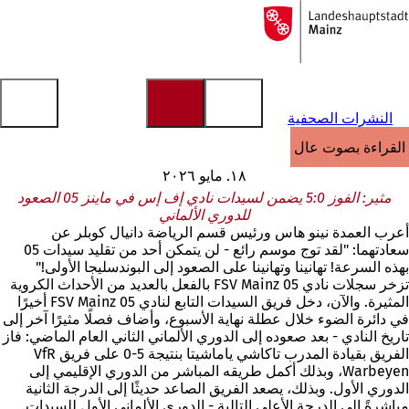
إلى
الصفحة
الانتقال إلى المحتوى
الرئيسية
النشرات الصحفية
القراءة بصوت عالٍ
١٨. مايو ٢٠٢٦
مثير: الفوز 5:0 يضمن لسيدات نادي إف إس في ماينز 05 الصعود
للدوري الألماني
أعرب العمدة نينو هاس ورئيس قسم الرياضة دانيال كوبلر عن
سعادتهما: "لقد توج موسم رائع - لن يتمكن أحد من تقليد سيدات 05
بهذه السرعة! تهانينا وتهانينا على الصعود إلى البوندسليجا الأولى!"
تزخر سجلات نادي FSV Mainz 05 بالفعل بالعديد من الأحداث الكروية
المثيرة. والآن، دخل فريق السيدات التابع لنادي FSV Mainz 05 أخيرًا
في دائرة الضوء خلال عطلة نهاية الأسبوع، وأضاف فصلًا مثيرًا آخر إلى
تاريخ النادي - بعد صعوده إلى الدوري الألماني الثاني العام الماضي: فاز
الفريق بقيادة المدرب تاكاشي ياماشيتا بنتيجة 5-0 على فريق VfR
Warbeyen، وبذلك أكمل طريقه المباشر من الدوري الإقليمي إلى
الدوري الأول. وبذلك، يصعد الفريق الصاعد حديثًا إلى الدرجة الثانية
مباشرةً إلى الدرجة الأعلى التالية - الدوري الألماني الأول للسيدات.