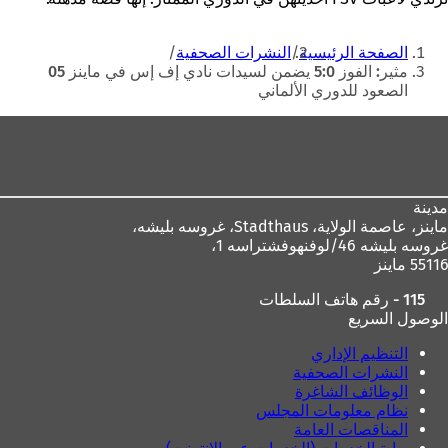
أنت
الصفحة الرئيسية
النشرات الصحفية
هنا
مثير: الفوز 5:0 يضمن لسيدات نادي إف إس في ماينز 05
الصعود للدوري الألماني
منطقة
القدم
مدينة
ماينز، عاصمة الولاية،
Stadthaus، غروسه بليشه،
غروسه بليشه 46/لوفنهوفشتراسه 1،
55116 ماينز
115 - رقم هاتف السلطات
الوصول السريع
التنظيم الإداري
النشرات الصحفية
الوظائف الشاغرة
نظام معلومات المجلس
المناقصات العامة