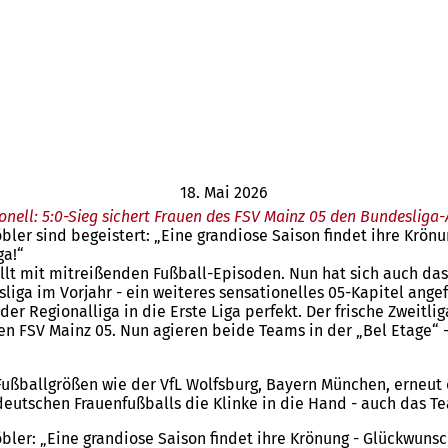
18. Mai 2026
onell: 5:0-Sieg sichert Frauen des FSV Mainz 05 den Bundesliga-
er sind begeistert: „Eine grandiose Saison findet ihre Krön
ga!“
füllt mit mitreißenden Fußball-Episoden. Nun hat sich auch 
liga im Vorjahr - ein weiteres sensationelles 05-Kapitel ange
Regionalliga in die Erste Liga perfekt. Der frische Zweitlig
 den FSV Mainz 05. Nun agieren beide Teams in der „Bel Etage“
ballgrößen wie der VfL Wolfsburg, Bayern München, erneut d
tschen Frauenfußballs die Klinke in die Hand - auch das Tea
er: „Eine grandiose Saison findet ihre Krönung - Glückwunsc