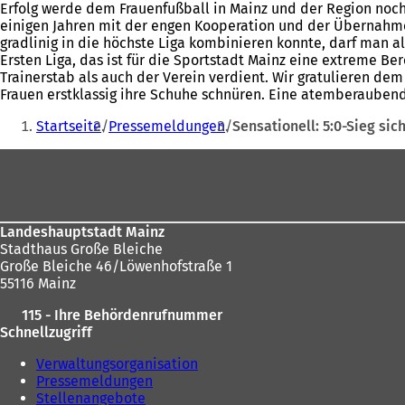
Erfolg werde dem Frauenfußball in Mainz und der Region noch
einigen Jahren mit der engen Kooperation und der Übernahme 
gradlinig in die höchste Liga kombinieren konnte, darf man a
Ersten Liga, das ist für die Sportstadt Mainz eine extreme B
Trainerstab als auch der Verein verdient. Wir gratulieren de
Frauen erstklassig ihre Schuhe schnüren. Eine atembera
Sie
Startseite
Pressemeldungen
Sensationell: 5:0-Sieg si
befinden
Fußbereich
sich
hier:
Landeshauptstadt Mainz
Stadthaus Große Bleiche
Große Bleiche 46/Löwenhofstraße 1
55116 Mainz
115 - Ihre Behördenrufnummer
Schnellzugriff
Verwaltungsorganisation
Pressemeldungen
Stellenangebote