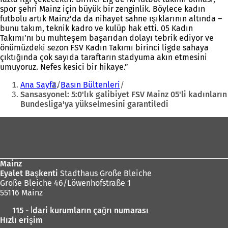
spor şehri Mainz için büyük bir zenginlik. Böylece kadın
futbolu artık Mainz'da da nihayet sahne ışıklarının altında –
bunu takım, teknik kadro ve kulüp hak etti. 05 Kadın
Takımı'nı bu muhteşem başarıdan dolayı tebrik ediyor ve
önümüzdeki sezon FSV Kadın Takımı birinci ligde sahaya
çıktığında çok sayıda taraftarın stadyuma akın etmesini
umuyoruz. Nefes kesici bir hikaye.”
Buradasınız:
Ana Sayfa
Basın Bültenleri
Sansasyonel: 5:0'lık galibiyet FSV Mainz 05'li kadınların
Bundesliga'ya yükselmesini garantiledi
Ayak
bölgesi
Mainz
Eyalet Başkenti
Stadthaus Große Bleiche
Große Bleiche 46/Löwenhofstraße 1
55116 Mainz
115 - İdari kurumların çağrı numarası
Hızlı erişim