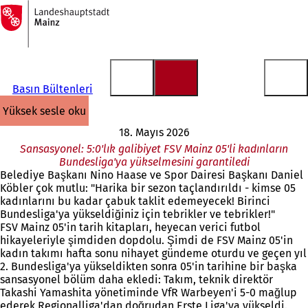
Ana
sayfaya
İçeriğe atla
Basın Bültenleri
yüksek sesle oku
18. Mayıs 2026
Sansasyonel: 5:0'lık galibiyet FSV Mainz 05'li kadınların
Bundesliga'ya yükselmesini garantiledi
Belediye Başkanı Nino Haase ve Spor Dairesi Başkanı Daniel
Köbler çok mutlu: "Harika bir sezon taçlandırıldı - kimse 05
kadınlarını bu kadar çabuk taklit edemeyecek! Birinci
Bundesliga'ya yükseldiğiniz için tebrikler ve tebrikler!"
FSV Mainz 05'in tarih kitapları, heyecan verici futbol
hikayeleriyle şimdiden dopdolu. Şimdi de FSV Mainz 05'in
kadın takımı hafta sonu nihayet gündeme oturdu ve geçen yıl
2. Bundesliga'ya yükseldikten sonra 05'in tarihine bir başka
sansasyonel bölüm daha ekledi: Takım, teknik direktör
Takashi Yamashita yönetiminde VfR Warbeyen'i 5-0 mağlup
ederek Regionalliga'dan doğrudan Erste Liga'ya yükseldi.