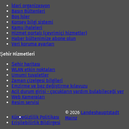
İdari organizasyon
Basın Bültenleri
Boş İşler
Konsey bilgi sistemi
Kamu ihaleleri
Hizmet portalı (çevrimiçi hizmetler)
Haber bültenimize abone olun
Veri koruma ayarları
Şehir Hizmetleri
Şehir haritası
WLAN etkin noktaları
Umumi tuvaletler
Zaman çizelgesi bilgileri
Emzirme ve bez değiştirme kılavuzu
Acil durum girişi - çocukların yardım bulabileceği yer
Web Kameraları
Resim servisi
© 2026
Landeshauptstadt
Künye
Gizlilik Politikası
Mainz
Erişilebilirlik Bildirgesi