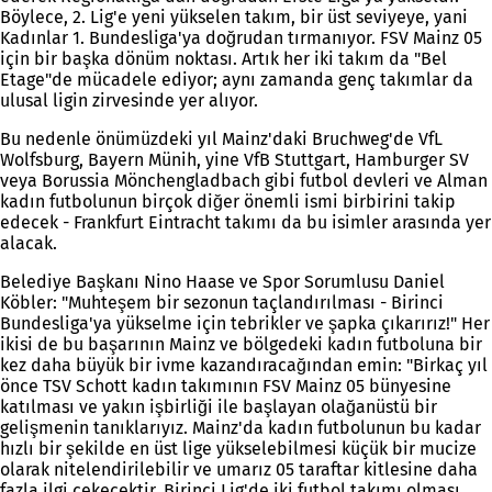
Böylece, 2. Lig'e yeni yükselen takım, bir üst seviyeye, yani
Kadınlar 1. Bundesliga'ya doğrudan tırmanıyor. FSV Mainz 05
için bir başka dönüm noktası. Artık her iki takım da "Bel
Etage"de mücadele ediyor; aynı zamanda genç takımlar da
ulusal ligin zirvesinde yer alıyor.
Bu nedenle önümüzdeki yıl Mainz'daki Bruchweg'de VfL
Wolfsburg, Bayern Münih, yine VfB Stuttgart, Hamburger SV
veya Borussia Mönchengladbach gibi futbol devleri ve Alman
kadın futbolunun birçok diğer önemli ismi birbirini takip
edecek - Frankfurt Eintracht takımı da bu isimler arasında yer
alacak.
Belediye Başkanı Nino Haase ve Spor Sorumlusu Daniel
Köbler: "Muhteşem bir sezonun taçlandırılması - Birinci
Bundesliga'ya yükselme için tebrikler ve şapka çıkarırız!" Her
ikisi de bu başarının Mainz ve bölgedeki kadın futboluna bir
kez daha büyük bir ivme kazandıracağından emin: "Birkaç yıl
önce TSV Schott kadın takımının FSV Mainz 05 bünyesine
katılması ve yakın işbirliği ile başlayan olağanüstü bir
gelişmenin tanıklarıyız. Mainz'da kadın futbolunun bu kadar
hızlı bir şekilde en üst lige yükselebilmesi küçük bir mucize
olarak nitelendirilebilir ve umarız 05 taraftar kitlesine daha
fazla ilgi çekecektir. Birinci Lig'de iki futbol takımı olması,