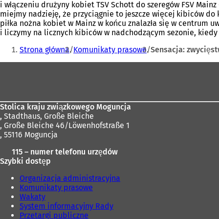
i włączeniu drużyny kobiet TSV Schott do szeregów FSV Mainz
miejmy nadzieję, że przyciągnie to jeszcze więcej kibiców do
piłka nożna kobiet w Mainz w końcu znalazła się w centrum uwa
i liczymy na licznych kibiców w nadchodzącym sezonie, kied
Jesteś
Strona główna
Komunikaty prasowe
Sensacja: zwycięs
tutaj:
Obszar
stóp
Stolica kraju związkowego Moguncja
,
Stadthaus, Große Bleiche
, Große Bleiche 46/Löwenhofstraße 1
, 55116 Moguncja
115 – numer telefonu urzędów
Szybki dostęp
Organizacja administracyjna
Komunikaty prasowe
Wakaty
System informacyjny Rady
Przetargi publiczne