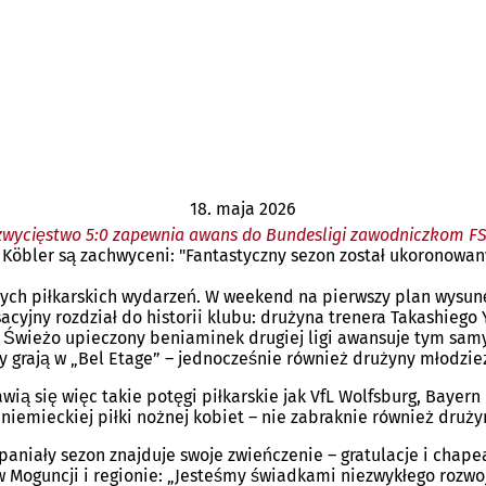
18. maja 2026
zwycięstwo 5:0 zapewnia awans do Bundesligi zawodniczkom F
Köbler są zachwyceni: "Fantastyczny sezon został ukoronowany
cych piłkarskich wydarzeń. W weekend na pierwszy plan wysunę
sacyjny rozdział do historii klubu: drużyna trenera Takashieg
i. Świeżo upieczony beniaminek drugiej ligi awansuje tym sam
y grają w „Bel Etage” – jednocześnie również drużyny młodzie
ą się więc takie potęgi piłkarskie jak VfL Wolfsburg, Bayer
emieckiej piłki nożnej kobiet – nie zabraknie również drużyn
paniały sezon znajduje swoje zwieńczenie – gratulacje i chape
Moguncji i regionie: „Jesteśmy świadkami niezwykłego rozwoju,