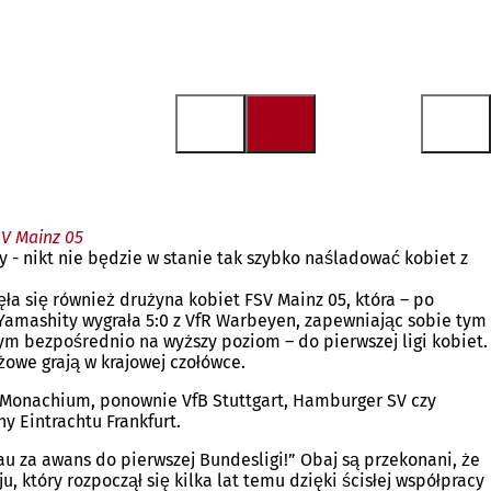
SV Mainz 05
 - nikt nie będzie w stanie tak szybko naśladować kobiet z
ła się również drużyna kobiet FSV Mainz 05, która – po
o Yamashity wygrała 5:0 z VfR Warbeyen, zapewniając sobie tym
ym bezpośrednio na wyższy poziom – do pierwszej ligi kobiet.
żowe grają w krajowej czołówce.
n Monachium, ponownie VfB Stuttgart, Hamburger SV czy
y Eintrachtu Frankfurt.
au za awans do pierwszej Bundesligi!” Obaj są przekonani, że
 który rozpoczął się kilka lat temu dzięki ścisłej współpracy