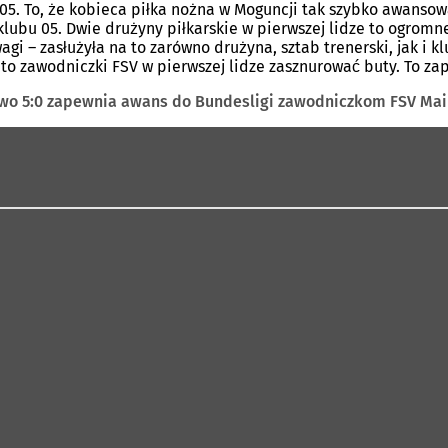
 05. To, że kobieca piłka nożna w Moguncji tak szybko awanso
 klubu 05. Dwie drużyny piłkarskie w pierwszej lidze to ogro
gi – zasłużyła na to zarówno drużyna, sztab trenerski, jak i 
y to zawodniczki FSV w pierwszej lidze zasznurować buty. To
two 5:0 zapewnia awans do Bundesligi zawodniczkom FSV Mai