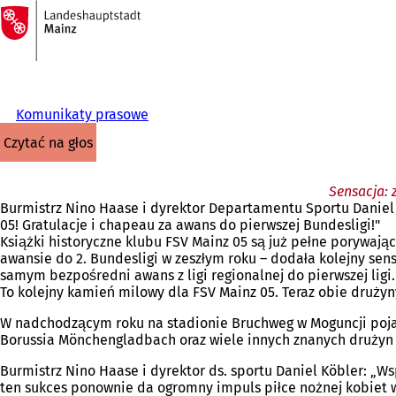
Do
strony
Przejdź do treści
głównej
Komunikaty prasowe
czytać na głos
Sensacja: 
Burmistrz Nino Haase i dyrektor Departamentu Sportu Daniel 
05! Gratulacje i chapeau za awans do pierwszej Bundesligi!"
Książki historyczne klubu FSV Mainz 05 są już pełne porywają
awansie do 2. Bundesligi w zeszłym roku – dodała kolejny sen
samym bezpośredni awans z ligi regionalnej do pierwszej lig
To kolejny kamień milowy dla FSV Mainz 05. Teraz obie drużyn
W nadchodzącym roku na stadionie Bruchweg w Moguncji pojawi
Borussia Mönchengladbach oraz wiele innych znanych drużyn ni
Burmistrz Nino Haase i dyrektor ds. sportu Daniel Köbler: „Ws
ten sukces ponownie da ogromny impuls piłce nożnej kobiet w 