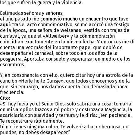
los que sufren la guerra y la violencia.
Estimadas señoras y señores,
el año pasado me
conmovió mucho
un
encuentro que
tuve
aquí
: tras el acto conmemorativo, se me acercó una testigo
de la época, una señora de Weisenau, vestida con trajes de
carnaval, ya que el «Altweiber» y la conmemoración
coincidían exactamente en la misma fecha. Y entonces me di
cuenta una vez más del importante papel que debió de
desempeñar el carnaval, sobre todo en los años de la
posguerra. Aportaba consuelo y esperanza, en medio de los
escombros.
Y, en consonancia con ello, quiero citar hoy una estrofa de la
canción «Heile heile Gänsje», que todos conocemos y de la
que, sin embargo, nos damos cuenta con demasiada poca
frecuencia:
Cito:
«Si hoy fuera yo el Señor Dios, solo sabría una cosa: tomaría
en mis amplios brazos a mi pobre y destrozada Maguncia, la
acariciaría con suavidad y ternura y le diría: „Ten paciencia.
Te reconstruiré rápidamente,
tú no tienes ninguna culpa. Te volveré a hacer hermosa, no
puedes, no debes desaparecer.“