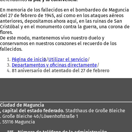
En memoria de los fallecidos en el bombardeo de Maguncia
del 27 de febrero de 1945, así como en los ataques aéreos
anteriores, depositamos ahora aquí, en las ruinas de San
Cristóbal y en el monumento contra la guerra, una corona de
flores.
De este modo, mantenemos vivo nuestro duelo y
conservamos en nuestros corazones el recuerdo de los
fallecidos.
Estás
Página de inicio
Utilizar el servicio
aquí:
Departamentos y oficinas directamente
81 aniversario del atentado del 27 de febrero
Zona
de
los
Ciudad de Maguncia
pies
, capital del estado federado.
Stadthaus de Große Bleiche
. Große Bleiche 46/Löwenhofstraße 1
. 55116 Maguncia