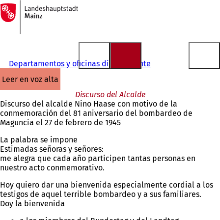
A
la
Saltar al contenido
página
de
inicio
Departamentos y oficinas directamente
leer en voz alta
Discurso del Alcalde
Discurso del alcalde Nino Haase con motivo de la
conmemoración del 81 aniversario del bombardeo de
Maguncia el 27 de febrero de 1945
La palabra se impone
Estimadas señoras y señores:
me alegra que cada año participen tantas personas en
nuestro acto conmemorativo.
Hoy quiero dar una bienvenida especialmente cordial a los
testigos de aquel terrible bombardeo y a sus familiares.
Doy la bienvenida