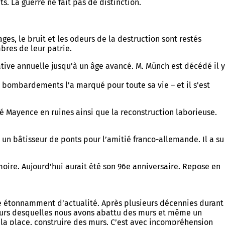
. La guerre ne fait pas de distinction.
es, le bruit et les odeurs de la destruction sont restés
res de leur patrie.
ive annuelle jusqu'à un âge avancé. M. Münch est décédé il y
es bombardements l'a marqué pour toute sa vie – et il s'est
é Mayence en ruines ainsi que la reconstruction laborieuse.
 un bâtisseur de ponts pour l’amitié franco-allemande. Il a su
ire. Aujourd’hui aurait été son 96e anniversaire. Repose en
ble étonnamment d’actualité. Après plusieurs décennies durant
cours desquelles nous avons abattu des murs et même un
 la place, construire des murs. C’est avec incompréhension