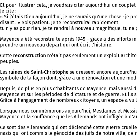
Et pour illustrer cela, je voudrais citer aujourd’hui un coup
Je cite :
« Si j’étais Dieu aujourd’hui, je ne saurais qu’une chose : je
disant : « Sois patient. Je te reconstruirai rapidement,
tu n’y es pour rien. Je te rendrai à nouveau magnifique, tu ne
Mayence a été reconstruite après 1945 – grâce à des efforts 
prendre un nouveau départ qui ont écrit l’histoire.
Cette
reconstruction
n’était pas seulement un exploit architec
peuples.
Les
ruines de Saint-Christophe
se dressent encore aujourd’hu
symbole de la façon dont, grâce à une rénovation et une mode
Depuis, de plus en plus d’habitants de Mayence, mais aussi de
Mayence et sur les périodes de dictature et de guerre. Et i
Grâce à l’engagement de nombreux citoyens, un espace a vu le j
Lorsque nous commémorons aujourd’hui, Mesdames et Messieur
Mayence et la souffrance que les Allemands ont infligée à d’a
Ce sont des Allemands qui ont déclenché cette guerre cruelle
nazis qui ont commis le génocide des Juifs de notre ville, de 