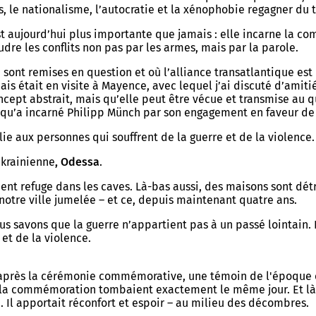
 le nationalisme, l’autocratie et la xénophobie regagner du t
 aujourd’hui plus importante que jamais : elle incarne la com
dre les conflits non pas par les armes, mais par la parole.
é sont remises en question et où l’alliance transatlantique est
 était en visite à Mayence, avec lequel j’ai discuté d’amitié
pt abstrait, mais qu’elle peut être vécue et transmise au qu
e qu’a incarné Philipp Münch par son engagement en faveur de
e aux personnes qui souffrent de la guerre et de la violence.
krainienne
, Odessa
.
chent refuge dans les caves. Là-bas aussi, des maisons sont dét
à notre ville jumelée – et ce, depuis maintenant quatre ans.
avons que la guerre n’appartient pas à un passé lointain. El
 et de la violence.
après la cérémonie commémorative, une témoin de l'époque e
et la commémoration tombaient exactement le même jour. Et là,
. Il apportait réconfort et espoir – au milieu des décombres.