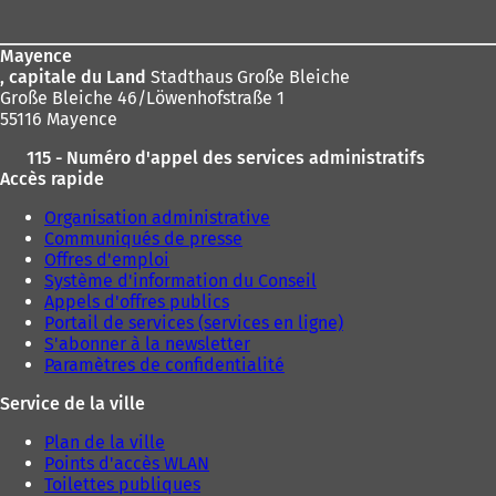
de
:
page
Mayence
, capitale du Land
Stadthaus Große Bleiche
Große Bleiche 46/Löwenhofstraße 1
55116 Mayence
115 - Numéro d'appel des services administratifs
Accès rapide
Organisation administrative
Communiqués de presse
Offres d'emploi
Système d'information du Conseil
Appels d'offres publics
Portail de services (services en ligne)
S'abonner à la newsletter
Paramètres de confidentialité
Service de la ville
Plan de la ville
Points d'accès WLAN
Toilettes publiques