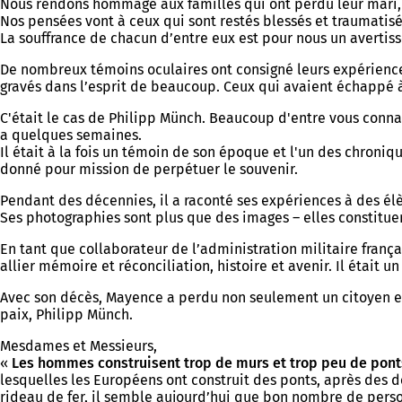
Nous rendons hommage aux familles qui ont perdu leur mari, le
Nos pensées vont à ceux qui sont restés blessés et traumatisé
La souffrance de chacun d’entre eux est pour nous un avertis
De nombreux témoins oculaires ont consigné leurs expériences 
gravés dans l’esprit de beaucoup. Ceux qui avaient échappé 
C'était le cas de Philipp Münch. Beaucoup d'entre vous conna
a quelques semaines.
Il était à la fois un témoin de son époque et l'un des chroniq
donné pour mission de perpétuer le souvenir.
Pendant des décennies, il a raconté ses expériences à des élè
Ses photographies sont plus que des images – elles constituen
En tant que collaborateur de l’administration militaire frança
allier mémoire et réconciliation, histoire et avenir. Il étai
Avec son décès, Mayence a perdu non seulement un citoyen es
paix, Philipp Münch.
Mesdames et Messieurs,
«
Les hommes construisent trop de murs et trop peu de pont
lesquelles les Européens ont construit des ponts, après des
rideau de fer, il semble aujourd’hui que bon nombre de perso