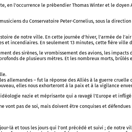
ante, en l'occurrence le prébendier Thomas Winter et le doyen
 musiciens du Conservatoire Peter-Cornelius, sous la directio
histoire de notre ville. En cette journée d’hiver, l’armée de l’a
 et incendiaires. En seulement 13 minutes, cette fière ville d
ement des sirènes, le vrombissement des avions, les impacts d
fonds de plusieurs mètres. Et les nombreux morts, brûlés en p
lle.
 allemandes – fut la réponse des Alliés à la guerre cruelle
nouveau, elles nous exhorteront à la paix et à la vigilance env
 idéologie nazie et méprisante qui a ravagé l’Europe et infligé
n ne vont pas de soi, mais doivent être conquises et défendues
-là et tous les jours qui l’ont précédé et suivi ; de notre vil