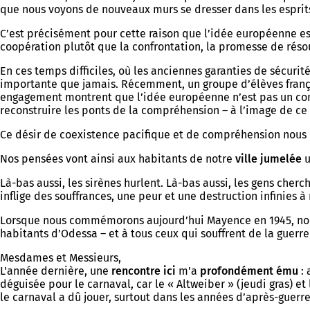
que nous voyons de nouveaux murs se dresser dans les esprits,
C’est précisément pour cette raison que l’idée européenne est
coopération plutôt que la confrontation, la promesse de résou
En ces temps difficiles, où les anciennes garanties de sécurit
importante que jamais. Récemment, un groupe d’élèves français
engagement montrent que l’idée européenne n’est pas un conce
reconstruire les ponts de la compréhension – à l’image de c
Ce désir de coexistence pacifique et de compréhension nous li
Nos pensées vont ainsi aux habitants de notre
ville jumelée
u
Là-bas aussi, les sirènes hurlent. Là-bas aussi, les gens cher
inflige des souffrances, une peur et une destruction infinies 
Lorsque nous commémorons aujourd’hui Mayence en 1945, nous s
habitants d’Odessa – et à tous ceux qui souffrent de la guerre
Mesdames et Messieurs,
L'année dernière, une
rencontre ici
m'a
profondément ému
: 
déguisée pour le carnaval, car le « Altweiber » (jeudi gras) 
le carnaval a dû jouer, surtout dans les années d’après-guerre