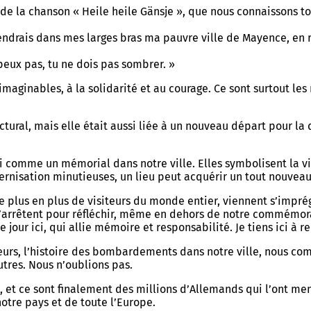
let de la chanson « Heile heile Gänsje », que nous connaissons
 prendrais dans mes larges bras ma pauvre ville de Mayence, en
 peux pas, tu ne dois pas sombrer. »
inimaginables, à la solidarité et au courage. Ce sont surtout
tural, mais elle était aussi liée à un nouveau départ pour la 
i comme un mémorial dans notre ville. Elles symbolisent la v
rnisation minutieuses, un lieu peut acquérir un tout nouveau
 plus en plus de visiteurs du monde entier, viennent s’imprégn
ls s’arrêtent pour réfléchir, même en dehors de notre commém
our ici, qui allie mémoire et responsabilité. Je tiens ici à re
s, l’histoire des bombardements dans notre ville, nous com
utres. Nous n’oublions pas.
, et ce sont finalement des millions d’Allemands qui l’ont me
notre pays et de toute l’Europe.