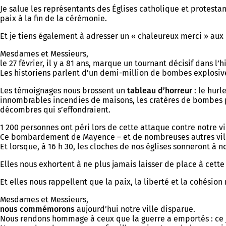
Je salue les représentants des Églises catholique et protest
paix à la fin de la cérémonie.
Et je tiens également à adresser un « chaleureux merci » aux
Mesdames et Messieurs,
le 27 février, il y a 81 ans, marque un tournant décisif dans l’
Les historiens parlent d’un demi-million de bombes explosives
Les témoignages nous brossent un
tableau d’horreur
: le hurl
innombrables incendies de maisons, les cratères de bombes pro
décombres qui s’effondraient.
1 200 personnes ont péri lors de cette attaque contre notre vi
Ce bombardement de Mayence – et de nombreuses autres villes
Et lorsque, à 16 h 30, les cloches de nos églises sonneront à 
Elles nous exhortent à ne plus jamais laisser de place à cette
Et elles nous rappellent que la paix, la liberté et la cohésio
Mesdames et Messieurs,
nous commémorons
aujourd’hui notre ville disparue.
Nous rendons hommage à ceux que la guerre a emportés : ce jour