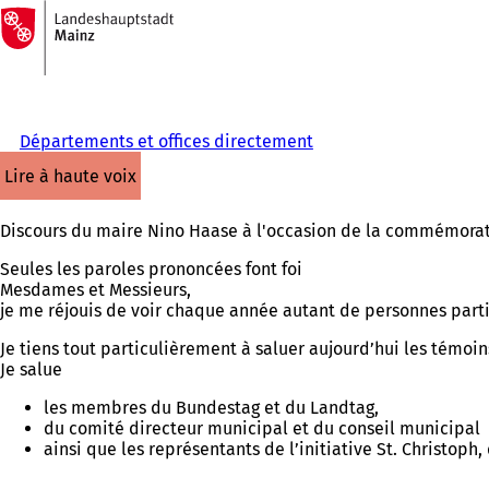
Vers
la
Accéder au contenu
page
d'accueil
Départements et offices directement
lire à haute voix
Discours du maire Nino Haase à l'occasion de la commémora
Seules les paroles prononcées font foi
Mesdames et Messieurs,
je me réjouis de voir chaque année autant de personnes par
Je tiens tout particulièrement à saluer aujourd’hui les témo
Je salue
les membres du Bundestag et du Landtag,
du comité directeur municipal et du conseil municipal
ainsi que les représentants de l’initiative St. Christo