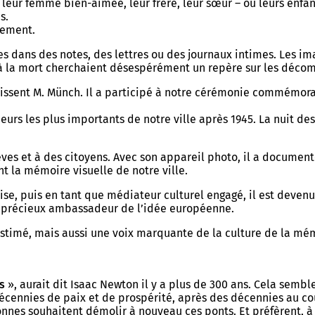
ur femme bien-aimée, leur frère, leur sœur – ou leurs enfants
s.
sement.
dans des notes, des lettres ou des journaux intimes. Les imag
à la mort cherchaient désespérément un repère sur les décomb
issent M. Münch. Il a participé à notre cérémonie commémorat
ueurs les plus importants de notre ville après 1945. La nuit d
ves et à des citoyens. Avec son appareil photo, il a document
t la mémoire visuelle de notre ville.
ise, puis en tant que médiateur culturel engagé, il est devenu
t un précieux ambassadeur de l’idée européenne.
timé, mais aussi une voix marquante de la culture de la mémo
s
», aurait dit Isaac Newton il y a plus de 300 ans. Cela sem
 décennies de paix et de prospérité, après des décennies au 
nnes souhaitent démolir à nouveau ces ponts. Et préfèrent, à