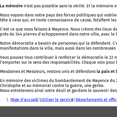
La mémoire
n’est pas possible sans la vérité. Et la mémoire e
Nous voyons dans notre pays des forces politiques qui oublien
tête à ceux qui, en toute connaissance de cause, falsifient les 
C’est ce que nous faisons à Mayence. Nous créons des lieux d
près de 344 pierres d’achoppement dans notre ville, avec le
Notre démocratie a besoin de personnes qui la défendent. C’e
manifestations dans la ville, mais aussi dans les nombreuses d
Vous pouvez tous contribuer à renforcer la démocratie le 22 m
l’emporter sur le sens des responsabilités. Chaque voix pour l
Mesdames et Messieurs, restons unis et
défendons
la paix et 
En mémoire des victimes du bombardement de Mayence du 27 fé
Christophe et au mémorial contre la guerre, une gerbe.
Nous entretenons ainsi notre deuil et gardons le souvenir de
Vous
Page d'accueil
Utiliser le service
Départements et offi
êtes
Pied
ici