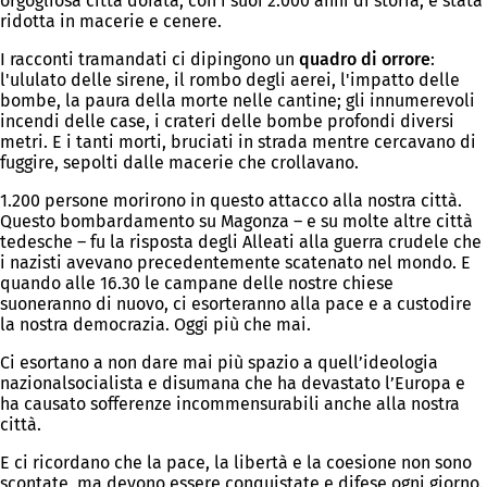
orgogliosa città dorata, con i suoi 2.000 anni di storia, è stata
ridotta in macerie e cenere.
I racconti tramandati ci dipingono un
quadro di orrore
:
l'ululato delle sirene, il rombo degli aerei, l'impatto delle
bombe, la paura della morte nelle cantine; gli innumerevoli
incendi delle case, i crateri delle bombe profondi diversi
metri. E i tanti morti, bruciati in strada mentre cercavano di
fuggire, sepolti dalle macerie che crollavano.
1.200 persone morirono in questo attacco alla nostra città.
Questo bombardamento su Magonza – e su molte altre città
tedesche – fu la risposta degli Alleati alla guerra crudele che
i nazisti avevano precedentemente scatenato nel mondo. E
quando alle 16.30 le campane delle nostre chiese
suoneranno di nuovo, ci esorteranno alla pace e a custodire
la nostra democrazia. Oggi più che mai.
Ci esortano a non dare mai più spazio a quell’ideologia
nazionalsocialista e disumana che ha devastato l’Europa e
ha causato sofferenze incommensurabili anche alla nostra
città.
E ci ricordano che la pace, la libertà e la coesione non sono
scontate, ma devono essere conquistate e difese ogni giorno.