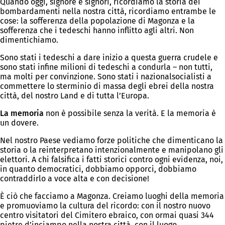
Quando oggi, signore e signori, ricordiamo la storia dei
bombardamenti nella nostra città, ricordiamo entrambe le
cose: la sofferenza della popolazione di Magonza e la
sofferenza che i tedeschi hanno inflitto agli altri. Non
dimentichiamo.
Sono stati i tedeschi a dare inizio a questa guerra crudele e
sono stati infine milioni di tedeschi a condurla – non tutti,
ma molti per convinzione. Sono stati i nazionalsocialisti a
commettere lo sterminio di massa degli ebrei della nostra
città, del nostro Land e di tutta l’Europa.
La memoria
non è possibile senza la verità. E la memoria è
un dovere.
Nel nostro Paese vediamo forze politiche che dimenticano la
storia o la reinterpretano intenzionalmente e manipolano gli
elettori. A chi falsifica i fatti storici contro ogni evidenza, noi,
in quanto democratici, dobbiamo opporci, dobbiamo
contraddirlo a voce alta e con decisione!
È ciò che facciamo a Magonza. Creiamo luoghi della memoria
e promuoviamo la cultura del ricordo: con il nostro nuovo
centro visitatori del Cimitero ebraico, con ormai quasi 344
pietre d’inciampo nella nostra città, con il luogo