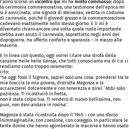
l’anno scorso un
incontro qui
mi ha
molto commosso
: dopo
la cerimonia commemorativa, una testimone dell’epoca mi
si è avvicinata, una signora di Weisenau, vestita in costume
di carnevale, poiché il giovedì grasso e la commemorazione
cadevano esattamente nello stesso giorno. E lì mi è
diventato chiaro ancora una volta quale ruolo importante
debba aver avuto il Carnevale, soprattutto negli anni del
dopoguerra. Ha offerto conforto e speranza – in mezzo alle
macerie.
E in linea con questo, oggi vorrei citare una strofa della
canzone Heile heile Gänsje, che tutti conosciamo ma di cui ci
rendiamo conto troppo raramente:
cito:
"Se oggi fossi il Signore, saprei solo una cosa: prenderei tra le
mie braccia la mia povera, distrutta Magonza e la
accarezzerei dolcemente e con tenerezza e direi: ‘Abbi solo
pazienza. Ti ricostruirò in fretta,
non è stata colpa tua. Ti renderò di nuovo bellissima, non
puoi, non devi andare in rovina.’
Magonza è stata ricostruita dopo il 1945 – con uno sforzo
inimmaginabile, con coesione, con coraggio. In particolare le
tante donne che hanno sgomberato le macerie e hanno osato