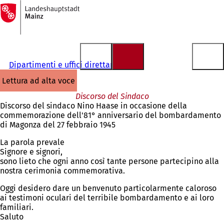
Alla
pagina
Vai al contenuto
iniziale
Dipartimenti e uffici direttamente
lettura ad alta voce
Discorso del Sindaco
Discorso del sindaco Nino Haase in occasione della
commemorazione dell'81° anniversario del bombardamento
di Magonza del 27 febbraio 1945
La parola prevale
Signore e signori,
sono lieto che ogni anno così tante persone partecipino alla
nostra cerimonia commemorativa.
Oggi desidero dare un benvenuto particolarmente caloroso
ai testimoni oculari del terribile bombardamento e ai loro
familiari.
Saluto