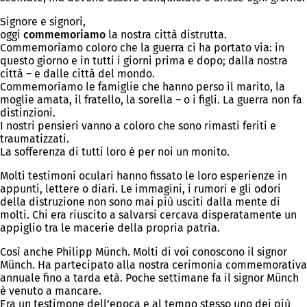
Signore e signori,
oggi
commemoriamo
la nostra città distrutta.
Commemoriamo coloro che la guerra ci ha portato via: in
questo giorno e in tutti i giorni prima e dopo; dalla nostra
città – e dalle città del mondo.
Commemoriamo le famiglie che hanno perso il marito, la
moglie amata, il fratello, la sorella – o i figli. La guerra non fa
distinzioni.
I nostri pensieri vanno a coloro che sono rimasti feriti e
traumatizzati.
La sofferenza di tutti loro è per noi un monito.
Molti testimoni oculari hanno fissato le loro esperienze in
appunti, lettere o diari. Le immagini, i rumori e gli odori
della distruzione non sono mai più usciti dalla mente di
molti. Chi era riuscito a salvarsi cercava disperatamente un
appiglio tra le macerie della propria patria.
Così anche Philipp Münch. Molti di voi conoscono il signor
Münch. Ha partecipato alla nostra cerimonia commemorativa
annuale fino a tarda età. Poche settimane fa il signor Münch
è venuto a mancare.
Era un testimone dell’epoca e al tempo stesso uno dei più