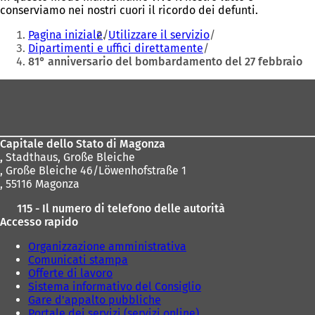
conserviamo nei nostri cuori il ricordo dei defunti.
Siete
Pagina iniziale
Utilizzare il servizio
qui:
Dipartimenti e uffici direttamente
81° anniversario del bombardamento del 27 febbraio
Area
dei
piedi
Capitale dello Stato di Magonza
,
Stadthaus, Große Bleiche
, Große Bleiche 46/Löwenhofstraße 1
, 55116 Magonza
115 - Il numero di telefono delle autorità
Accesso rapido
Organizzazione amministrativa
Comunicati stampa
Offerte di lavoro
Sistema informativo del Consiglio
Gare d'appalto pubbliche
Portale dei servizi (servizi online)