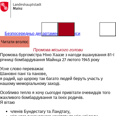
На
головну
Перейти до змісту
сторінку
Безпосередньо департаменти та офіси
читати вголос
Промова міського голови
Промова бургомістра Ніно Хаазе з нагоди вшанування 81-ї
річниці бомбардування Майнца 27 лютого 1945 року
Усне слово переважає
Шановні пані та панове,
я радий, що щороку так багато людей беруть участь у
нашому меморіальному заході.
Особливо тепло я хочу сьогодні привітати очевидців того
жахливого бомбардування та їхніх родичів.
Я вітаю
членів Бундестагу та Ландтагу,