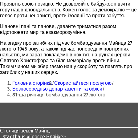
Проявіть свою позицію. Не дозволяйте байдужості взяти
гору над відповідальністю. Кожен голос за демократію — це
голос проти ненависті, проти ізоляції та проти забуття.
Шановні пані та панове, давайте триматися разом і
відстоювати
мир та взаєморозуміння
.
На згадку про загиблих під час бомбардування Майнца 27
лютого 1945 року, а також під час попередніх повітряних
нальотів, ми зараз покладемо вінок тут, на руїнах церкви
Святого Христофора та біля меморіалу проти війни.
Таким чином ми зберігаємо нашу скорботу та пам’ять про
загиблих у наших серцях.
Ти
Головна сторінка
Скористайтеся послугою
тут:
Безпосередньо департаменти та офіси
81-ша річниця бомбардування 27 лютого
Зона
для
ніг
Столиця землі Майнц
,
Stadthaus «Гроссе Бляйхе»