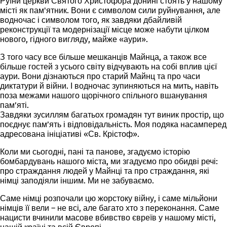
Руїни церкви Святого Христофора
донині стоять у нашому
місті як пам'ятник. Вони є символом сили руйнування, але
водночас і символом того, як завдяки дбайливій
реконструкції та модернізації місце може набути цілком
нового, гідного вигляду, майже «аури».
З того часу все більше мешканців Майнца, а також все
більше гостей з усього світу відчувають на собі вплив цієї
аури. Вони дізнаються про старий Майнц та про часи
диктатури й війни. І водночас зупиняються на мить, навіть
поза межами нашого щорічного спільного вшанування
пам’яті.
Завдяки зусиллям багатьох громадян тут виник простір, що
поєднує пам’ять і відповідальність. Моя подяка насамперед
адресована ініціативі «Св. Крістоф».
Коли ми сьогодні, пані та панове, згадуємо історію
бомбардувань нашого міста, ми згадуємо про обидві речі:
про страждання людей у Майнці та про страждання, які
німці заподіяли іншим. Ми не забуваємо.
Саме німці розпочали цю жорстоку війну, і саме мільйони
німців її вели – не всі, але багато хто з переконання. Саме
нацисти вчинили масове вбивство євреїв у нашому місті,