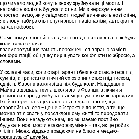
що чимало людей хочуть знову зруйнувати ці мости. І
натомість воліють будувати стіни. Ми з нерозумінням
спостерігаємо, як у свідомості людей виникають нові стіни,
як знову набирають популярності націоналізм, автократія
та ксенофобія.
Саме тому європейська ідея сьогодні важливіша, ніж будь-
коли: вона означає
взаєморозуміння замість ворожнечі, співпрацю замість
конфронтації, обіцянку вирішувати конфлікти не зброєю, а
словами.
У складні часи, коли старі гарантії безпеки ставляться під
сумнів, а трансатлантичний союз опиняється під тиском,
єдність Європи важливіша ніж будь-коли. Нещодавно
Майнц відвідала група школярів із Франції, з якими я
розмовляв про дружбу та взаєморозуміння між народами.
Їхній інтерес та зацікавленість свідчать про те, що
європейська ідея – це не абстрактне поняття, а те, що
можна втілювати у повсякденному житті та передавати
іншим. Вони нагадують нам, що ми маємо постійно
будувати нові мости взаєморозуміння – так, як це робив
Філіпп Мюнх, віддано працюючи на благо німецько-
французької дружби.