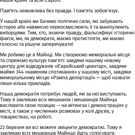
нашій країні та всій Європі.
Пам'ять
неможлива без правди. І пам'ять зобов'язує.
У нашій країні ми бачимо політичні сили, які забувають
історію або навмисно переосмислюють її та маніпулюють
виборцями. Тим, хто, знаючи правду, фальсифікує історичні
факти, ми, як демократи, маємо протистояти, ми маємо
голосно та рішуче заперечувати!
Ми робимо це в Майнці. Ми створюємо меморіальні місця
та сприяємо культурі пам’яті: завдяки нашому новому
центру для відвідувачів «Єврейський цвинтар», завдяки
майже 344 «каменям спотикання» у нашому місті, завдяки
меморіальному місцю «Рампа депортації» — щоб назвати
лише кілька прикладів.
Наша демократія потребує людей, які за неї виступають.
Тому я закликаю всіх мешканок і мешканців Майнца
висловити свою позицію — на мітингах і демонстраціях у
місті, а також у численних розмовах у колі друзів, у
товариствах, на роботі.
22 березня ви всі можете зміцнити демократію. Тому я
закликаю всіх мешканців Майнца:
йдіть голосувати
.