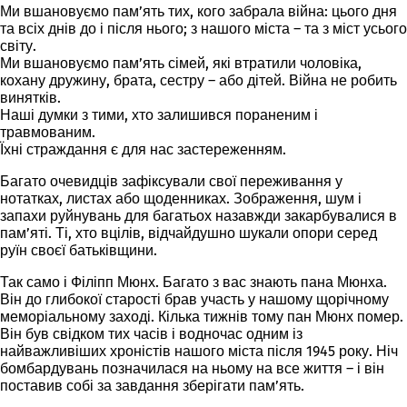
Ми вшановуємо пам’ять тих, кого забрала війна: цього дня
та всіх днів до і після нього; з нашого міста – та з міст усього
світу.
Ми вшановуємо пам’ять сімей, які втратили чоловіка,
кохану дружину, брата, сестру – або дітей. Війна не робить
винятків.
Наші думки з тими, хто залишився пораненим і
травмованим.
Їхні страждання є для нас застереженням.
Багато очевидців зафіксували свої переживання у
нотатках, листах або щоденниках. Зображення, шум і
запахи руйнувань для багатьох назавжди закарбувалися в
пам’яті. Ті, хто вцілів, відчайдушно шукали опори серед
руїн своєї батьківщини.
Так само і Філіпп Мюнх. Багато з вас знають пана Мюнха.
Він до глибокої старості брав участь у нашому щорічному
меморіальному заході. Кілька тижнів тому пан Мюнх помер.
Він був свідком тих часів і водночас одним із
найважливіших хроністів нашого міста після 1945 року. Ніч
бомбардувань позначилася на ньому на все життя – і він
поставив собі за завдання зберігати пам’ять.