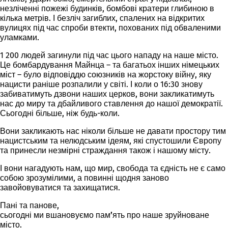
незліченні пожежі будинків, бомбові кратери глибиною в
кілька метрів. І безліч загиблих, спалених на відкритих
вулицях під час спроби втекти, похованих під обваленими
уламками.
1 200 людей загинули під час цього нападу на наше місто.
Це бомбардування Майнца – та багатьох інших німецьких
міст – було відповіддю союзників на жорстоку війну, яку
нацисти раніше розпалили у світі. І коли о 16:30 знову
забиватимуть дзвони наших церков, вони закликатимуть
нас до миру та дбайливого ставлення до нашої демократії.
Сьогодні більше, ніж будь-коли.
Вони закликають нас ніколи більше не давати простору тим
нацистським та нелюдським ідеям, які спустошили Європу
та принесли незмірні страждання також і нашому місту.
І вони нагадують нам, що мир, свобода та єдність не є само
собою зрозумілими, а повинні щодня заново
завойовуватися та захищатися.
Пані та панове,
сьогодні
ми вшановуємо пам’ять
про наше зруйноване
місто.