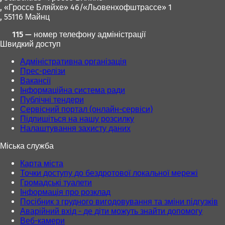
, «Гроссе Бляйхе» 46/«Льовенхофштрассе» 1
, 55116 Майнц
115 — номер телефону адміністрації
Швидкий доступ
Адміністративна організація
Прес-релізи
Вакансії
Інформаційна система ради
Публічні тендери
Сервісний портал (онлайн-сервіси)
Підпишіться на нашу розсилку
Налаштування захисту даних
Міська служба
Карта міста
Точки доступу до бездротової локальної мережі
Громадські туалети
Інформація про розклад
Посібник з грудного вигодовування та зміни підгузків
Аварійний вхід - де діти можуть знайти допомогу
Веб-камери