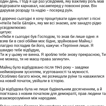
один день. І тоді я ще раз усвідомив, яку важливу роль мав
відігравати карнавал, насамперед у повоєнні роки. Він
дарував розраду та надію – посеред руїн.
І доречно сьогодні я хочу процитувати один куплет з пісні
«Heile heile Gänsje», яку ми всі знаємо, але занадто рідко
усвідомлюємо:
цитую:
«Якби я сьогодні був Господом, то знав би лише одне: я
взяв би в свої обійми моє бідне, зруйноване Майнц і
лагідно погладив би його, кажучи: «Терпіння лише. Я
швидко тебе відбудую,
Ти ж у цьому не винна. Я зроблю тебе знову прекрасною, Ти
не можеш, ти не маєш права загинути».
Майнц було відбудовано після 1945 року – завдяки
неймовірним зусиллям, згуртованості та мужності.
Особливо багато жінок, які розчищали руїни та наважилися
на новий початок, увійшли в історію.
Ця
відбудова
була не лише будівельним досягненням, а й
пов’язана з новим початком для демократії, прав людини та
взаєморозуміння між народами.