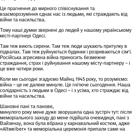
Це прагнення до мирного співіснування та
взаєморозуміння єднає нас із людьми, які страждають від
війни та насильства.
Тому наші думки звернені до людей у нашому українському
місті-партнері Одесі
.
Там теж виють сирени. Там теж люди шукають притулку в
підвалах. Там теж руйнуються будинки і розриваються сім’ї.
Російська агресивна війна приносить безмежне
страждання, страх і руйнування нашому місту-партнеру – і
це вже чотири роки.
Коли ми сьогодні згадуємо Майнц 1945 року, то розуміємо:
війна – це не далеке минуле. Це гнітюче сьогодення. Наша
солідарність з людьми в Одесі – і з усіма, хто страждає від
війни та насильства.
Шановні пані та панове,
минулого року мене
дуже зворушила
одна
зустріч тут
: після
меморіального заходу до мене підійшла очевидиця, пані з
Вайзенау, вона була вбрана у карнавальний костюм, адже
«Altweiber» та меморіальна церемонія припали саме на