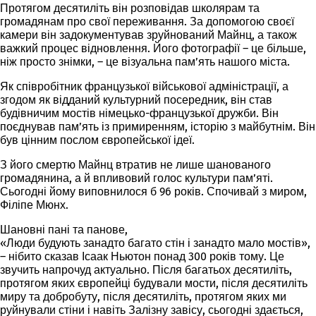
Протягом десятиліть він розповідав школярам та
громадянам про свої переживання. За допомогою своєї
камери він задокументував зруйнований Майнц, а також
важкий процес відновлення. Його фотографії – це більше,
ніж просто знімки, – це візуальна пам’ять нашого міста.
Як співробітник французької військової адміністрації, а
згодом як відданий культурний посередник, він став
будівничим мостів німецько-французької дружби. Він
поєднував пам’ять із примиренням, історію з майбутнім. Він
був цінним послом європейської ідеї.
З його смертю Майнц втратив не лише шанованого
громадянина, а й впливовий голос культури пам’яті.
Сьогодні йому виповнилося б 96 років. Спочивай з миром,
Філіпе Мюнх.
Шановні пані та панове,
«
Люди будують занадто багато стін і занадто мало мостів
»,
– нібито сказав Ісаак Ньютон понад 300 років тому. Це
звучить напрочуд актуально. Після багатьох десятиліть,
протягом яких європейці будували мости, після десятиліть
миру та добробуту, після десятиліть, протягом яких ми
руйнували стіни і навіть Залізну завісу, сьогодні здається,