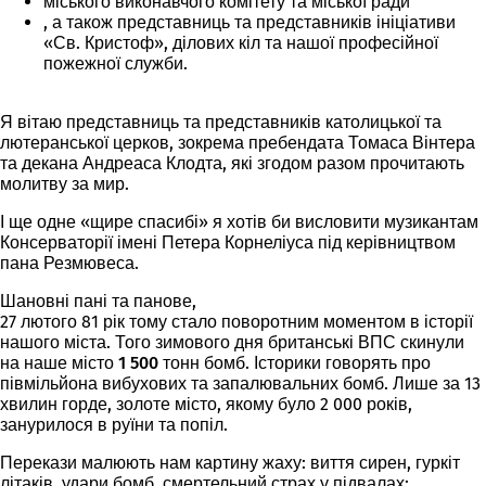
міського виконавчого комітету та міської ради
, а також представниць та представників ініціативи
«Св. Кристоф», ділових кіл та нашої професійної
пожежної служби.
Я вітаю представниць та представників католицької та
лютеранської церков, зокрема пребендата Томаса Вінтера
та декана Андреаса Клодта, які згодом разом прочитають
молитву за мир.
І ще одне «щире спасибі» я хотів би висловити музикантам
Консерваторії імені Петера Корнеліуса під керівництвом
пана Резмювеса.
Шановні пані та панове,
27 лютого 81 рік тому стало поворотним моментом в історії
нашого міста. Того зимового дня британські ВПС скинули
на наше місто
1 500 тонн бомб
. Історики говорять про
півмільйона вибухових та запалювальних бомб. Лише за 13
хвилин горде, золоте місто, якому було 2 000 років,
занурилося в руїни та попіл.
Перекази малюють нам
картину жаху
: виття сирен, гуркіт
літаків, удари бомб, смертельний страх у підвалах;