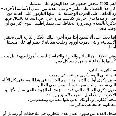
لقي 1200 شخص حتفهم في هذا الهجوم على مدينتنا.
كان هذا القصف على ماينز – وعلى العديد من المدن الألمانية الأخرى –
رد الحلفاء على الحرب الوحشية التي شنها النازيون على العالم من
قبل. وعندما تدق أجراس كنائسنا مرة أخرى في الساعة 16:30، فإنها
تذكرنا بالسلام وبضرورة الحفاظ على ديمقراطيتنا. اليوم أكثر من أي
وقت مضى.
إنها تحثنا على ألا نسمح أبدًا مرة أخرى بتلك الأفكار النازية التي تحتقر
الإنسانية، والتي دمرت أوروبا وجلبت معاناة لا حصر لها على مدينتنا
أيضًا.
وهي تذكرنا بأن السلام والحرية والتماسك ليست أمورًا بديهية، بل يجب
كسبها والدفاع عنها من جديد كل يوم.
سيداتي وسادتي،
نحن نحيي
اليوم
ذكرى
مدينتنا التي دمرت.
نحيي ذكرى أولئك الذين أودت بهم الحرب: في هذا اليوم وفي كل الأيام
التي سبقته وتلته؛ من مدينتنا – ومن مدن العالم.
نحيي ذكرى العائلات التي فقدت الزوج، أو الزوجة الحبيبة، أو الأخ، أو
الأخت – أو الأطفال. الحرب لا تميز بين أحد.
تتجه أفكارنا إلى أولئك الذين بقوا مصابين ومصدومين.
معاناتهم جميعاً هي تذكير لنا.
سجل العديد من شهود العيان هذه التجارب في ملاحظات أو رسائل أو