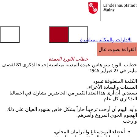
إلى
الصفحة
الانتقال إلى المحتوى
الرئيسية
الإدارات والمكاتب مباشرة
القراءة بصوت عالٍ
خطاب اللورد العمدة
خطاب اللورد نينو هاس عمدة المدينة بمناسبة إحياء الذكرى 81 لقصف
ماينز في 27 فبراير 1945
الكلمة المنطوقة تسود
السيدات والسادة الأعزاء،
يسعدني أن أرى هذا العدد الكبير من الحاضرين يشارك في احتفالنا
التذكاري كل عام.
وأود اليوم أن أرحب ترحيباً حاراً بشكل خاص بشهود العيان على ذلك
الهجوم الجوي المروع وأسرهم.
وأرحب
أعضاء البوندستاغ والبرلمان المحلي،