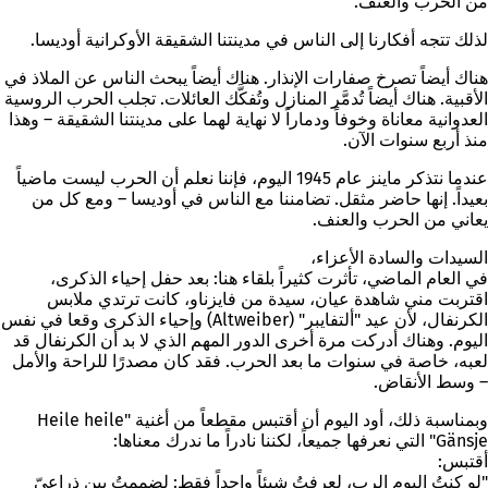
من الحرب والعنف.
لذلك تتجه أفكارنا إلى الناس في مدينتنا
الشقيقة
الأوكرانية
أوديسا
.
هناك أيضاً تصرخ صفارات الإنذار. هناك أيضاً يبحث الناس عن الملاذ في
الأقبية. هناك أيضاً تُدمَّر المنازل وتُفكَّك العائلات. تجلب الحرب الروسية
العدوانية معاناة وخوفاً ودماراً لا نهاية لهما على مدينتنا الشقيقة – وهذا
منذ أربع سنوات الآن.
عندما نتذكر ماينز عام 1945 اليوم، فإننا نعلم أن الحرب ليست ماضياً
بعيداً. إنها حاضر مثقل. تضامننا مع الناس في أوديسا – ومع كل من
يعاني من الحرب والعنف.
السيدات والسادة الأعزاء،
في العام الماضي، تأ
ث
رت
كثيراً بلقاء هنا
: بعد حفل إحياء الذكرى،
اقتربت مني شاهدة عيان، سيدة من فايزناو، كانت ترتدي ملابس
الكرنفال، لأن عيد "ألتفايبر" (Altweiber) وإحياء الذكرى وقعا في نفس
اليوم. وهناك أدركت مرة أخرى الدور المهم الذي لا بد أن الكرنفال قد
لعبه، خاصة في سنوات ما بعد الحرب. فقد كان مصدرًا للراحة والأمل
– وسط الأنقاض.
وبمناسبة ذلك، أود اليوم أن أقتبس مقطعاً من أغنية "Heile heile
Gänsje" التي نعرفها جميعاً، لكننا نادراً ما ندرك معناها:
أقتبس:
"لو كنتُ اليوم الرب، لعرفتُ شيئاً واحداً فقط: لضممتُ بين ذراعيّ