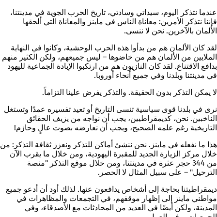
عندما نتذكر اليوم، سيداتي وسادتي، تاريخ الحرب الجوية في مدينتنا،
فإننا نتذكر الأمرين: معاناة الناس في ماينز والمعاناة التي ألحقها
الألمان بالآخرين. نحن لا ننسى.
لقد كان الألمان هم من بدأوا هذه الحرب الوحشية، وكانوا في النهاية
الملايين من الألمان هم من خاضوها – ليس جميعهم، ولكن الكثير منهم
بدافع الاقتناع. لقد كان النازيون هم من ارتكبوا الإبادة الجماعية لليهود
في مدينتنا وبلدنا وفي جميع أنحاء أوروبا.
لا يمكن
التذكر
بدون الحقيقة. والتذكر يفرض علينا التزاماً.
نرى في بلدنا قوى سياسية تنسى التاريخ أو تعيد تفسيره عمدًا وتستغل
الناخبين. نحن، كديمقراطيين، يجب أن نواجه من يزيف الحقائق
التاريخية رغم علمه الصحيح، ويجب أن نعارضه بصوت عالٍ وحازم!
هذا ما نفعله في ماينز. نحن ننشئ أماكن للتذكر ونعزز ثقافة التذكر: من
خلال مركز الزيارة الجديد للمقبرة اليهودية، ومن خلال ما يقرب الآن
من 344 حجر عثرة في مدينتنا، ومن خلال موقع التذكر "منصة
الترحيل" – على سبيل المثال لا الحصر.
ديمقراطيتنا بحاجة إلى أشخاص يدافعون عنها. لذلك أود أن أدعو جميع
مواطني ماينز إلى إظهار موقفهم، في التجمعات والمظاهرات في
المدينة، ولكن أيضًا في العديد من المحادثات مع الأصدقاء، وفي
الجمعيات، وفي العمل.