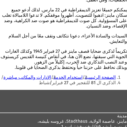
يمكنكم جميعًا تعزيز الديمقراطية في 22 مارس. لذلك أدعو جميع
سكان ماينز:
اذهبوا للتصويت
. أظهروا موقفكم. لا تدعوا اللامبالاة تغلب
على المسؤولية. كل صوت للديمقراطية هو صوت ضد الكراهية، وضد
الإقصاء، وضد النسيان.
السيدات والسادة الأعزاء، دعونا نتكاتف ونقف معًا
من أجل السلام
والتعايش
.
تكريماً لذكرى ضحايا قصف ماينز في 27 فبراير 1945 وكذلك الغارات
الجوية التي سبقتها، نضع الآن هنا، في أنقاض كنيسة القديس كريستوف
وعند النصب التذكاري ضد الحرب، إكليلاً من الزهور.
وبذلك نحافظ على حزننا حياً ونحتفظ بذكرى الضحايا في قلوبنا.
أنت
الصفحة الرئيسية
استخدام الخدمة
الإدارات والمكاتب مباشرة
هنا
الذكرى ال 81 للتفجير في 27 فبراير/شباط
منطقة
القدم
مدينة
ماينز، عاصمة الولاية،
Stadthaus، غروسه بليشه،
غروسه بليشه 46/لوفنهوفشتراسه 1،