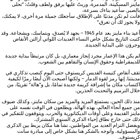
ماينز المسكينة، المدمرة، وربتّ عليها برفق ولطف وقلتُ: "تحلى
بالصبر. سأعيد بناءك بسرعة،
فأنت لم تكن مذنبًا على الإطلاق. سأجعلك جميلة مرة أخرى، لا يمكنك،
ولا يجوز لك أن تغرق."
أعيد بناء ماينز بعد عام 1945 – بجهد لا يُصدق، وبتماسك، وبشجاعة. وقد
كتبت التاريخ بشكل خاص النساء العديدات اللواتي أزالتن الأنقاض
وجرؤن على البداية الجديدة.
لم يكن هذا
الإعمار
مجرد إنجاز معماري، بل كان مرتبطاً ببداية جديدة
للديمقراطية وحقوق الإنسان والتفاهم بين الشعوب.
تقف
أنقاض كنيسة القديس كريستوف
حتى اليوم كنصب تذكاري في
مدينتنا. إنها رمز لقوة الدمار – ولكنها أصبحت الآن أيضًا رمزًا لكيفية
اكتساب مكان ما إشراقة كريمة جديدة تمامًا، بل و"هالة" تقريبًا، من
خلال الترميم والتحديث الحذرين.
منذ ذلك الحين، يستمتع المزيد والمزيد من سكان ماينز، وكذلك ضيوف
من جميع أنحاء العالم، بهذه الهالة. ويطلعون في الوقت نفسه على
ماينز القديمة وعلى أوقات الديكتاتورية والحرب. ويتوقفون للتفكير في
ذلك حتى خارج نطاق إحياء الذكرى السنوي المشترك.
وبفضل التزام العديد من المواطنين، نشأ هنا مكان يربط بين الذكرى
والمسؤولية. وأتوجه بالشكر هنا بشكل خاص إلى مبادرة سانت
كريستوف.