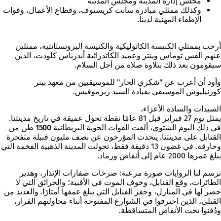
مجلس إدارة المدينة ومجلس المدينة
وكذلك ممثلي مبادرة سانت كريستوف، وقطاع الأعمال، وقوات
الإطفاء المهنية لدينا.
أرحب بممثلي الكنيسة الكاثوليكية والكنيسة البروتستانتية، ممثلين
عنهم القس توماس وينتر وعميد الكاتدرائية أندرياس كلودت، الذين
سيقومون بعد ذلك بتلاوة صلاة من أجل السلام.
وأود أن أعرب عن "شكري الحار" للموسيقيين من معهد بيتر
كورنيليوس الموسيقي بقيادة السيد ريزموفيس.
السيدات والسادة الأعزاء،
يمثل يوم 27 فبراير قبل 81 عامًا نقطة تحول عميقة في تاريخ مدينتنا.
في ذلك اليوم الشتوي، ألقت القوات الجوية البريطانية
1500 طن من
القنابل
على مدينتنا. يتحدث المؤرخون عن نصف مليون قنبلة متفجرة
وحارقة. في غضون 13 دقيقة فقط، تحولت المدينة الذهبية الفخمة التي
يبلغ عمرها 2000 عام إلى أنقاض ورماد.
ترسم لنا الروايات
صورة مرعبة
: صرخات صفارات الإنذار، وهدير
الطائرات، وقع القنابل، وخوف الموت في الأقبية؛ والحرائق التي لا
حصر لها في المنازل، وحفر القنابل التي يبلغ عمقها أمتارًا. والعديد من
القتلى، الذين احترقوا في الشوارع المفتوحة أثناء محاولتهم الفرار،
ودُفنوا تحت الأنقاض المتساقطة.