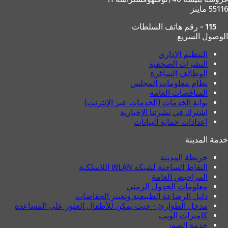
55116 ماينز
115 - رقم هاتف السلطات
الوصول السريع
التنظيم الإداري
النشرات الصحفية
الوظائف الشاغرة
نظام معلومات المجلس
المناقصات العامة
بوابة الخدمات (الخدمات عبر الإنترنت)
اشترك في نشرتنا الإخبارية
إعدادات حماية البيانات
خدمة المدينة
خريطة المدينة
النقاط الساخنة لشبكة WLAN اللاسلكية
المراحيض العامة
معلومات الجدول الزمني
دليل الرضاعة الطبيعية وتغيير الحفاضات
مدخل الطوارئ - حيث يمكن للأطفال العثور على المساعدة
كاميرات الويب
خدمة الصور