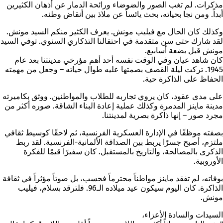
مذكرات. لم تغب الصور والضوضاء ورائحة الدمار عن أذهان الكثيرين
أبداً. ومن نجا بحياته، بحث يائساً عن ملاذ بين أنقاض وطنه.
وكذلك كان الحال مع فيليب مونش. يعرف الكثير منكم السيد مونش.
لقد شارك حتى سن متقدمة في احتفالنا التذكاري السنوي. توفي السيد
مونش قبل بضعة أسابيع.
كان شاهد عيان وفي الوقت نفسه أحد أهم مؤرخي مدينتنا بعد عام
1945. تركت ليلة القصف بصمتها عليه طوال حياته – وجعل من مهمته
الحفاظ على الذاكرة حية.
على مدى عقود، كان يروي تجاربه للطلاب والمواطنين. ووثق بكاميرته
مدينة ماينز المدمرة وكذلك عملية إعادة البناء الشاقة. صوره أكثر من
مجرد صور – إنها ذاكرة بصرية لمدينتنا.
بصفته موظفًا في الإدارة العسكرية الفرنسية، ثم لاحقًا كوسيط ثقافي
ملتزم، أصبح جسرًا يربط بين الصداقة الألمانية-الفرنسية. لقد ربط
الذكرى بالمصالحة، والتاريخ بالمستقبل. كان سفيرًا قيمًا للفكرة
الأوروبية.
بوفاته، لم تفقد ماينز مواطناً محترماً فحسب، بل صوتاً مؤثراً في ثقافة
الذاكرة. كان اليوم سيكون عيد ميلاده الـ96. فلترقد بسلام، فيليب
مونش.
السيدات والسادة الأعزاء،