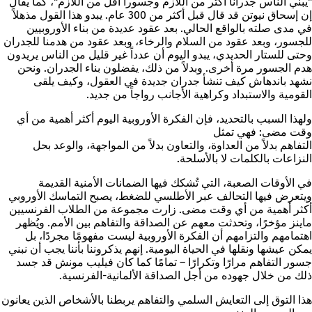
"
يبني الناس جدراناً أكثر من اللازم وجسوراً أقل من اللازم
"، كما يقال
إن إسحاق نيوتن قد قال قبل أكثر من 300 عام. يبدو هذا القول مذهلاً
في مدى صلته بالواقع الحالي. بعد عقود عديدة من بناء الأوروبيين
للجسور، وبعد عقود من السلام والرخاء، وبعد عقود من هدمنا للجدران
وحتى للستار الحديدي، يبدو اليوم أن عدداً غير قليل من الناس يريدون
هدم الجسور مرة أخرى. وبدلاً من ذلك، يفضلون بناء الجدران. ونحن
نشهد باندهاش كيف تنشأ جدران جديدة في العقول، وكيف يلقى
القومية والاستبداد وكراهية الأجانب رواجاً من جديد.
ولهذا السبب بالتحديد، فإن الفكرة الأوروبية اليوم أكثر أهمية من أي
وقت مضى: فهي تمثل
التفاهم بدلاً من العداوة، والتعاون بدلاً من المواجهة، والوعد بحل
النزاعات بالكلمات لا بالأسلحة.
في الأوقات الصعبة، التي تُشكك فيها الضمانات الأمنية القديمة
ويتعرض فيها التحالف عبر الأطلسي للضغط، يصبح التماسك الأوروبي
أكثر أهمية من أي وقت مضى. زارت مجموعة من الطلاب الفرنسيين
ماينز مؤخرًا، وتحدثت معهم عن الصداقة والتفاهم بين الأمم. ويُظهر
اهتمامهم والتزامهم أن الفكرة الأوروبية ليست مفهومًا مجردًا، بل
يمكن عيشها ونقلها في الحياة اليومية. إنهم يذكروننا بأننا يجب أن نبني
جسور التفاهم مرارًا وتكرارًا – تمامًا كما كان فيليب مونش قد جسد
ذلك من خلال جهوده من أجل الصداقة الألمانية-الفرنسية.
هذا التوق إلى التعايش السلمي والتفاهم يربطنا بالأشخاص الذين يعانون