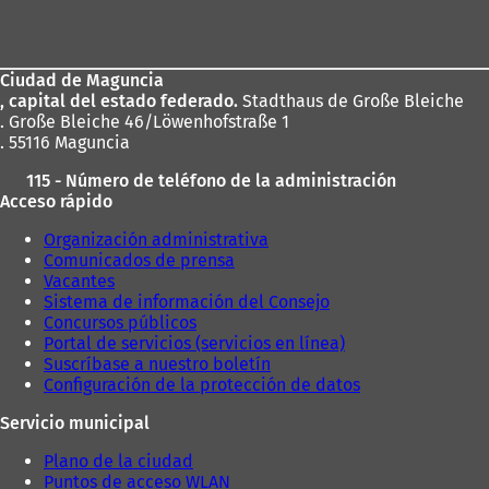
e
de
e
n
los
u
Ciudad de Maguncia
pies
n
, capital del estado federado.
Stadthaus de Große Bleiche
a
. Große Bleiche 46/Löwenhofstraße 1
n
. 55116 Maguncia
u
e
115 - Número de teléfono de la administración
v
Acceso rápido
a
p
Organización administrativa
e
Comunicados de prensa
s
Vacantes
t
Sistema de información del Consejo
a
Concursos públicos
ñ
Portal de servicios (servicios en línea)
a
Suscríbase a nuestro boletín
)
Configuración de la protección de datos
Servicio municipal
Plano de la ciudad
Puntos de acceso WLAN