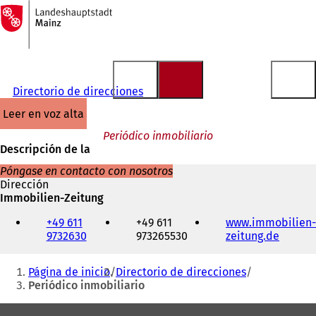
A
la
Saltar al contenido
página
de
inicio
Directorio de direcciones
leer en voz alta
Periódico inmobiliario
Descripción de la
Póngase en contacto con nosotros
Dirección
Immobilien-Zeitung
Teléfono,
+49 611
+49 611
www.immobilien-
fax
9732630
973265530
zeitung.de
(
y
S
dirección
Estás
e
de
Página de inicio
Directorio de direcciones
a
correo
aquí:
Periódico inmobiliario
b
electrónico
r
Zona