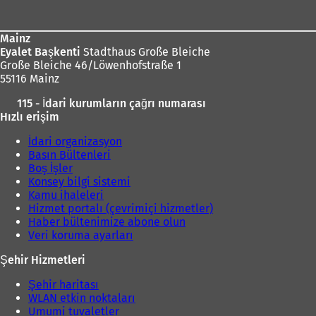
bölgesi
i
r
s
Mainz
e
Eyalet Başkenti
Stadthaus Große Bleiche
k
Große Bleiche 46/Löwenhofstraße 1
m
55116 Mainz
e
d
115 - İdari kurumların çağrı numarası
e
Hızlı erişim
a
ç
İdari organizasyon
ı
Basın Bültenleri
l
Boş İşler
ı
Konsey bilgi sistemi
r
Kamu ihaleleri
)
Hizmet portalı (çevrimiçi hizmetler)
Haber bültenimize abone olun
Veri koruma ayarları
Şehir Hizmetleri
Şehir haritası
WLAN etkin noktaları
Umumi tuvaletler