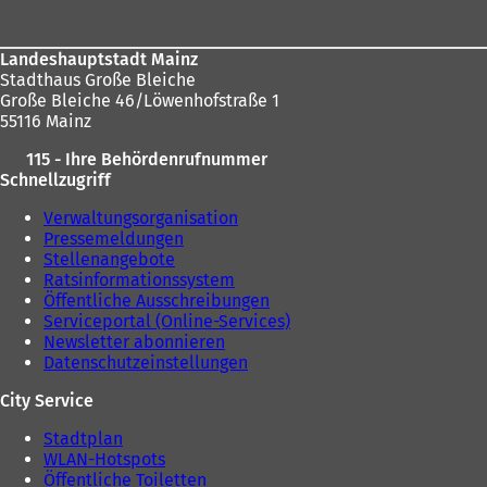
t
hier:
i
n
Landeshauptstadt Mainz
e
Stadthaus Große Bleiche
i
Große Bleiche 46/Löwenhofstraße 1
n
55116 Mainz
e
m
115 - Ihre Behördenrufnummer
n
Schnellzugriff
e
u
Verwaltungsorganisation
e
Pressemeldungen
n
Stellenangebote
T
Ratsinformationssystem
a
Öffentliche Ausschreibungen
b
Serviceportal (Online-Services)
)
Newsletter abonnieren
Datenschutzeinstellungen
City Service
Stadtplan
WLAN-Hotspots
Öffentliche Toiletten