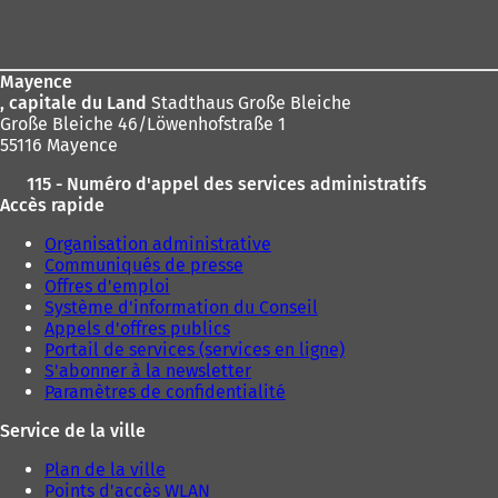
r
:
de
e
d
page
a
Mayence
n
, capitale du Land
Stadthaus Große Bleiche
s
Große Bleiche 46/Löwenhofstraße 1
u
55116 Mayence
n
n
115 - Numéro d'appel des services administratifs
o
Accès rapide
u
v
Organisation administrative
e
Communiqués de presse
l
Offres d'emploi
o
Système d'information du Conseil
n
Appels d'offres publics
g
Portail de services (services en ligne)
l
S'abonner à la newsletter
e
Paramètres de confidentialité
t
)
Service de la ville
Plan de la ville
Points d'accès WLAN