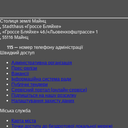
и
для
в
а
ніг
є
Столиця землі Майнц
т
,
Stadthaus «Гроссе Бляйхе»
ь
, «Гроссе Бляйхе» 46/«Льовенхофштрассе» 1
с
, 55116 Майнц
я
в
115 — номер телефону адміністрації
н
Швидкий доступ
о
в
Адміністративна організація
і
Прес-релізи
й
Вакансії
в
Інформаційна система ради
к
Публічні тендери
л
Сервісний портал (онлайн-сервіси)
а
Підпишіться на нашу розсилку
д
Налаштування захисту даних
ц
і
Міська служба
)
Карта міста
Точки доступу до бездротової локальної мережі