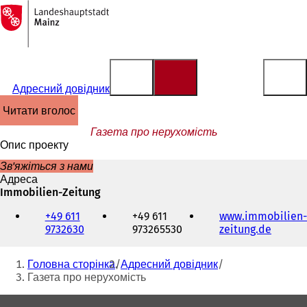
На
головну
Перейти до змісту
сторінку
Адресний довідник
читати вголос
Газета про нерухомість
Опис проекту
Зв'яжіться з нами
Адреса
Immobilien-Zeitung
Телефон,
+49 611
+49 611
www.immobilien-
факс
9732630
973265530
zeitung.de
(
та
В
адреса
Ти
і
електронної
Головна сторінка
Адресний довідник
д
пошти
тут:
Газета про нерухомість
к
р
Зона